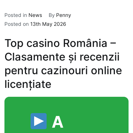
Posted in
News
By
Penny
Posted on
13th May 2026
Top casino România –
Clasamente și recenzii
pentru cazinouri online
licențiate
A