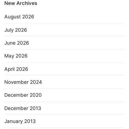
New Archives
August 2026
July 2026
June 2026
May 2026
April 2026
November 2024
December 2020
December 2013
January 2013