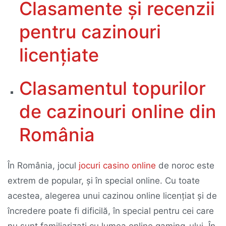
Clasamente și recenzii
pentru cazinouri
licențiate
Clasamentul topurilor
de cazinouri online din
România
În România, jocul
jocuri casino online
de noroc este
extrem de popular, și în special online. Cu toate
acestea, alegerea unui cazinou online licențiat și de
încredere poate fi dificilă, în special pentru cei care
nu sunt familiarizați cu lumea online gaming-ului. În