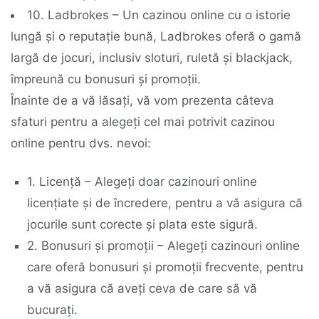
10. Ladbrokes – Un cazinou online cu o istorie
lungă și o reputație bună, Ladbrokes oferă o gamă
largă de jocuri, inclusiv sloturi, ruletă și blackjack,
împreună cu bonusuri și promoții.
Înainte de a vă lăsați, vă vom prezenta câteva
sfaturi pentru a alegeți cel mai potrivit cazinou
online pentru dvs. nevoi:
1. Licență – Alegeți doar cazinouri online
licențiate și de încredere, pentru a vă asigura că
jocurile sunt corecte și plata este sigură.
2. Bonusuri și promoții – Alegeți cazinouri online
care oferă bonusuri și promoții frecvente, pentru
a vă asigura că aveți ceva de care să vă
bucurați.