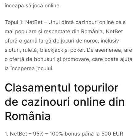
înceapă să jocă online.
Topul 1: NetBet – Unul dintă cazinouri online cele
mai populare și respectate din România, NetBet
oferă o gamă largă de jocuri de noroc, inclusiv
sloturi, ruletă, blackjack și poker. De asemenea, are
o ofertă de bonusuri și promovare, care poate ajuta
la începerea jocului.
Clasamentul topurilor
de cazinouri online din
România
1. NetBet – 95% – 100% bonus până la 500 EUR