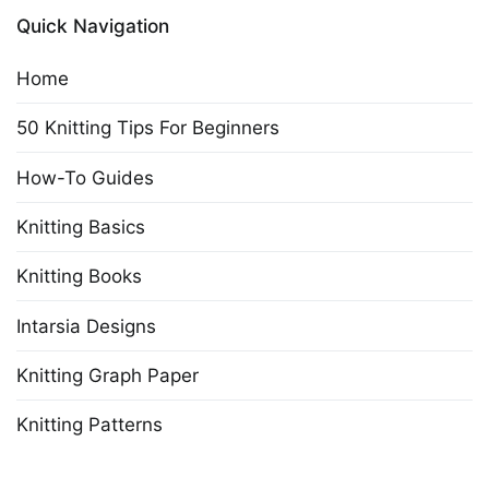
Quick Navigation
Home
50 Knitting Tips For Beginners
How-To Guides
Knitting Basics
Knitting Books
Intarsia Designs
Knitting Graph Paper
Knitting Patterns