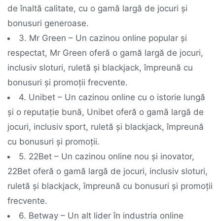
de înaltă calitate, cu o gamă largă de jocuri și
bonusuri generoase.
3. Mr Green – Un cazinou online popular și
respectat, Mr Green oferă o gamă largă de jocuri,
inclusiv sloturi, ruletă și blackjack, împreună cu
bonusuri și promoții frecvente.
4. Unibet – Un cazinou online cu o istorie lungă
și o reputație bună, Unibet oferă o gamă largă de
jocuri, inclusiv sport, ruletă și blackjack, împreună
cu bonusuri și promoții.
5. 22Bet – Un cazinou online nou și inovator,
22Bet oferă o gamă largă de jocuri, inclusiv sloturi,
ruletă și blackjack, împreună cu bonusuri și promoții
frecvente.
6. Betway – Un alt lider în industria online