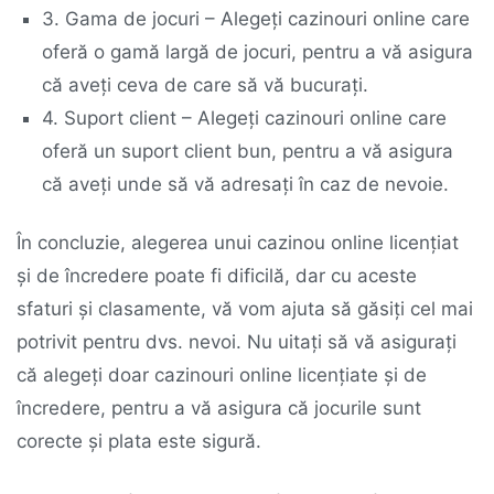
3. Gama de jocuri – Alegeți cazinouri online care
oferă o gamă largă de jocuri, pentru a vă asigura
că aveți ceva de care să vă bucurați.
4. Suport client – Alegeți cazinouri online care
oferă un suport client bun, pentru a vă asigura
că aveți unde să vă adresați în caz de nevoie.
În concluzie, alegerea unui cazinou online licențiat
și de încredere poate fi dificilă, dar cu aceste
sfaturi și clasamente, vă vom ajuta să găsiți cel mai
potrivit pentru dvs. nevoi. Nu uitați să vă asigurați
că alegeți doar cazinouri online licențiate și de
încredere, pentru a vă asigura că jocurile sunt
corecte și plata este sigură.