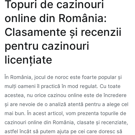
Topuri de cazinouri
online din România:
Clasamente și recenzii
pentru cazinouri
licențiate
În România, jocul de noroc este foarte popular și
mulți oameni îl practică în mod regulat. Cu toate
acestea, nu orice cazinou online este de încredere
și are nevoie de o analiză atentă pentru a alege cel
mai bun. În acest articol, vom prezenta topurile de
cazinouri online din România, clasate și recenziate,
astfel încât să putem ajuta pe cei care doresc să