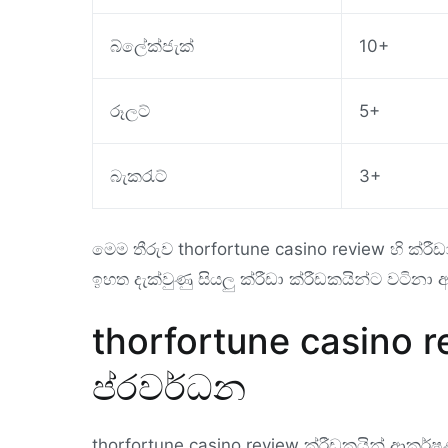
බ්ලේක්ජැක්
10+
රූලට්
5+
බැකරැට්
3+
මෙම තීරුව thorfortune casino review හි ක්ර
ඉහත දැක්වුණු සියලු ක්රීඩා ක්රීඩකයින්ට වටිනා 
thorfortune casino 
ප්රවර්ධන
thorfortune casino review ක්රීඩකයින් ආකර