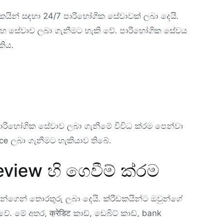
ඩකයින් සඳහා 24/7 පාරිභෝගික සේවාවක් ලබා දෙයි.
 සහ සේවාව ලබා ගැනීමට හැකි වේ. පාරිභෝගික සේවය
කිය.
 පාරිභෝගික සේවාව ලබා ගැනීමේ විවිධ ක්රම පෙන්වා
nce ලබා ගැනීමට හැකියාව තිබේ.
eview හි ගෙවීම් ක්රම
මයන්ගෙන් තොරතුරු ලබා දෙයි. ක්රීඩකයින්ට ඔවුන්ගේ
. මේ අතර, क्रेडिट කාඩ්, ඩෙබිට් කාඩ්, bank