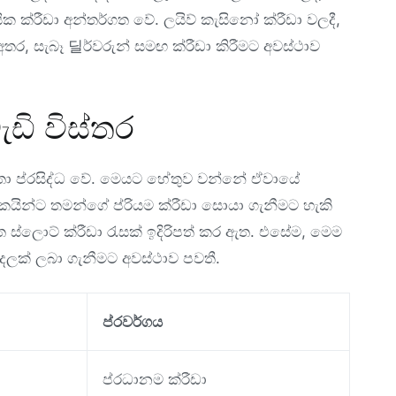
ික ක්රීඩා අන්තර්ගත වේ. ලයිව් කැසිනෝ ක්රීඩා වලදී,
 අතර, සැබෑ 딜ර්වරුන් සමඟ ක්රීඩා කිරීමට අවස්ථාව
ැඩි විස්තර
 ඉතා ප්රසිද්ධ වේ. මෙයට හේතුව වන්නේ ඒවායේ
රීඩකයින්ට තමන්ගේ ප්රියම ක්රීඩා සොයා ගැනීමට හැකි
ත ස්ලොට් ක්රීඩා රැසක් ඉදිරිපත් කර ඇත. එසේම, මෙම
මුදලක් ලබා ගැනීමට අවස්ථාව පවතී.
ප්රවර්ගය
ප්රධානම ක්රීඩා