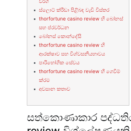
වර්ග
ස්ලොට් ක්රීඩා පිළිබඳ වැඩි විස්තර
thorfortune casino review හි බෝනස්
සහ ප්රවර්ධන
බෝනස් කොන්දේසි
thorfortune casino review හි
ආරක්ෂාව සහ විශ්වසනීයභාවය
පාරිභෝගික සේවය
thorfortune casino review හි ගෙවීම්
ක්රම
අවසාන කතාව
සත්කොණාකාර පද්ධතිය
review විශ්ලේෂණයකි