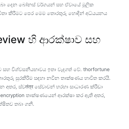
ි ලබා දෙන බෝනස් වර්ගයන් සහ ඒවායේ මූලික
විතා කිරීමට පෙර මෙම තොරතුරු හොඳින් අධ්යයනය
review හි ආරක්ෂාව සහ
සහ විශ්වසනීයභාවය ඉතා වැදගත් වේ. thorfortune
ොරතුරු සුරකිරීම සඳහා නවීන තාක්ෂණය භාවිත කරයි.
 අතර, ස්වतंत्र සේවාවන් හරහා සාධාරණ ක්රීඩා
 encryption තාක්ෂණයෙන් ආරක්ෂා කර ඇති අතර,
ක්ෂිතව තබා ගනී.