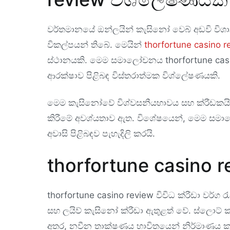
වර්තමානයේ ඔන්ලයින් කැසිනෝ වෙබ් අඩවි විශාල
විකල්පයන් තිබේ. මෙයින්
thorfortune casino r
ස්ථානයකි. මෙම සමාලෝචනය thorfortune casi
ආරක්ෂාව පිළිබඳ විස්තරාත්මක විශ්ලේෂණයකි.
මෙම කැසිනෝවේ විශ්වසනීයභාවය සහ ක්රීඩකයින
කිරීමේ අවශ්යතාව ඇත. විශේෂයෙන්, මෙම සමාලෝ
අවාසි පිළිබඳව පැහැදිලි කරයි.
thorfortune casino re
thorfortune casino review විවිධ ක්රීඩා වර්ග රැස
සහ ලයිව් කැසිනෝ ක්රීඩා ඇතුළත් වේ. ස්ලොට් ක්
අතර, නවීන තාක්ෂණය භාවිතයෙන් නිර්මාණය කරන