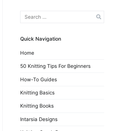
Search
for:
Quick Navigation
Home
50 Knitting Tips For Beginners
How-To Guides
Knitting Basics
Knitting Books
Intarsia Designs