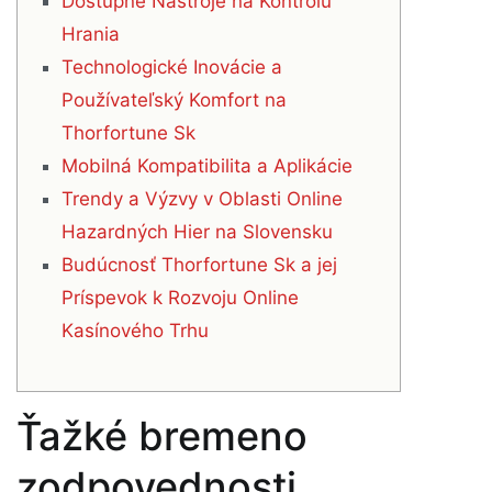
Dostupné Nástroje na Kontrolu
Hrania
Technologické Inovácie a
Používateľský Komfort na
Thorfortune Sk
Mobilná Kompatibilita a Aplikácie
Trendy a Výzvy v Oblasti Online
Hazardných Hier na Slovensku
Budúcnosť Thorfortune Sk a jej
Príspevok k Rozvoju Online
Kasínového Trhu
Ťažké bremeno
zodpovednosti,