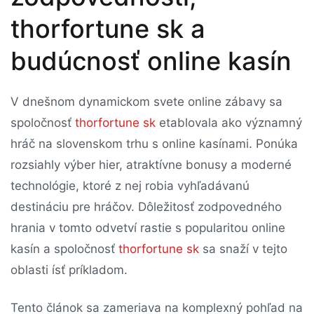
thorfortune sk a
budúcnosť online kasín
V dnešnom dynamickom svete online zábavy sa
spoločnosť
thorfortune sk
etablovala ako významný
hráč na slovenskom trhu s online kasínami. Ponúka
rozsiahly výber hier, atraktívne bonusy a moderné
technológie, ktoré z nej robia vyhľadávanú
destináciu pre hráčov. Dôležitosť zodpovedného
hrania v tomto odvetví rastie s popularitou online
kasín a spoločnosť
thorfortune sk
sa snaží v tejto
oblasti ísť príkladom.
Tento článok sa zameriava na komplexný pohľad na