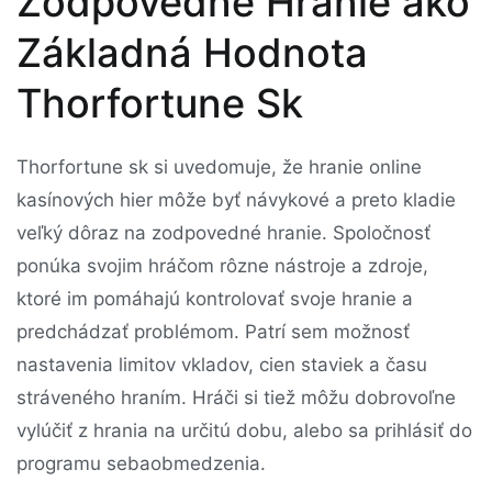
Zodpovedné Hranie ako
Základná Hodnota
Thorfortune Sk
Thorfortune sk si uvedomuje, že hranie online
kasínových hier môže byť návykové a preto kladie
veľký dôraz na zodpovedné hranie. Spoločnosť
ponúka svojim hráčom rôzne nástroje a zdroje,
ktoré im pomáhajú kontrolovať svoje hranie a
predchádzať problémom. Patrí sem možnosť
nastavenia limitov vkladov, cien staviek a času
stráveného hraním. Hráči si tiež môžu dobrovoľne
vylúčiť z hrania na určitú dobu, alebo sa prihlásiť do
programu sebaobmedzenia.