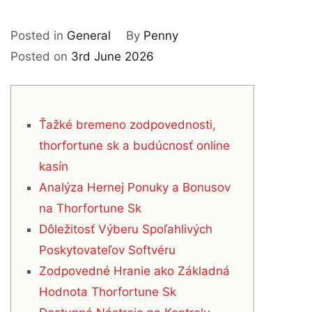
Posted in
General
By
Penny
Posted on
3rd June 2026
Ťažké bremeno zodpovednosti,
thorfortune sk a budúcnosť online
kasín
Analýza Hernej Ponuky a Bonusov
na Thorfortune Sk
Dôležitosť Výberu Spoľahlivých
Poskytovateľov Softvéru
Zodpovedné Hranie ako Základná
Hodnota Thorfortune Sk