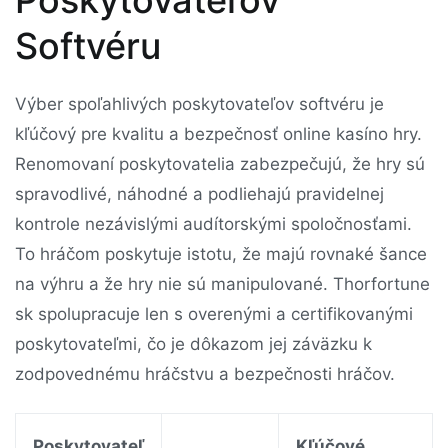
Poskytovateľov
Softvéru
Výber spoľahlivých poskytovateľov softvéru je
kľúčový pre kvalitu a bezpečnosť online kasíno hry.
Renomovaní poskytovatelia zabezpečujú, že hry sú
spravodlivé, náhodné a podliehajú pravidelnej
kontrole nezávislými audítorskými spoločnosťami.
To hráčom poskytuje istotu, že majú rovnaké šance
na výhru a že hry nie sú manipulované. Thorfortune
sk spolupracuje len s overenými a certifikovanými
poskytovateľmi, čo je dôkazom jej záväzku k
zodpovednému hráčstvu a bezpečnosti hráčov.
Poskytovateľ
Kľúčové