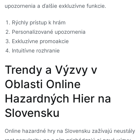
upozornenia a ďalšie exkluzívne funkcie.
Rýchly prístup k hrám
Personalizované upozornenia
Exkluzívne promoakcie
Intuitívne rozhranie
Trendy a Výzvy v
Oblasti Online
Hazardných Hier na
Slovensku
Online hazardné hry na Slovensku zažívajú neustály