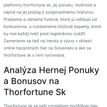
platformu thorfortune sk, jej ponuku, možnosti a
najmä na jej prístup k zodpovednému hráčstvu.
Prejdeme si detailne funkcie, ktoré ju odlišujú od
konkurencie, a rozoberieme kľúčové aspekty, ktoré
by mal každý hráč pred registráciou zvážiť.
Zameriame sa tiež na trendy a výzvy v oblasti
online hazardných hier na Slovensku a ako sa
thorfortune sk s nimi vyrovnáva.
Analýza Hernej Ponuky
a Bonusov na
Thorfortune Sk
Thorfortune sk sa pýši rozsiahlym portfóliom hier,