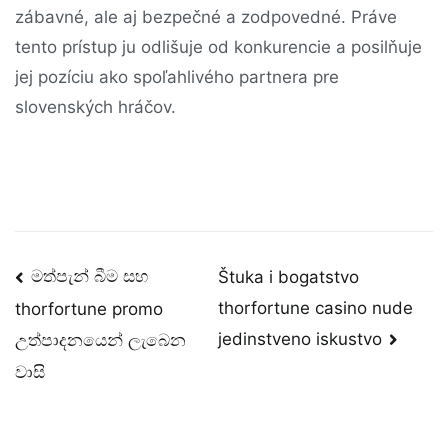
zábavné, ale aj bezpečné a zodpovedné. Práve
tento prístup ju odlišuje od konkurencie a posilňuje
jej pozíciu ako spoľahlivého partnera pre
slovenských hráčov.
Post
මත්පැන් බීම සහ
Štuka i bogatstvo
thorfortune casino nude
thorfortune promo
navigation
jedinstveno iskustvo
උත්පාදනයෙන් ලැබෙන
වාසි