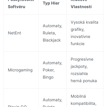
Typ Hier
Softvéru
Vlastnosti
Vysoká kvalita
Automaty,
grafiky,
NetEnt
Ruleta,
inovatívne
Blackjack
funkcie
Progresívne
Automaty,
jackpoty,
Microgaming
Poker,
rozsiahla
Bingo
herná ponuka
Mobilná
Automaty,
kompatibilita,