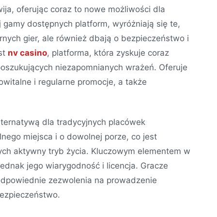
wija, oferując coraz to nowe możliwości dla
j gamy dostępnych platform, wyróżniają się te,
rnych gier, ale również dbają o bezpieczeństwo i
st
nv casino
, platforma, która zyskuje coraz
oszukujących niezapomnianych wrażeń. Oferuje
owitalne i regularne promocje, a także
 alternatywą dla tradycyjnych placówek
ego miejsca i o dowolnej porze, co jest
cych aktywny tryb życia. Kluczowym elementem w
ednak jego wiarygodność i licencja. Gracze
 odpowiednie zezwolenia na prowadzenie
bezpieczeństwo.