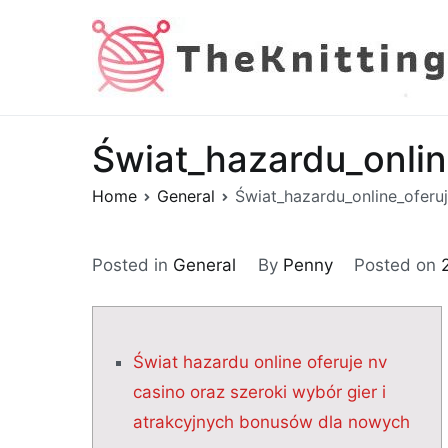
Skip
to
content
Świat_hazardu_onlin
Home
General
Świat_hazardu_online_oferu
Posted in
General
By
Penny
Posted on
Świat hazardu online oferuje nv
casino oraz szeroki wybór gier i
atrakcyjnych bonusów dla nowych