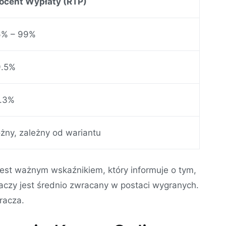
ocent Wypłaty (RTP)
6% – 99%
9.5%
.3%
żny, zależny od wariantu
jest ważnym wskaźnikiem, który informuje o tym,
aczy jest średnio zwracany w postaci wygranych.
racza.