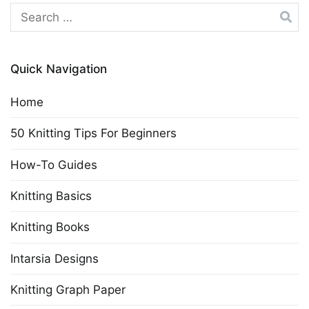
Search
for:
Quick Navigation
Home
50 Knitting Tips For Beginners
How-To Guides
Knitting Basics
Knitting Books
Intarsia Designs
Knitting Graph Paper