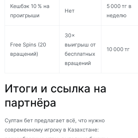
Кешбэк 10 % на
5 000 тг в
Нет
проигрыши
неделю
30×
Free Spins (20
выигрыш от
10 000 тг
вращений)
бесплатных
вращений
Итоги и ссылка на
партнёра
Султан бет предлагает всё, что нужно
современному игроку в Казахстане: