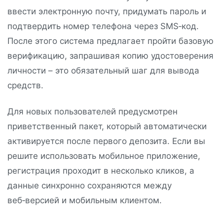
ввести электронную почту, придумать пароль и
подтвердить номер телефона через SMS‑код.
После этого система предлагает пройти базовую
верификацию, запрашивая копию удостоверения
личности – это обязательный шаг для вывода
средств.
Для новых пользователей предусмотрен
приветственный пакет, который автоматически
активируется после первого депозита. Если вы
решите использовать мобильное приложение,
регистрация проходит в несколько кликов, а
данные синхронно сохраняются между
веб‑версией и мобильным клиентом.