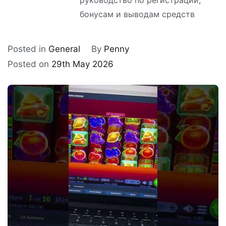
руководство по регистрации,
бонусам и выводам средств
Posted in
General
By
Penny
Posted on
29th May 2026