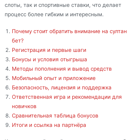
слоты, так и спортивные ставки, что делает
процесс более гибким и интересным.
Почему стоит обратить внимание на султан
бет?
Регистрация и первые шаги
Бонусы и условия отыгрыша
Методы пополнения и вывод средств
Мобильный опыт и приложение
Безопасность, лицензия и поддержка
Ответственная игра и рекомендации для
новичков
Сравнительная таблица бонусов
Итоги и ссылка на партнёра