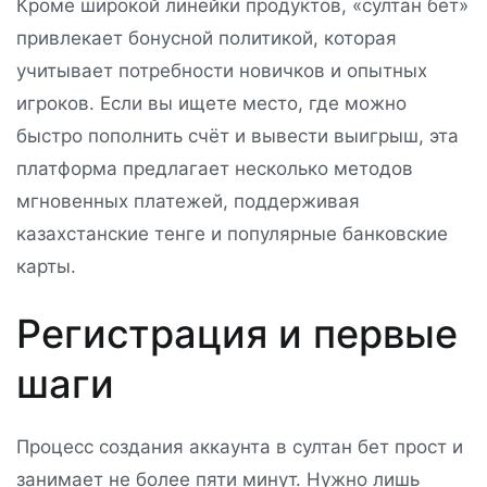
Кроме широкой линейки продуктов, «султан бет»
привлекает бонусной политикой, которая
учитывает потребности новичков и опытных
игроков. Если вы ищете место, где можно
быстро пополнить счёт и вывести выигрыш, эта
платформа предлагает несколько методов
мгновенных платежей, поддерживая
казахстанские тенге и популярные банковские
карты.
Регистрация и первые
шаги
Процесс создания аккаунта в султан бет прост и
занимает не более пяти минут. Нужно лишь