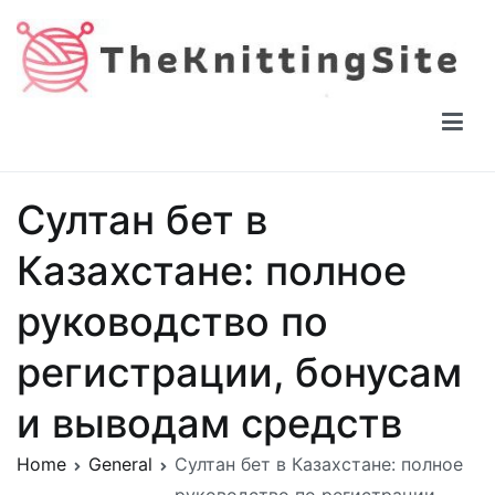
Skip
to
content
The Knitting Site
How to knit, free videos, free patterns
Султан бет в
Казахстане: полное
руководство по
регистрации, бонусам
и выводам средств
Home
General
Султан бет в Казахстане: полное