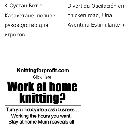
Post
Султан Бет в
Divertida Oscilación en
chicken road, Una
Казахстане: полное
navigation
Aventura Estimulante
руководство для
игроков