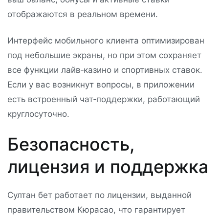
отображаются в реальном времени.
Интерфейс мобильного клиента оптимизирован
под небольшие экраны, но при этом сохраняет
все функции лайв‑казино и спортивных ставок.
Если у вас возникнут вопросы, в приложении
есть встроенный чат‑поддержки, работающий
круглосуточно.
Безопасность,
лицензия и поддержка
Султан бет работает по лицензии, выданной
правительством Кюрасао, что гарантирует