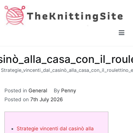
Skip
to
content
The Knitting Site
How to knit, free videos, free patterns
sinò_alla_casa_con_il_roul
Strategie_vincenti_dal_casinò_alla_casa_con_il_roulettino_
Posted in
General
By
Penny
Posted on
7th July 2026
Strategie vincenti dal casinò alla