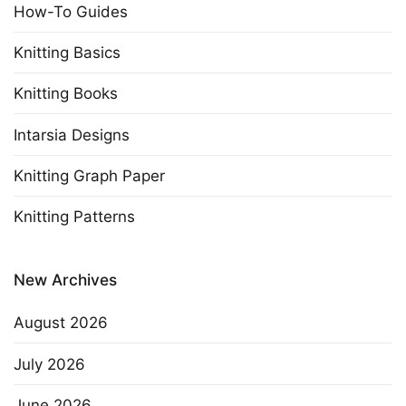
How-To Guides
Knitting Basics
Knitting Books
Intarsia Designs
Knitting Graph Paper
Knitting Patterns
New Archives
August 2026
July 2026
June 2026