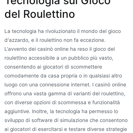
Tecnologia sul Gioco
del Roulettino
La tecnologia ha rivoluzionato il mondo del gioco
d'azzardo, e il roulettino non fa eccezione.
L'avvento dei casinò online ha reso il gioco del
roulettino accessibile a un pubblico più vasto,
consentendo ai giocatori di scommettere
comodamente da casa propria o in qualsiasi altro
luogo con una connessione internet. I casinò online
offrono una vasta gamma di varianti del roulettino,
con diverse opzioni di scommessa e funzionalità
aggiuntive. Inoltre, la tecnologia ha permesso lo
sviluppo di software di simulazione che consentono
ai giocatori di esercitarsi e testare diverse strategie