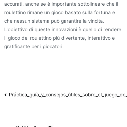
accurati, anche se è importante sottolineare che il
roulettino rimane un gioco basato sulla fortuna e
che nessun sistema può garantire la vincita.
L'obiettivo di queste innovazioni è quello di rendere
il gioco del roulettino più divertente, interattivo e
gratificante per i giocatori.
Post
Práctica_guía_y_consejos_útiles_sobre_el_juego_d
navigation