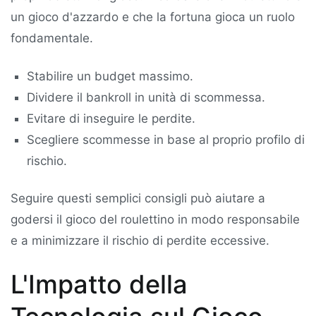
un gioco d'azzardo e che la fortuna gioca un ruolo
fondamentale.
Stabilire un budget massimo.
Dividere il bankroll in unità di scommessa.
Evitare di inseguire le perdite.
Scegliere scommesse in base al proprio profilo di
rischio.
Seguire questi semplici consigli può aiutare a
godersi il gioco del roulettino in modo responsabile
e a minimizzare il rischio di perdite eccessive.
L'Impatto della