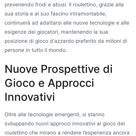
prevenendo frodi e abusi. Il roulettino, grazie alla
sua storia e al suo fascino intramontabile,
continuerà ad adattarsi alle nuove tecnologie e alle
esigenze dei giocatori, mantenendo la sua
posizione di gioco d'azzardo preferito da milioni di
persone in tutto il mondo.
Nuove Prospettive di
Gioco e Approcci
Innovativi
Oltre alle tecnologie emergenti, si stanno
sviluppando nuovi approcci innovativi al gioco del
roulettino che mirano a rendere l’esperienza ancora