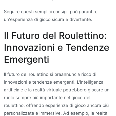
Seguire questi semplici consigli può garantire
un'esperienza di gioco sicura e divertente.
Il Futuro del Roulettino:
Innovazioni e Tendenze
Emergenti
Il futuro del roulettino si preannuncia ricco di
innovazioni e tendenze emergenti. L'intelligenza
artificiale e la realtà virtuale potrebbero giocare un
ruolo sempre più importante nel gioco del
roulettino, offrendo esperienze di gioco ancora più
personalizzate e immersive. Ad esempio, la realtà