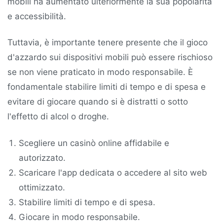
mobili ha aumentato ulteriormente la sua popolarità
e accessibilità.
Tuttavia, è importante tenere presente che il gioco
d'azzardo sui dispositivi mobili può essere rischioso
se non viene praticato in modo responsabile. È
fondamentale stabilire limiti di tempo e di spesa e
evitare di giocare quando si è distratti o sotto
l'effetto di alcol o droghe.
Scegliere un casinò online affidabile e
autorizzato.
Scaricare l'app dedicata o accedere al sito web
ottimizzato.
Stabilire limiti di tempo e di spesa.
Giocare in modo responsabile.