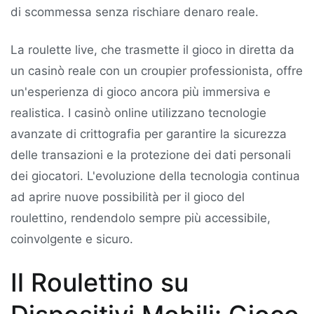
di scommessa senza rischiare denaro reale.
La roulette live, che trasmette il gioco in diretta da
un casinò reale con un croupier professionista, offre
un'esperienza di gioco ancora più immersiva e
realistica. I casinò online utilizzano tecnologie
avanzate di crittografia per garantire la sicurezza
delle transazioni e la protezione dei dati personali
dei giocatori. L'evoluzione della tecnologia continua
ad aprire nuove possibilità per il gioco del
roulettino, rendendolo sempre più accessibile,
coinvolgente e sicuro.
Il Roulettino su