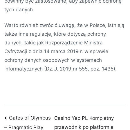
powinny być zastosowane, aby zapewnić ochronę
tych danych.
Warto również zwrócić uwagę, że w Polsce, istnieją
także inne regulacje, które dotyczą ochrony
danych, takie jak Rozporządzenie Ministra
Cyfryzacji z dnia 14 marca 2019 r. w sprawie
ochrony danych osobowych w systemach
informatycznych (Dz.U. 2019 nr 555, poz. 1435).
Post
Gates of Olympus
Casino Yep PL Kompletny
przewodnik po platformie
– Pragmatic Play