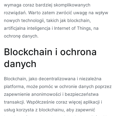
wymaga coraz bardziej skomplikowanych
rozwiądań. Warto zatem zwrócić uwagę na wpływ
nowych technologii, takich jak blockchain,
artificjalna inteligencja i Internet of Things, na
ochronę danych.
Blockchain i ochrona
danych
Blockchain, jako decentralizowana i niezależna
platforma, może pomóc w ochronie danych poprzez
zapewnienie anonimowości i bezpieczeństwa
transakcji. Współcześnie coraz więcej aplikacji i
usług korzysta z blockchainu, aby zapewnić