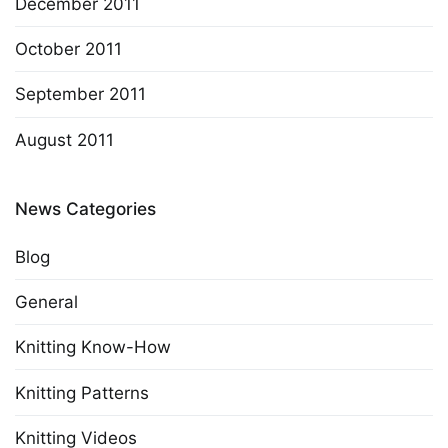
December 2011
October 2011
September 2011
August 2011
News Categories
Blog
General
Knitting Know-How
Knitting Patterns
Knitting Videos