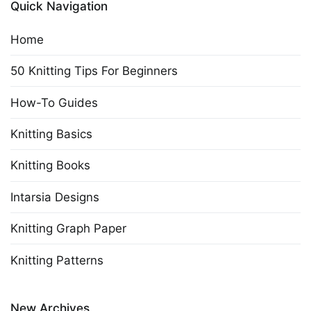
Quick Navigation
Home
50 Knitting Tips For Beginners
How-To Guides
Knitting Basics
Knitting Books
Intarsia Designs
Knitting Graph Paper
Knitting Patterns
New Archives