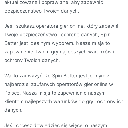
aktualizowane i poprawiane, aby zapewnić
bezpieczeństwo Twoich danych.
Jeśli szukasz operatora gier online, który zapewni
Twoje bezpieczeństwo i ochronę danych, Spin
Better jest idealnym wyborem. Nasza misja to
zapewnienie Twoim gry najlepszych warunków i
ochrony Twoich danych.
Warto zauważyć, że Spin Better jest jednym z
najbardziej zaufanych operatorów gier online w
Polsce. Nasza misja to zapewnienie naszym
klientom najlepszych warunków do gry i ochrony ich
danych.
Jeśli chcesz dowiedzieć się więcej o naszym