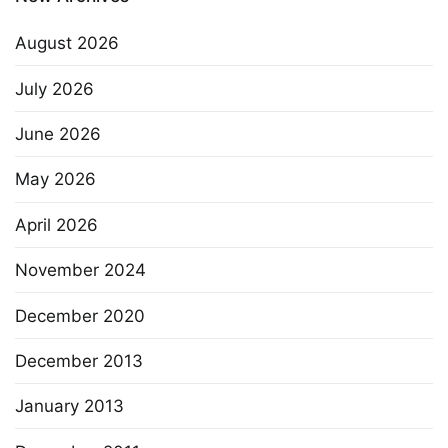
August 2026
July 2026
June 2026
May 2026
April 2026
November 2024
December 2020
December 2013
January 2013