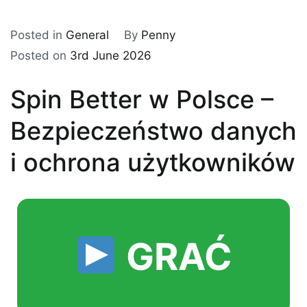
Posted in
General
By
Penny
Posted on
3rd June 2026
Spin Better w Polsce –
Bezpieczeństwo danych
i ochrona użytkowników
GRAĆ