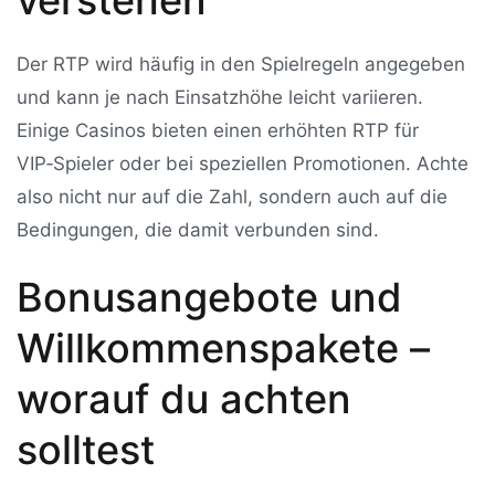
Der RTP wird häufig in den Spielregeln angegeben
und kann je nach Einsatzhöhe leicht variieren.
Einige Casinos bieten einen erhöhten RTP für
VIP‑Spieler oder bei speziellen Promotionen. Achte
also nicht nur auf die Zahl, sondern auch auf die
Bedingungen, die damit verbunden sind.
Bonusangebote und
Willkommenspakete –
worauf du achten
solltest