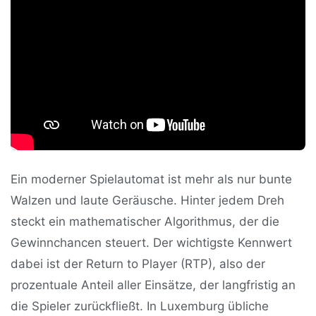
Ein moderner Spielautomat ist mehr als nur bunte
Walzen und laute Geräusche. Hinter jedem Dreh
steckt ein mathematischer Algorithmus, der die
Gewinnchancen steuert. Der wichtigste Kennwert
dabei ist der Return to Player (RTP), also der
prozentuale Anteil aller Einsätze, der langfristig an
die Spieler zurückfließt. In Luxemburg übliche