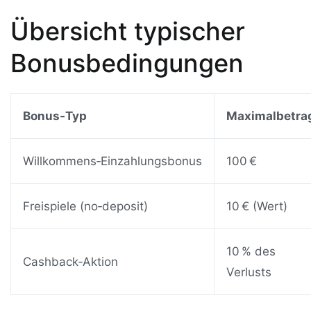
Übersicht typischer
Bonusbedingungen
Bonus‑Typ
Maximalbetra
Willkommens‑Einzahlungsbonus
100 €
Freispiele (no‑deposit)
10 € (Wert)
10 % des
Cashback‑Aktion
Verlusts