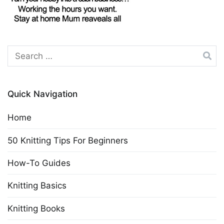
Search
for:
Quick Navigation
Home
50 Knitting Tips For Beginners
How-To Guides
Knitting Basics
Knitting Books