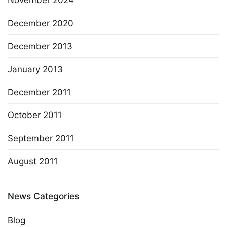
November 2024
December 2020
December 2013
January 2013
December 2011
October 2011
September 2011
August 2011
News Categories
Blog