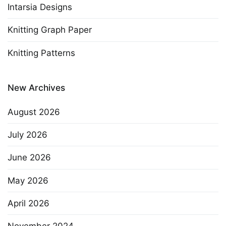
Intarsia Designs
Knitting Graph Paper
Knitting Patterns
New Archives
August 2026
July 2026
June 2026
May 2026
April 2026