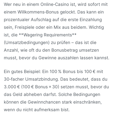
Wer neu in einem Online‑Casino ist, wird sofort mit
einem Willkommens‑Bonus gelockt. Das kann ein
prozentualer Aufschlag auf die erste Einzahlung
sein, Freispiele oder ein Mix aus beidem. Wichtig
ist, die **Wagering Requirements**
(Umsatzbedingungen) zu prüfen – das ist die
Anzahl, wie oft du den Bonusbetrag umsetzen
musst, bevor du Gewinne auszahlen lassen kannst.
Ein gutes Beispiel: Ein 100 % Bonus bis 100 € mit
30‑facher Umsatzbindung. Das bedeutet, dass du
3.000 € (100 € Bonus × 30) setzen musst, bevor du
das Geld abheben darfst. Solche Bedingungen
können die Gewinnchancen stark einschränken,
wenn du nicht aufmerksam bist.