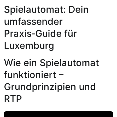
Spielautomat: Dein
umfassender
Praxis‑Guide für
Luxemburg
Wie ein Spielautomat
funktioniert –
Grundprinzipien und
RTP