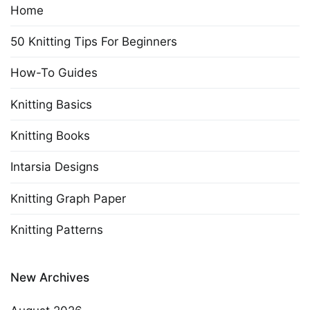
Home
50 Knitting Tips For Beginners
How-To Guides
Knitting Basics
Knitting Books
Intarsia Designs
Knitting Graph Paper
Knitting Patterns
New Archives