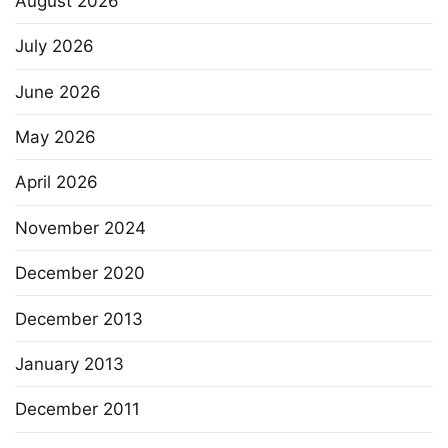
August 2026
July 2026
June 2026
May 2026
April 2026
November 2024
December 2020
December 2013
January 2013
December 2011