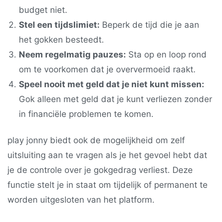
budget niet.
Stel een tijdslimiet:
Beperk de tijd die je aan
het gokken besteedt.
Neem regelmatig pauzes:
Sta op en loop rond
om te voorkomen dat je oververmoeid raakt.
Speel nooit met geld dat je niet kunt missen:
Gok alleen met geld dat je kunt verliezen zonder
in financiële problemen te komen.
play jonny biedt ook de mogelijkheid om zelf
uitsluiting aan te vragen als je het gevoel hebt dat
je de controle over je gokgedrag verliest. Deze
functie stelt je in staat om tijdelijk of permanent te
worden uitgesloten van het platform.