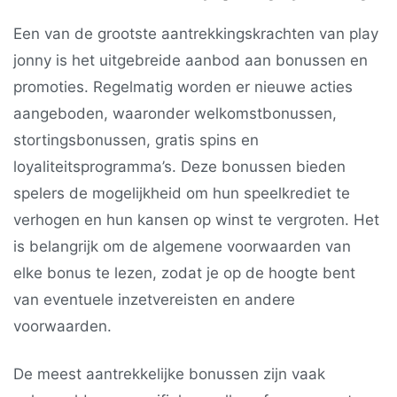
Een van de grootste aantrekkingskrachten van play
jonny is het uitgebreide aanbod aan bonussen en
promoties. Regelmatig worden er nieuwe acties
aangeboden, waaronder welkomstbonussen,
stortingsbonussen, gratis spins en
loyaliteitsprogramma’s. Deze bonussen bieden
spelers de mogelijkheid om hun speelkrediet te
verhogen en hun kansen op winst te vergroten. Het
is belangrijk om de algemene voorwaarden van
elke bonus te lezen, zodat je op de hoogte bent
van eventuele inzetvereisten en andere
voorwaarden.
De meest aantrekkelijke bonussen zijn vaak