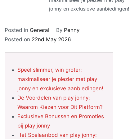
maximaliseer je plezier met play
jonny en exclusieve aanbiedingen!
Posted in
General
By
Penny
Posted on
22nd May 2026
Speel slimmer, win groter:
maximaliseer je plezier met play
jonny en exclusieve aanbiedingen!
De Voordelen van play jonny:
Waarom Kiezen voor Dit Platform?
Exclusieve Bonussen en Promoties
bij play jonny
Het Spelaanbod van play jonny: