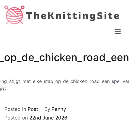
Skip
to
content
The Knitting Site
How to knit, free videos, free patterns
p_op_de_chicken_road_een
ing_stijgt_met_elke_stap_op_de_chicken_road_een_spel_va
407
Posted in
Post
By
Penny
Posted on
22nd June 2026