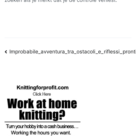
zoeken als je merkt dat je de controle verliest.
Post
Improbabile_avventura_tra_ostacoli_e_riflessi_pro
navigation