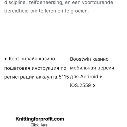
discipline, zelfbeheersing, en een voortdurende
bereidheid om te leren en te groeien.
Post
Kent онлайн казино
Boostwin казино
мобильная версия
пошаговая инструкция по
navigation
для Android и
регистрации аккаунта.5115
iOS.2559