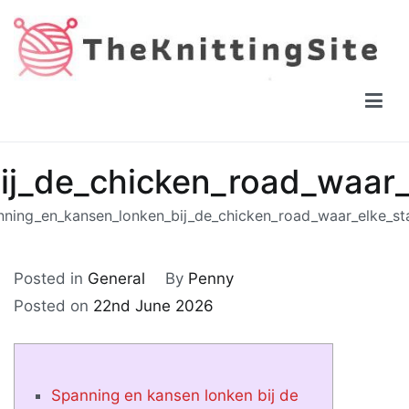
Skip
to
content
The Knitting Site
How to knit, free videos, free patterns
j_de_chicken_road_waar_
ning_en_kansen_lonken_bij_de_chicken_road_waar_elke_st
Posted in
General
By
Penny
Posted on
22nd June 2026
Spanning en kansen lonken bij de