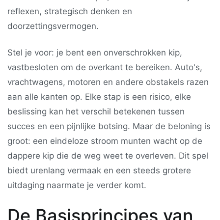
reflexen, strategisch denken en
doorzettingsvermogen.
Stel je voor: je bent een onverschrokken kip,
vastbesloten om de overkant te bereiken. Auto's,
vrachtwagens, motoren en andere obstakels razen
aan alle kanten op. Elke stap is een risico, elke
beslissing kan het verschil betekenen tussen
succes en een pijnlijke botsing. Maar de beloning is
groot: een eindeloze stroom munten wacht op de
dappere kip die de weg weet te overleven. Dit spel
biedt urenlang vermaak en een steeds grotere
uitdaging naarmate je verder komt.
De Basisprincipes van