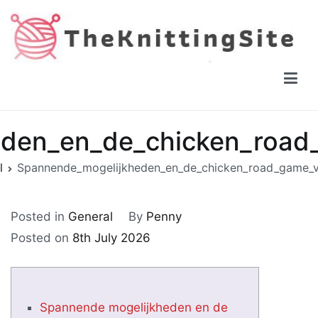
Skip
to
content
The Knitting Site
How to knit, free videos, free patterns
den_en_de_chicken_road_
l
Spannende_mogelijkheden_en_de_chicken_road_game_v
Posted in
General
By
Penny
Posted on
8th July 2026
Spannende mogelijkheden en de