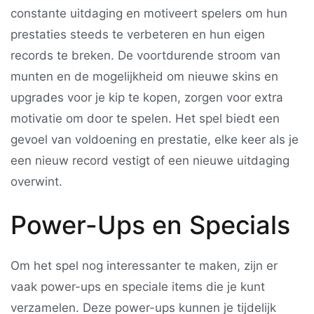
constante uitdaging en motiveert spelers om hun
prestaties steeds te verbeteren en hun eigen
records te breken. De voortdurende stroom van
munten en de mogelijkheid om nieuwe skins en
upgrades voor je kip te kopen, zorgen voor extra
motivatie om door te spelen. Het spel biedt een
gevoel van voldoening en prestatie, elke keer als je
een nieuw record vestigt of een nieuwe uitdaging
overwint.
Power-Ups en Specials
Om het spel nog interessanter te maken, zijn er
vaak power-ups en speciale items die je kunt
verzamelen. Deze power-ups kunnen je tijdelijk