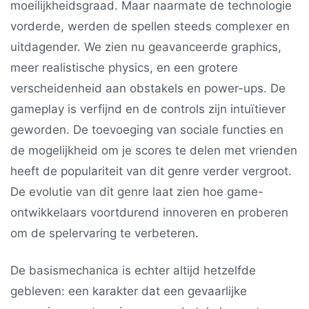
moeilijkheidsgraad. Maar naarmate de technologie
vorderde, werden de spellen steeds complexer en
uitdagender. We zien nu geavanceerde graphics,
meer realistische physics, en een grotere
verscheidenheid aan obstakels en power-ups. De
gameplay is verfijnd en de controls zijn intuïtiever
geworden. De toevoeging van sociale functies en
de mogelijkheid om je scores te delen met vrienden
heeft de populariteit van dit genre verder vergroot.
De evolutie van dit genre laat zien hoe game-
ontwikkelaars voortdurend innoveren en proberen
om de spelervaring te verbeteren.
De basismechanica is echter altijd hetzelfde
gebleven: een karakter dat een gevaarlijke