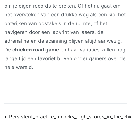
om je eigen records te breken. Of het nu gaat om
het oversteken van een drukke weg als een kip, het
ontwijken van obstakels in de ruimte, of het
navigeren door een labyrint van lasers, de
adrenaline en de spanning blijven altijd aanwezig.
De
chicken road game
en haar variaties zullen nog
lange tijd een favoriet blijven onder gamers over de
hele wereld.
Post
Persistent_practice_unlocks_high_scores_in_the_ch