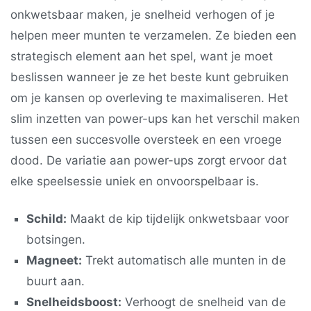
onkwetsbaar maken, je snelheid verhogen of je
helpen meer munten te verzamelen. Ze bieden een
strategisch element aan het spel, want je moet
beslissen wanneer je ze het beste kunt gebruiken
om je kansen op overleving te maximaliseren. Het
slim inzetten van power-ups kan het verschil maken
tussen een succesvolle oversteek en een vroege
dood. De variatie aan power-ups zorgt ervoor dat
elke speelsessie uniek en onvoorspelbaar is.
Schild:
Maakt de kip tijdelijk onkwetsbaar voor
botsingen.
Magneet:
Trekt automatisch alle munten in de
buurt aan.
Snelheidsboost:
Verhoogt de snelheid van de