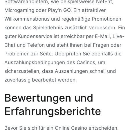
Softwareanbietern, wie beispielsweise NetEnt,
Microgaming oder Play'n GO. Ein attraktiver
Willkommensbonus und regelmäßige Promotionen
können das Spielerlebnis zusätzlich verbessern. Ein
guter Kundenservice ist erreichbar per E-Mail, Live-
Chat und Telefon und steht Ihnen bei Fragen oder
Problemen zur Seite. Überprüfen Sie ebenfalls die
Auszahlungsbedingungen des Casinos, um
sicherzustellen, dass Auszahlungen schnell und
zuverlässig bearbeitet werden.
Bewertungen und
Erfahrungsberichte
Bevor Sie sich für ein Online Casino entscheiden,