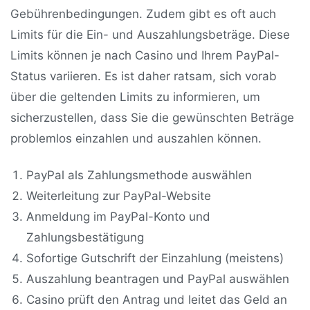
Gebührenbedingungen. Zudem gibt es oft auch
Limits für die Ein- und Auszahlungsbeträge. Diese
Limits können je nach Casino und Ihrem PayPal-
Status variieren. Es ist daher ratsam, sich vorab
über die geltenden Limits zu informieren, um
sicherzustellen, dass Sie die gewünschten Beträge
problemlos einzahlen und auszahlen können.
PayPal als Zahlungsmethode auswählen
Weiterleitung zur PayPal-Website
Anmeldung im PayPal-Konto und
Zahlungsbestätigung
Sofortige Gutschrift der Einzahlung (meistens)
Auszahlung beantragen und PayPal auswählen
Casino prüft den Antrag und leitet das Geld an