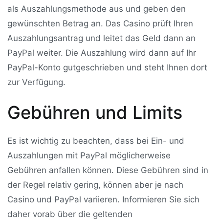
als Auszahlungsmethode aus und geben den
gewünschten Betrag an. Das Casino prüft Ihren
Auszahlungsantrag und leitet das Geld dann an
PayPal weiter. Die Auszahlung wird dann auf Ihr
PayPal-Konto gutgeschrieben und steht Ihnen dort
zur Verfügung.
Gebühren und Limits
Es ist wichtig zu beachten, dass bei Ein- und
Auszahlungen mit PayPal möglicherweise
Gebühren anfallen können. Diese Gebühren sind in
der Regel relativ gering, können aber je nach
Casino und PayPal variieren. Informieren Sie sich
daher vorab über die geltenden