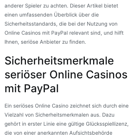
anderer Spieler zu achten. Dieser Artikel bietet
einen umfassenden Überblick über die
Sicherheitsstandards, die bei der Nutzung von
Online Casinos mit PayPal relevant sind, und hilft
Ihnen, seriöse Anbieter zu finden.
Sicherheitsmerkmale
seriöser Online Casinos
mit PayPal
Ein seriöses Online Casino zeichnet sich durch eine
Vielzahl von Sicherheitsmerkmalen aus. Dazu
gehört in erster Linie eine gültige Glücksspiellizenz,
die von einer anerkannten Aufsichtsbehörde