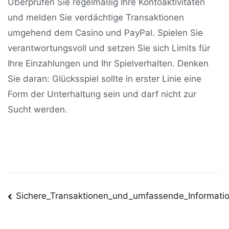
Überprüfen Sie regelmäßig Ihre Kontoaktivitäten
und melden Sie verdächtige Transaktionen
umgehend dem Casino und PayPal. Spielen Sie
verantwortungsvoll und setzen Sie sich Limits für
Ihre Einzahlungen und Ihr Spielverhalten. Denken
Sie daran: Glücksspiel sollte in erster Linie eine
Form der Unterhaltung sein und darf nicht zur
Sucht werden.
Post
Sichere_Transaktionen_und_umfassende_Informati
navigation