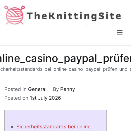
Skip
to
content
The Knitting Site
How to knit, free videos, free patterns
nline_casino_paypal_prüfe
icherheitsstandards_bei_online_casino_paypal_prüfen_und_s
Posted in
General
By
Penny
Posted on
1st July 2026
Sicherheitsstandards bei online