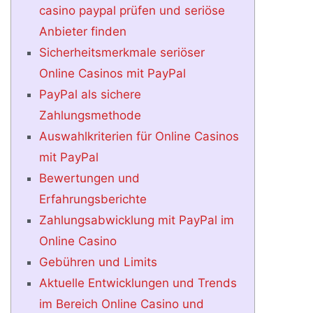
casino paypal prüfen und seriöse
Anbieter finden
Sicherheitsmerkmale seriöser
Online Casinos mit PayPal
PayPal als sichere
Zahlungsmethode
Auswahlkriterien für Online Casinos
mit PayPal
Bewertungen und
Erfahrungsberichte
Zahlungsabwicklung mit PayPal im
Online Casino
Gebühren und Limits
Aktuelle Entwicklungen und Trends
im Bereich Online Casino und