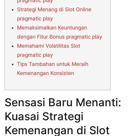
pragmatic play
Strategi Menang di Slot Online
pragmatic play
Memaksimalkan Keuntungan
dengan Fitur Bonus pragmatic play
Memahami Volatilitas Slot
pragmatic play
Tips Tambahan untuk Meraih
Kemenangan Konsisten
Sensasi Baru Menanti:
Kuasai Strategi
Kemenangan di Slot