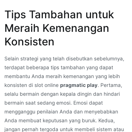
Tips Tambahan untuk
Meraih Kemenangan
Konsisten
Selain strategi yang telah disebutkan sebelumnya,
terdapat beberapa tips tambahan yang dapat
membantu Anda meraih kemenangan yang lebih
konsisten di slot online
pragmatic play
. Pertama,
selalu bermain dengan kepala dingin dan hindari
bermain saat sedang emosi. Emosi dapat
mengganggu penilaian Anda dan menyebabkan
Anda membuat keputusan yang buruk. Kedua,
jangan pernah tergoda untuk membeli sistem atau