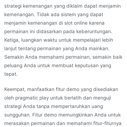
strategi kemenangan yang diklaim dapat menjamin
kemenangan. Tidak ada sistem yang dapat
menjamin kemenangan di slot online karena
permainan ini didasarkan pada keberuntungan.
Ketiga, luangkan waktu untuk mempelajari lebih
lanjut tentang permainan yang Anda mainkan.
Semakin Anda memahami permainan, semakin baik
peluang Anda untuk membuat keputusan yang
tepat.
Keempat, manfaatkan fitur demo yang disediakan
oleh pragmatic play untuk berlatih dan menguji
strategi Anda tanpa mempertaruhkan uang
sungguhan. Fitur demo memungkinkan Anda untuk
merasakan permainan dan memahami fitur-fiturnya