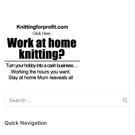
Search
for:
Quick Navigation