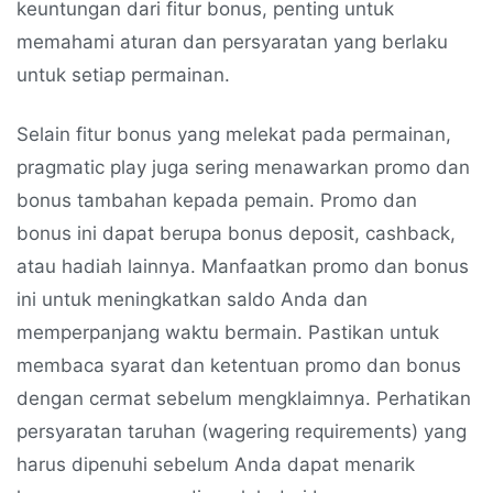
keuntungan dari fitur bonus, penting untuk
memahami aturan dan persyaratan yang berlaku
untuk setiap permainan.
Selain fitur bonus yang melekat pada permainan,
pragmatic play juga sering menawarkan promo dan
bonus tambahan kepada pemain. Promo dan
bonus ini dapat berupa bonus deposit, cashback,
atau hadiah lainnya. Manfaatkan promo dan bonus
ini untuk meningkatkan saldo Anda dan
memperpanjang waktu bermain. Pastikan untuk
membaca syarat dan ketentuan promo dan bonus
dengan cermat sebelum mengklaimnya. Perhatikan
persyaratan taruhan (wagering requirements) yang
harus dipenuhi sebelum Anda dapat menarik