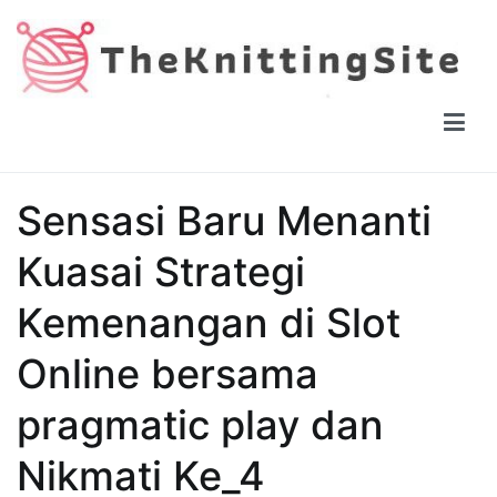
Skip
to
content
The Knitting Site
How to knit, free videos, free patterns
Sensasi Baru Menanti
Kuasai Strategi
Kemenangan di Slot
Online bersama
pragmatic play dan
Nikmati Ke_4