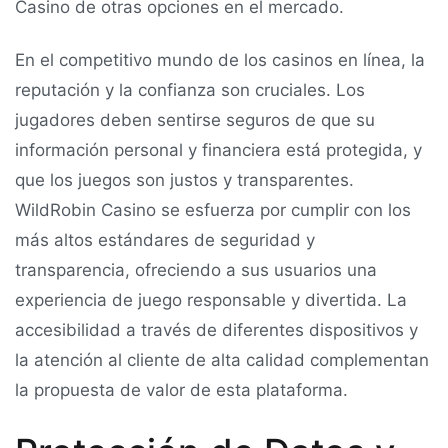
Casino de otras opciones en el mercado.
En el competitivo mundo de los casinos en línea, la
reputación y la confianza son cruciales. Los
jugadores deben sentirse seguros de que su
información personal y financiera está protegida, y
que los juegos son justos y transparentes.
WildRobin Casino se esfuerza por cumplir con los
más altos estándares de seguridad y
transparencia, ofreciendo a sus usuarios una
experiencia de juego responsable y divertida. La
accesibilidad a través de diferentes dispositivos y
la atención al cliente de alta calidad complementan
la propuesta de valor de esta plataforma.