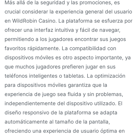
Más allá de la seguridad y las promociones, es
crucial considerar la experiencia general del usuario
en WildRobin Casino. La plataforma se esfuerza por
ofrecer una interfaz intuitiva y fácil de navegar,
permitiendo a los jugadores encontrar sus juegos
favoritos rápidamente. La compatibilidad con
dispositivos móviles es otro aspecto importante, ya
que muchos jugadores prefieren jugar en sus
teléfonos inteligentes o tabletas. La optimización
para dispositivos móviles garantiza que la
experiencia de juego sea fluida y sin problemas,
independientemente del dispositivo utilizado. El
diseño responsivo de la plataforma se adapta
automáticamente al tamaño de la pantalla,
ofreciendo una experiencia de usuario óptima en