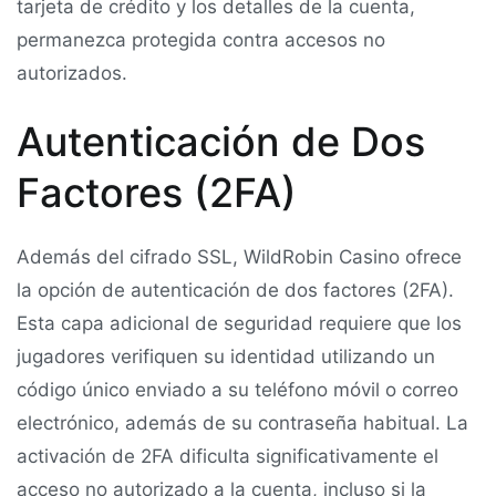
tarjeta de crédito y los detalles de la cuenta,
permanezca protegida contra accesos no
autorizados.
Autenticación de Dos
Factores (2FA)
Además del cifrado SSL, WildRobin Casino ofrece
la opción de autenticación de dos factores (2FA).
Esta capa adicional de seguridad requiere que los
jugadores verifiquen su identidad utilizando un
código único enviado a su teléfono móvil o correo
electrónico, además de su contraseña habitual. La
activación de 2FA dificulta significativamente el
acceso no autorizado a la cuenta, incluso si la