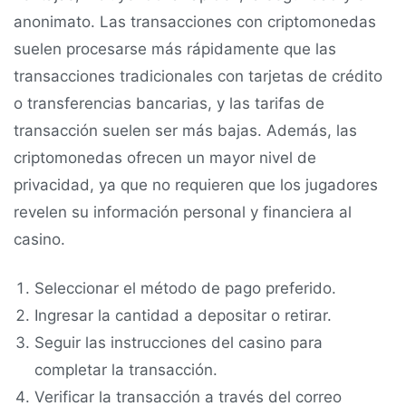
anonimato. Las transacciones con criptomonedas
suelen procesarse más rápidamente que las
transacciones tradicionales con tarjetas de crédito
o transferencias bancarias, y las tarifas de
transacción suelen ser más bajas. Además, las
criptomonedas ofrecen un mayor nivel de
privacidad, ya que no requieren que los jugadores
revelen su información personal y financiera al
casino.
Seleccionar el método de pago preferido.
Ingresar la cantidad a depositar o retirar.
Seguir las instrucciones del casino para
completar la transacción.
Verificar la transacción a través del correo