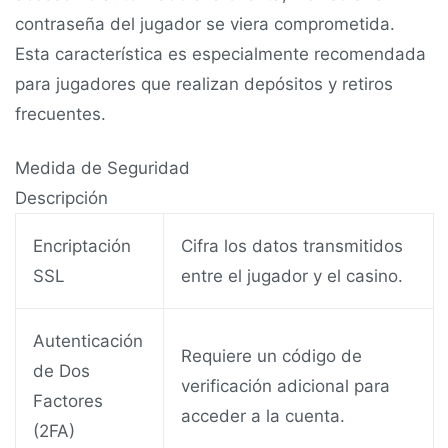
contraseña del jugador se viera comprometida.
Esta característica es especialmente recomendada
para jugadores que realizan depósitos y retiros
frecuentes.
Medida de Seguridad
Descripción
Encriptación
Cifra los datos transmitidos
SSL
entre el jugador y el casino.
Autenticación
Requiere un código de
de Dos
verificación adicional para
Factores
acceder a la cuenta.
(2FA)