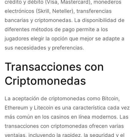
crédito y débito (Visa, Mastercard), monederos
electrónicos (Skrill, Neteller), transferencias
bancarias y criptomonedas. La disponibilidad de
diferentes métodos de pago permite a los
jugadores elegir la opción que mejor se adapte a
sus necesidades y preferencias.
Transacciones con
Criptomonedas
La aceptación de criptomonedas como Bitcoin,
Ethereum y Litecoin es una característica cada vez
más común en los casinos en línea modernos. Las
transacciones con criptomonedas ofrecen varias
ventajas, incluyendo la rapidez, la seguridad y el