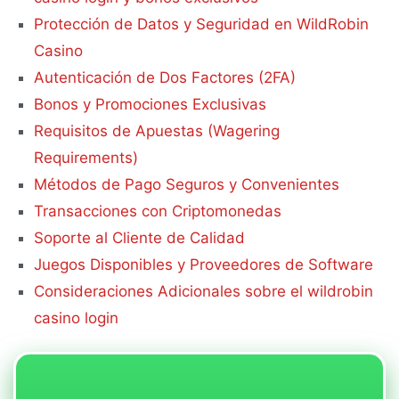
Protección de Datos y Seguridad en WildRobin
Casino
Autenticación de Dos Factores (2FA)
Bonos y Promociones Exclusivas
Requisitos de Apuestas (Wagering
Requirements)
Métodos de Pago Seguros y Convenientes
Transacciones con Criptomonedas
Soporte al Cliente de Calidad
Juegos Disponibles y Proveedores de Software
Consideraciones Adicionales sobre el wildrobin
casino login