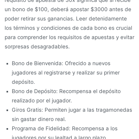
un bono de $100, deberá apostar $3000 antes de
poder retirar sus ganancias. Leer detenidamente
los términos y condiciones de cada bono es crucial
para comprender los requisitos de apuestas y evitar
sorpresas desagradables.
Bono de Bienvenida: Ofrecido a nuevos
jugadores al registrarse y realizar su primer
depósito.
Bono de Depósito: Recompensa el depósito
realizado por el jugador.
Giros Gratis: Permiten jugar a las tragamonedas
sin gastar dinero real.
Programa de Fidelidad: Recompensa a los
jugadores por su lealtad a largo plazo.