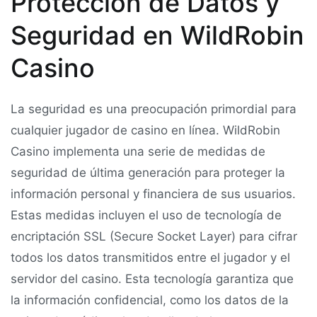
Protección de Datos y
Seguridad en WildRobin
Casino
La seguridad es una preocupación primordial para
cualquier jugador de casino en línea. WildRobin
Casino implementa una serie de medidas de
seguridad de última generación para proteger la
información personal y financiera de sus usuarios.
Estas medidas incluyen el uso de tecnología de
encriptación SSL (Secure Socket Layer) para cifrar
todos los datos transmitidos entre el jugador y el
servidor del casino. Esta tecnología garantiza que
la información confidencial, como los datos de la