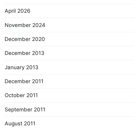
April 2026
November 2024
December 2020
December 2013
January 2013
December 2011
October 2011
September 2011
August 2011