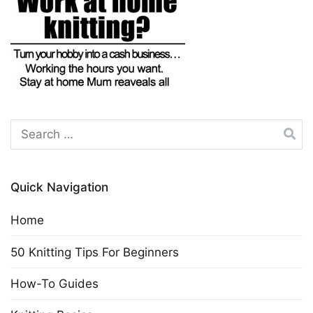
Search
for:
Quick Navigation
Home
50 Knitting Tips For Beginners
How-To Guides