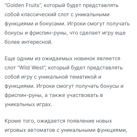
“Golden Fruits”, который будет представлять
собой классический слот с уникальными
функциями и бонусами. Игроки смогут получать
бонусы и фриспин-руны, что сделает игру еще
более интересной.
Еще одним из ожидаемых новинок является
слот “Wild West”, который будет представлять
собой игру с уникальной тематикой и
функциями. Игроки смогут получать бонусы и
фриспин-руны, а также участвовать в
уникальных играх.
Кроме того, ожидается появление новых
игровых автоматов с уникальными функциями,