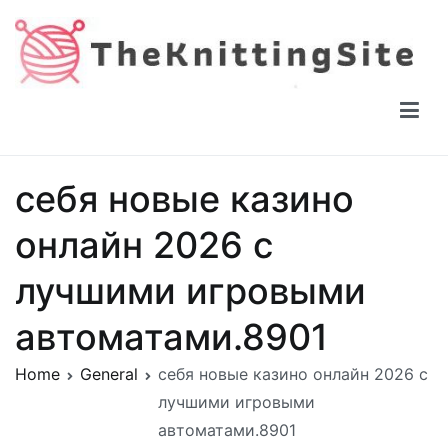
Skip
to
content
The Knitting Site
How to knit, free videos, free patterns
себя новые казино
онлайн 2026 с
лучшими игровыми
автоматами.8901
Home
General
себя новые казино онлайн 2026 с
лучшими игровыми
автоматами.8901