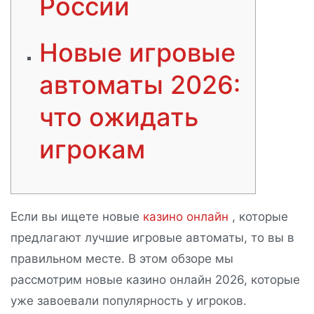
России
Новые игровые
автоматы 2026:
что ожидать
игрокам
Если вы ищете новые
казино онлайн
, которые
предлагают лучшие игровые автоматы, то вы в
правильном месте. В этом обзоре мы
рассмотрим новые казино онлайн 2026, которые
уже завоевали популярность у игроков.