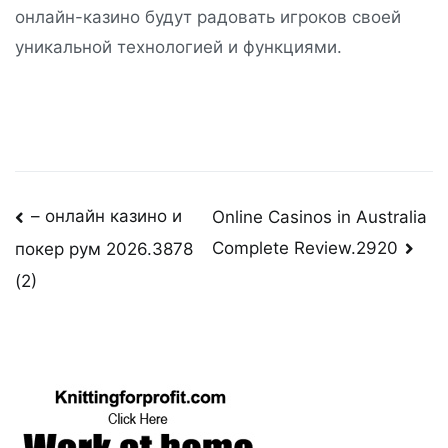
онлайн-казино будут радовать игроков своей
уникальной технологией и функциями.
Post
– онлайн казино и
Online Casinos in Australia
Complete Review.2920
покер рум 2026.3878
navigation
(2)