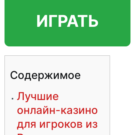
ИГРАТЬ
Содержимое
Лучшие
онлайн-казино
для игроков из