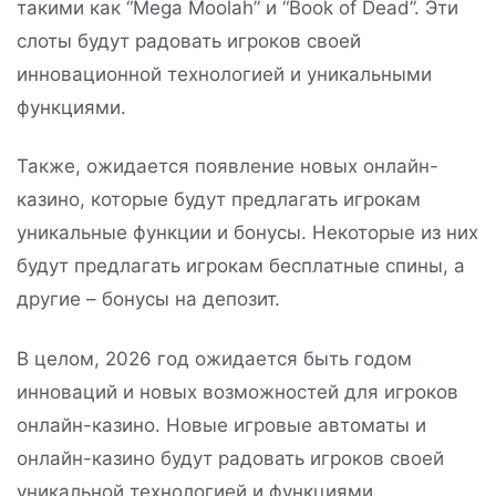
такими как “Mega Moolah” и “Book of Dead”. Эти
слоты будут радовать игроков своей
инновационной технологией и уникальными
функциями.
Также, ожидается появление новых онлайн-
казино, которые будут предлагать игрокам
уникальные функции и бонусы. Некоторые из них
будут предлагать игрокам бесплатные спины, а
другие – бонусы на депозит.
В целом, 2026 год ожидается быть годом
инноваций и новых возможностей для игроков
онлайн-казино. Новые игровые автоматы и
онлайн-казино будут радовать игроков своей
уникальной технологией и функциями.