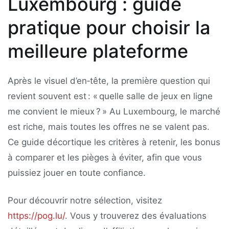
Luxembourg : guide
pratique pour choisir la
meilleure plateforme
Après le visuel d’en‑tête, la première question qui
revient souvent est : « quelle salle de jeux en ligne
me convient le mieux ? » Au Luxembourg, le marché
est riche, mais toutes les offres ne se valent pas.
Ce guide décortique les critères à retenir, les bonus
à comparer et les pièges à éviter, afin que vous
puissiez jouer en toute confiance.
Pour découvrir notre sélection, visitez
https://pog.lu/
. Vous y trouverez des évaluations