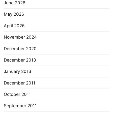
June 2026
May 2026
April 2026
November 2024
December 2020
December 2013
January 2013
December 2011
October 2011
September 2011