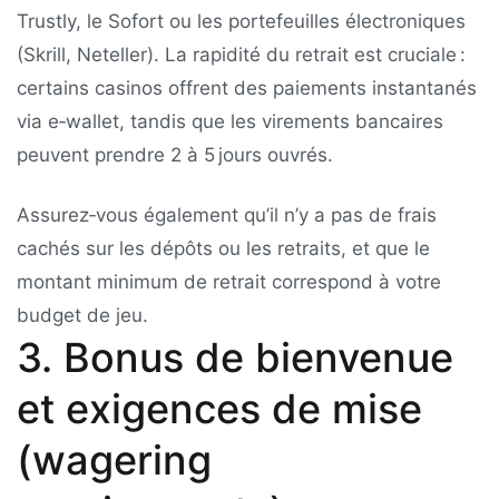
Trustly, le Sofort ou les portefeuilles électroniques
(Skrill, Neteller). La rapidité du retrait est cruciale :
certains casinos offrent des paiements instantanés
via e‑wallet, tandis que les virements bancaires
peuvent prendre 2 à 5 jours ouvrés.
Assurez‑vous également qu’il n’y a pas de frais
cachés sur les dépôts ou les retraits, et que le
montant minimum de retrait correspond à votre
budget de jeu.
3. Bonus de bienvenue
et exigences de mise
(wagering