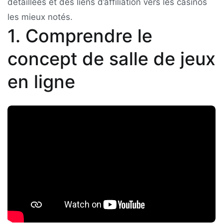
détaillées et des liens d’affiliation vers les casinos
les mieux notés.
1. Comprendre le
concept de salle de jeux
en ligne