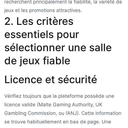
recherchent principalement la fiabilité, la variété de
jeux et les promotions attractives.
2. Les critères
essentiels pour
sélectionner une salle
de jeux fiable
Licence et sécurité
Vérifiez toujours que la plateforme possède une
licence valide (Malte Gaming Authority, UK
Gambling Commission, ou l’ANJ). Cette information
se trouve habituellement en bas de page. Une