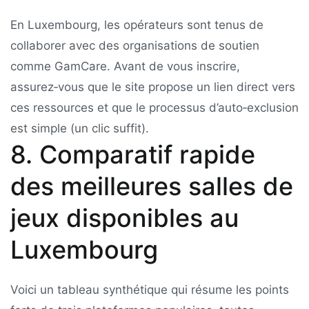
En Luxembourg, les opérateurs sont tenus de
collaborer avec des organisations de soutien
comme GamCare. Avant de vous inscrire,
assurez‑vous que le site propose un lien direct vers
ces ressources et que le processus d’auto‑exclusion
est simple (un clic suffit).
8. Comparatif rapide
des meilleures salles de
jeux disponibles au
Luxembourg
Voici un tableau synthétique qui résume les points