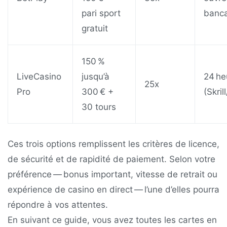
pari sport
banca
gratuit
150 %
LiveCasino
jusqu’à
24 he
25x
Pro
300 € +
(Skril
30 tours
Ces trois options remplissent les critères de licence,
de sécurité et de rapidité de paiement. Selon votre
préférence — bonus important, vitesse de retrait ou
expérience de casino en direct — l’une d’elles pourra
répondre à vos attentes.
En suivant ce guide, vous avez toutes les cartes en