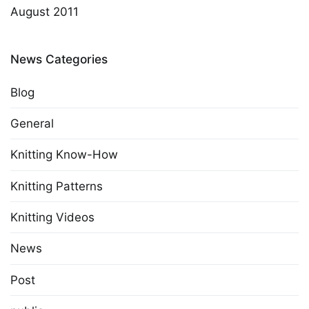
August 2011
News Categories
Blog
General
Knitting Know-How
Knitting Patterns
Knitting Videos
News
Post