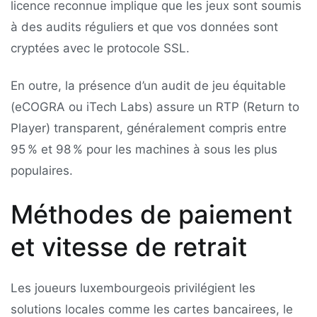
licence reconnue implique que les jeux sont soumis
à des audits réguliers et que vos données sont
cryptées avec le protocole SSL.
En outre, la présence d’un audit de jeu équitable
(eCOGRA ou iTech Labs) assure un RTP (Return to
Player) transparent, généralement compris entre
95 % et 98 % pour les machines à sous les plus
populaires.
Méthodes de paiement
et vitesse de retrait
Les joueurs luxembourgeois privilégient les
solutions locales comme les cartes bancairees, le