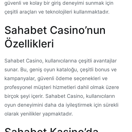
güvenli ve kolay bir giriş deneyimi sunmak için
çeşitli araçları ve teknolojileri kullanmaktadır.
Sahabet Casino’nun
Özellikleri
Sahabet Casino, kullanıcılarına çeşitli avantajlar
sunar. Bu, geniş oyun kataloğu, çeşitli bonus ve
kampanyalar, güvenli ödeme seçenekleri ve
profesyonel müşteri hizmetleri dahil olmak üzere
birçok şeyi içerir. Sahabet Casino, kullanıcıların
oyun deneyimini daha da iyileştirmek için sürekli
olarak yenilikler yapmaktadır.
Sahabet Kasino’da