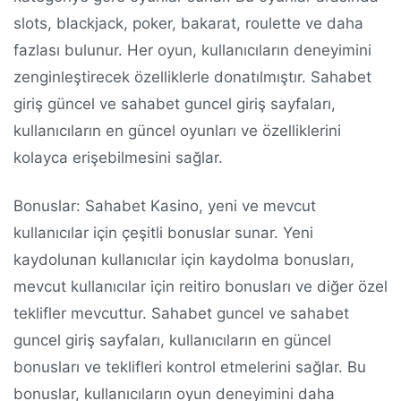
slots, blackjack, poker, bakarat, roulette ve daha
fazlası bulunur. Her oyun, kullanıcıların deneyimini
zenginleştirecek özelliklerle donatılmıştır. Sahabet
giriş güncel ve sahabet guncel giriş sayfaları,
kullanıcıların en güncel oyunları ve özelliklerini
kolayca erişebilmesini sağlar.
Bonuslar: Sahabet Kasino, yeni ve mevcut
kullanıcılar için çeşitli bonuslar sunar. Yeni
kaydolunan kullanıcılar için kaydolma bonusları,
mevcut kullanıcılar için reitiro bonusları ve diğer özel
teklifler mevcuttur. Sahabet guncel ve sahabet
guncel giriş sayfaları, kullanıcıların en güncel
bonusları ve teklifleri kontrol etmelerini sağlar. Bu
bonuslar, kullanıcıların oyun deneyimini daha