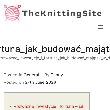
Skip
to
content
The Knitting Site
How to knit, free videos, free patterns
rtuna_jak_budować_mająt
Rozważne_inwestycje_i_fortuna_jak_budować_majątek_w_dł
Posted in
General
By
Penny
Posted on
27th June 2026
Rozważne inwestycje i fortuna – jak