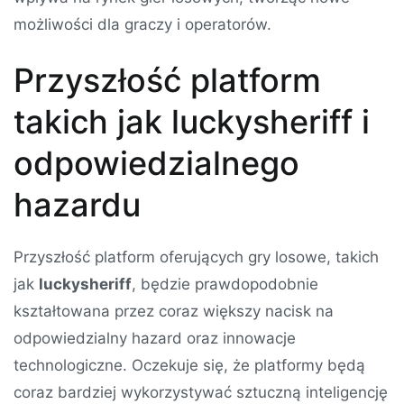
możliwości dla graczy i operatorów.
Przyszłość platform
takich jak luckysheriff i
odpowiedzialnego
hazardu
Przyszłość platform oferujących gry losowe, takich
jak
luckysheriff
, będzie prawdopodobnie
kształtowana przez coraz większy nacisk na
odpowiedzialny hazard oraz innowacje
technologiczne. Oczekuje się, że platformy będą
coraz bardziej wykorzystywać sztuczną inteligencję