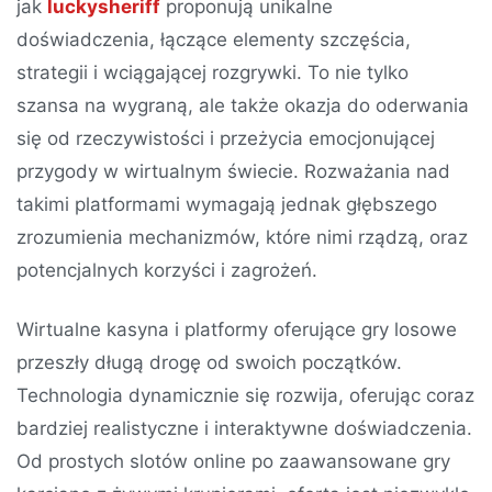
jak
luckysheriff
proponują unikalne
doświadczenia, łączące elementy szczęścia,
strategii i wciągającej rozgrywki. To nie tylko
szansa na wygraną, ale także okazja do oderwania
się od rzeczywistości i przeżycia emocjonującej
przygody w wirtualnym świecie. Rozważania nad
takimi platformami wymagają jednak głębszego
zrozumienia mechanizmów, które nimi rządzą, oraz
potencjalnych korzyści i zagrożeń.
Wirtualne kasyna i platformy oferujące gry losowe
przeszły długą drogę od swoich początków.
Technologia dynamicznie się rozwija, oferując coraz
bardziej realistyczne i interaktywne doświadczenia.
Od prostych slotów online po zaawansowane gry