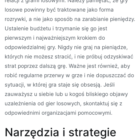
relacji z grami losowymi. Należy pamiętać, że gry
losowe powinny być traktowane jako forma
rozrywki, a nie jako sposób na zarabianie pieniędzy.
Ustalenie budżetu i trzymanie się go jest
pierwszym i najważniejszym krokiem do
odpowiedzialnej gry. Nigdy nie graj na pieniądze,
których nie możesz stracić, i nie próbuj odzyskiwać
strat poprzez dalszą grę. Ważne jest również, aby
robić regularne przerwy w grze i nie dopuszczać do
sytuacji, w której gra staje się obsesją. Jeśli
zauważysz u siebie lub u kogoś bliskiego objawy
uzależnienia od gier losowych, skontaktuj się z
odpowiednimi organizacjami pomocowymi.
Narzędzia i strategie