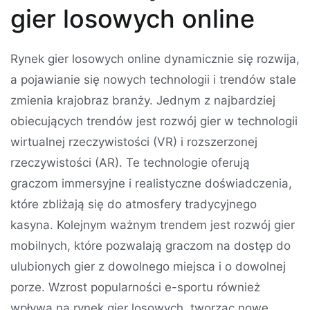
gier losowych online
Rynek gier losowych online dynamicznie się rozwija,
a pojawianie się nowych technologii i trendów stale
zmienia krajobraz branży. Jednym z najbardziej
obiecujących trendów jest rozwój gier w technologii
wirtualnej rzeczywistości (VR) i rozszerzonej
rzeczywistości (AR). Te technologie oferują
graczom immersyjne i realistyczne doświadczenia,
które zbliżają się do atmosfery tradycyjnego
kasyna. Kolejnym ważnym trendem jest rozwój gier
mobilnych, które pozwalają graczom na dostęp do
ulubionych gier z dowolnego miejsca i o dowolnej
porze. Wzrost popularności e-sportu również
wpływa na rynek gier losowych, tworząc nowe