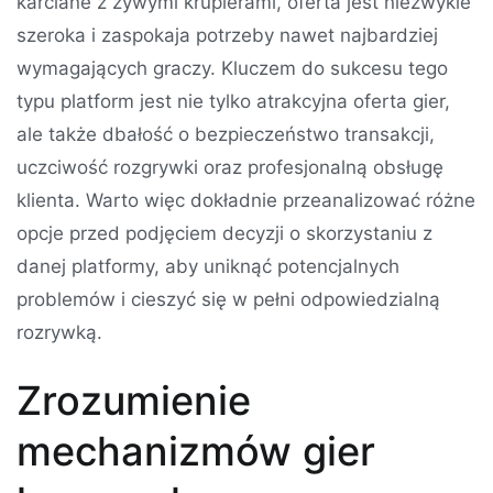
karciane z żywymi krupierami, oferta jest niezwykle
szeroka i zaspokaja potrzeby nawet najbardziej
wymagających graczy. Kluczem do sukcesu tego
typu platform jest nie tylko atrakcyjna oferta gier,
ale także dbałość o bezpieczeństwo transakcji,
uczciwość rozgrywki oraz profesjonalną obsługę
klienta. Warto więc dokładnie przeanalizować różne
opcje przed podjęciem decyzji o skorzystaniu z
danej platformy, aby uniknąć potencjalnych
problemów i cieszyć się w pełni odpowiedzialną
rozrywką.
Zrozumienie
mechanizmów gier