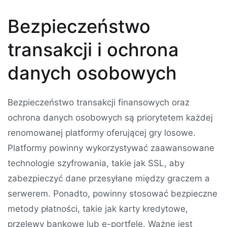
Bezpieczeństwo
transakcji i ochrona
danych osobowych
Bezpieczeństwo transakcji finansowych oraz
ochrona danych osobowych są priorytetem każdej
renomowanej platformy oferującej gry losowe.
Platformy powinny wykorzystywać zaawansowane
technologie szyfrowania, takie jak SSL, aby
zabezpieczyć dane przesyłane między graczem a
serwerem. Ponadto, powinny stosować bezpieczne
metody płatności, takie jak karty kredytowe,
przelewy bankowe lub e-portfele. Ważne jest