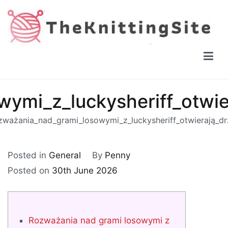
Skip
to
content
The Knitting Site
How to knit, free videos, free patterns
mi_z_luckysheriff_otwie
zważania_nad_grami_losowymi_z_luckysheriff_otwierają_dr
Posted in
General
By
Penny
Posted on
30th June 2026
Rozważania nad grami losowymi z