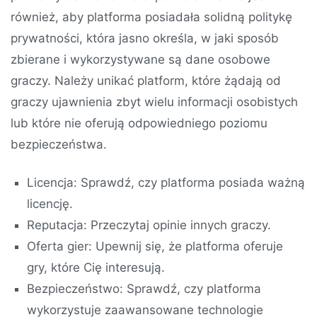
również, aby platforma posiadała solidną politykę
prywatności, która jasno określa, w jaki sposób
zbierane i wykorzystywane są dane osobowe
graczy. Należy unikać platform, które żądają od
graczy ujawnienia zbyt wielu informacji osobistych
lub które nie oferują odpowiedniego poziomu
bezpieczeństwa.
Licencja: Sprawdź, czy platforma posiada ważną
licencję.
Reputacja: Przeczytaj opinie innych graczy.
Oferta gier: Upewnij się, że platforma oferuje
gry, które Cię interesują.
Bezpieczeństwo: Sprawdź, czy platforma
wykorzystuje zaawansowane technologie