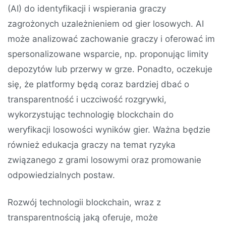
(AI) do identyfikacji i wspierania graczy
zagrożonych uzależnieniem od gier losowych. AI
może analizować zachowanie graczy i oferować im
spersonalizowane wsparcie, np. proponując limity
depozytów lub przerwy w grze. Ponadto, oczekuje
się, że platformy będą coraz bardziej dbać o
transparentność i uczciwość rozgrywki,
wykorzystując technologię blockchain do
weryfikacji losowości wyników gier. Ważna będzie
również edukacja graczy na temat ryzyka
związanego z grami losowymi oraz promowanie
odpowiedzialnych postaw.
Rozwój technologii blockchain, wraz z
transparentnością jaką oferuje, może