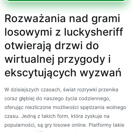
Rozważania nad grami
losowymi z luckysheriff
otwierają drzwi do
wirtualnej przygody i
ekscytujących wyzwań
W dzisiejszych czasach, świat rozrywki przenika
coraz głębiej do naszego życia codziennego,
oferując niezliczone możliwości spędzania wolnego
czasu. Jedną z takich form, która zyskuje na
popularności, są gry losowe online. Platformy takie