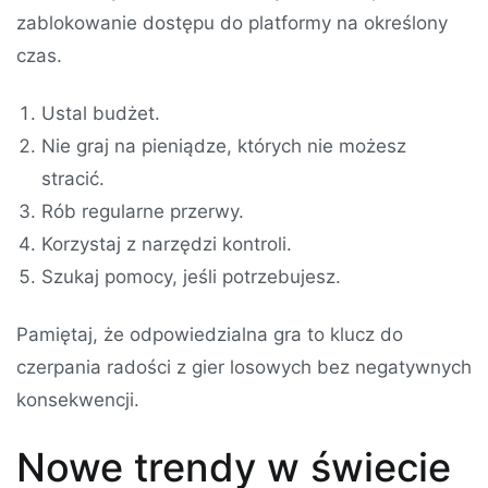
zablokowanie dostępu do platformy na określony
czas.
Ustal budżet.
Nie graj na pieniądze, których nie możesz
stracić.
Rób regularne przerwy.
Korzystaj z narzędzi kontroli.
Szukaj pomocy, jeśli potrzebujesz.
Pamiętaj, że odpowiedzialna gra to klucz do
czerpania radości z gier losowych bez negatywnych
konsekwencji.
Nowe trendy w świecie