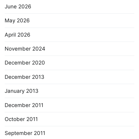
June 2026
May 2026
April 2026
November 2024
December 2020
December 2013
January 2013
December 2011
October 2011
September 2011