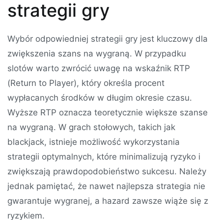
strategii gry
Wybór odpowiedniej strategii gry jest kluczowy dla
zwiększenia szans na wygraną. W przypadku
slotów warto zwrócić uwagę na wskaźnik RTP
(Return to Player), który określa procent
wypłacanych środków w długim okresie czasu.
Wyższe RTP oznacza teoretycznie większe szanse
na wygraną. W grach stołowych, takich jak
blackjack, istnieje możliwość wykorzystania
strategii optymalnych, które minimalizują ryzyko i
zwiększają prawdopodobieństwo sukcesu. Należy
jednak pamiętać, że nawet najlepsza strategia nie
gwarantuje wygranej, a hazard zawsze wiąże się z
ryzykiem.