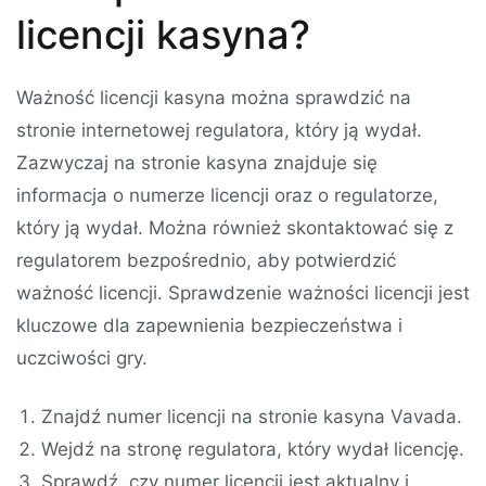
licencji kasyna?
Ważność licencji kasyna można sprawdzić na
stronie internetowej regulatora, który ją wydał.
Zazwyczaj na stronie kasyna znajduje się
informacja o numerze licencji oraz o regulatorze,
który ją wydał. Można również skontaktować się z
regulatorem bezpośrednio, aby potwierdzić
ważność licencji. Sprawdzenie ważności licencji jest
kluczowe dla zapewnienia bezpieczeństwa i
uczciwości gry.
Znajdź numer licencji na stronie kasyna Vavada.
Wejdź na stronę regulatora, który wydał licencję.
Sprawdź, czy numer licencji jest aktualny i