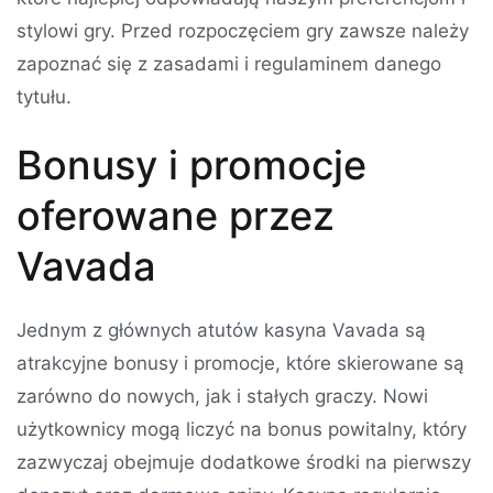
stylowi gry. Przed rozpoczęciem gry zawsze należy
zapoznać się z zasadami i regulaminem danego
tytułu.
Bonusy i promocje
oferowane przez
Vavada
Jednym z głównych atutów kasyna Vavada są
atrakcyjne bonusy i promocje, które skierowane są
zarówno do nowych, jak i stałych graczy. Nowi
użytkownicy mogą liczyć na bonus powitalny, który
zazwyczaj obejmuje dodatkowe środki na pierwszy