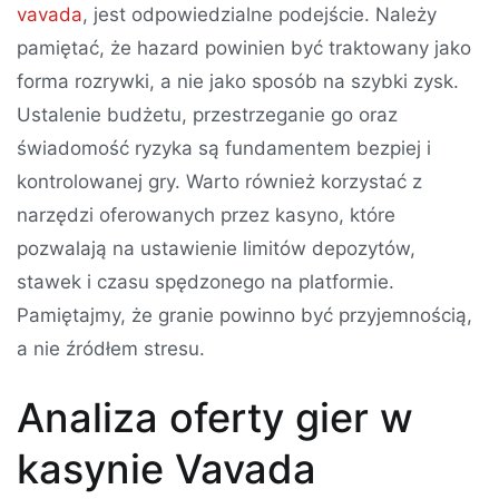
vavada
, jest odpowiedzialne podejście. Należy
pamiętać, że hazard powinien być traktowany jako
forma rozrywki, a nie jako sposób na szybki zysk.
Ustalenie budżetu, przestrzeganie go oraz
świadomość ryzyka są fundamentem bezpiej i
kontrolowanej gry. Warto również korzystać z
narzędzi oferowanych przez kasyno, które
pozwalają na ustawienie limitów depozytów,
stawek i czasu spędzonego na platformie.
Pamiętajmy, że granie powinno być przyjemnością,
a nie źródłem stresu.
Analiza oferty gier w
kasynie Vavada