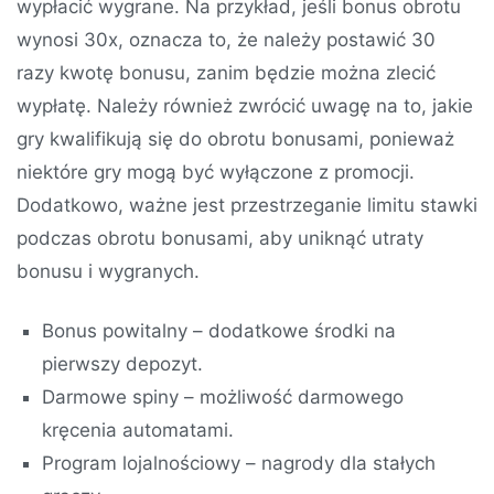
wypłacić wygrane. Na przykład, jeśli bonus obrotu
wynosi 30x, oznacza to, że należy postawić 30
razy kwotę bonusu, zanim będzie można zlecić
wypłatę. Należy również zwrócić uwagę na to, jakie
gry kwalifikują się do obrotu bonusami, ponieważ
niektóre gry mogą być wyłączone z promocji.
Dodatkowo, ważne jest przestrzeganie limitu stawki
podczas obrotu bonusami, aby uniknąć utraty
bonusu i wygranych.
Bonus powitalny – dodatkowe środki na
pierwszy depozyt.
Darmowe spiny – możliwość darmowego
kręcenia automatami.
Program lojalnościowy – nagrody dla stałych