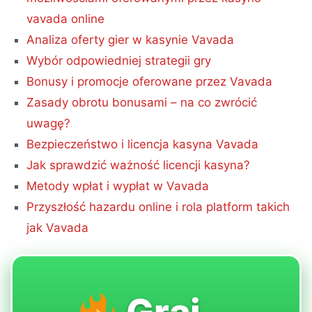
vavada online
Analiza oferty gier w kasynie Vavada
Wybór odpowiedniej strategii gry
Bonusy i promocje oferowane przez Vavada
Zasady obrotu bonusami – na co zwrócić
uwagę?
Bezpieczeństwo i licencja kasyna Vavada
Jak sprawdzić ważność licencji kasyna?
Metody wpłat i wypłat w Vavada
Przyszłość hazardu online i rola platform takich
jak Vavada