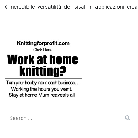
Post
Incredibile_versatilità_del_sisal_in_applicazioni_cr
navigation
Search
for: