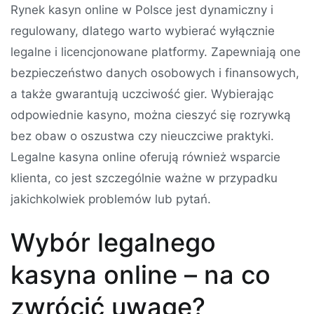
Rynek kasyn online w Polsce jest dynamiczny i
regulowany, dlatego warto wybierać wyłącznie
legalne i licencjonowane platformy. Zapewniają one
bezpieczeństwo danych osobowych i finansowych,
a także gwarantują uczciwość gier. Wybierając
odpowiednie kasyno, można cieszyć się rozrywką
bez obaw o oszustwa czy nieuczciwe praktyki.
Legalne kasyna online oferują również wsparcie
klienta, co jest szczególnie ważne w przypadku
jakichkolwiek problemów lub pytań.
Wybór legalnego
kasyna online – na co
zwrócić uwagę?