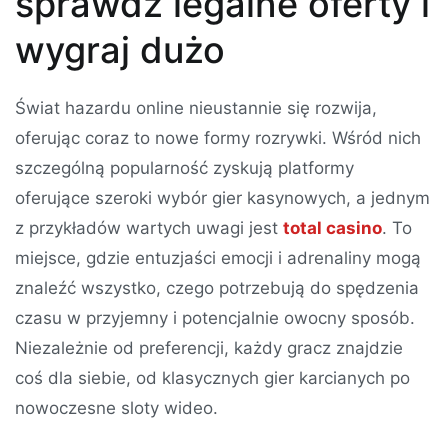
sprawdź legalne oferty i
wygraj dużo
Świat hazardu online nieustannie się rozwija,
oferując coraz to nowe formy rozrywki. Wśród nich
szczególną popularność zyskują platformy
oferujące szeroki wybór gier kasynowych, a jednym
z przykładów wartych uwagi jest
total casino
. To
miejsce, gdzie entuzjaści emocji i adrenaliny mogą
znaleźć wszystko, czego potrzebują do spędzenia
czasu w przyjemny i potencjalnie owocny sposób.
Niezależnie od preferencji, każdy gracz znajdzie
coś dla siebie, od klasycznych gier karcianych po
nowoczesne sloty wideo.