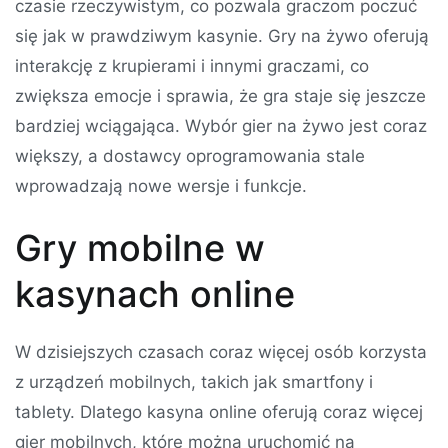
czasie rzeczywistym, co pozwala graczom poczuć
się jak w prawdziwym kasynie. Gry na żywo oferują
interakcję z krupierami i innymi graczami, co
zwiększa emocje i sprawia, że gra staje się jeszcze
bardziej wciągająca. Wybór gier na żywo jest coraz
większy, a dostawcy oprogramowania stale
wprowadzają nowe wersje i funkcje.
Gry mobilne w
kasynach online
W dzisiejszych czasach coraz więcej osób korzysta
z urządzeń mobilnych, takich jak smartfony i
tablety. Dlatego kasyna online oferują coraz więcej
gier mobilnych, które można uruchomić na