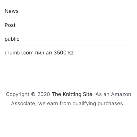
News
Post
public
rhumbl.com пин ап 3500 kz
Copyright © 2020
The Knitting Site
. As an Amazon
Associate, we earn from qualifying purchases.