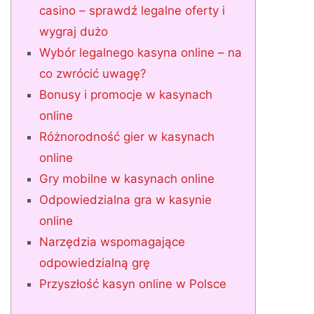
casino – sprawdź legalne oferty i
wygraj dużo
Wybór legalnego kasyna online – na
co zwrócić uwagę?
Bonusy i promocje w kasynach
online
Różnorodność gier w kasynach
online
Gry mobilne w kasynach online
Odpowiedzialna gra w kasynie
online
Narzędzia wspomagające
odpowiedzialną grę
Przyszłość kasyn online w Polsce