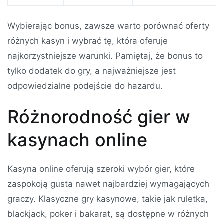
Wybierając bonus, zawsze warto porównać oferty
różnych kasyn i wybrać tę, która oferuje
najkorzystniejsze warunki. Pamiętaj, że bonus to
tylko dodatek do gry, a najważniejsze jest
odpowiedzialne podejście do hazardu.
Różnorodność gier w
kasynach online
Kasyna online oferują szeroki wybór gier, które
zaspokoją gusta nawet najbardziej wymagających
graczy. Klasyczne gry kasynowe, takie jak ruletka,
blackjack, poker i bakarat, są dostępne w różnych