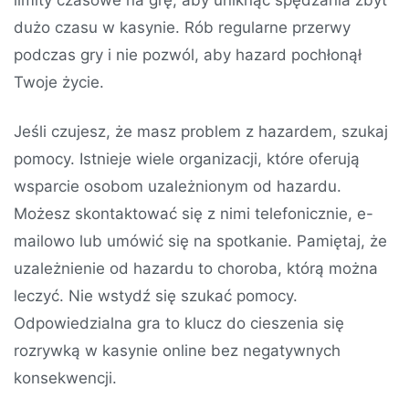
limity czasowe na grę, aby uniknąć spędzania zbyt
dużo czasu w kasynie. Rób regularne przerwy
podczas gry i nie pozwól, aby hazard pochłonął
Twoje życie.
Jeśli czujesz, że masz problem z hazardem, szukaj
pomocy. Istnieje wiele organizacji, które oferują
wsparcie osobom uzależnionym od hazardu.
Możesz skontaktować się z nimi telefonicznie, e-
mailowo lub umówić się na spotkanie. Pamiętaj, że
uzależnienie od hazardu to choroba, którą można
leczyć. Nie wstydź się szukać pomocy.
Odpowiedzialna gra to klucz do cieszenia się
rozrywką w kasynie online bez negatywnych
konsekwencji.