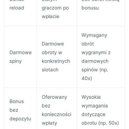
reload
graczom po
bonusu
wpłacie
Wymagany
Darmowe
obrót
Darmowe
obroty w
wygranymi z
spiny
konkretnych
darmowych
slotach
spinów (np.
40x)
Oferowany
Wysokie
Bonus
bez
wymagania
bez
konieczności
dotyczące
depozytu
wpłaty
obrotu (np. 50x)