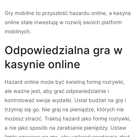
Gry mobilne to przyszłość hazardu online, a kasyna
online stale inwestują w rozwój swoich platform
mobilnych.
Odpowiedzialna gra w
kasynie online
Hazard online może być świetną formą rozrywki,
ale ważne jest, aby grać odpowiedzialnie i
kontrolować swoje wydatki. Ustal budżet na grę i
trzymaj się go. Nie graj na pieniądze, których nie
możesz stracić. Traktuj hazard jako formę rozrywki,
a nie jako sposób na zarabianie pieniędzy. Ustaw