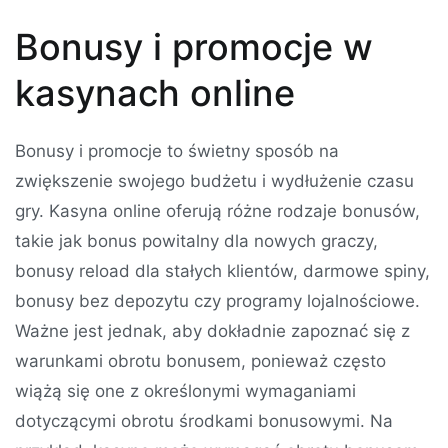
Bonusy i promocje w
kasynach online
Bonusy i promocje to świetny sposób na
zwiększenie swojego budżetu i wydłużenie czasu
gry. Kasyna online oferują różne rodzaje bonusów,
takie jak bonus powitalny dla nowych graczy,
bonusy reload dla stałych klientów, darmowe spiny,
bonusy bez depozytu czy programy lojalnościowe.
Ważne jest jednak, aby dokładnie zapoznać się z
warunkami obrotu bonusem, ponieważ często
wiążą się one z określonymi wymaganiami
dotyczącymi obrotu środkami bonusowymi. Na