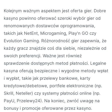
Kolejnym ważnym aspektem jest oferta gier. Dobre
kasyno powinno oferować szeroki wybór gier od
renomowanych dostawców oprogramowania,
takich jak NetEnt, Microgaming, Play'n GO czy
Evolution Gaming. Różnorodność gier zapewnia, że
każdy gracz znajdzie coś dla siebie, niezależnie od
swoich preferencji. Ważne jest również
sprawdzenie dostępnych metod płatności. Legalne
kasyna oferują bezpieczne i wygodne metody wpłat
i wypłat, takie jak przelewy bankowe, karty
kredytowe/debetowe, portfele elektroniczne (np.
Skrill, Neteller) czy systemy płatności online (np.
PayU, Przelewy24). Na koniec, zwróć uwagę na
bonusy i promocje oferowane przez kasyno.