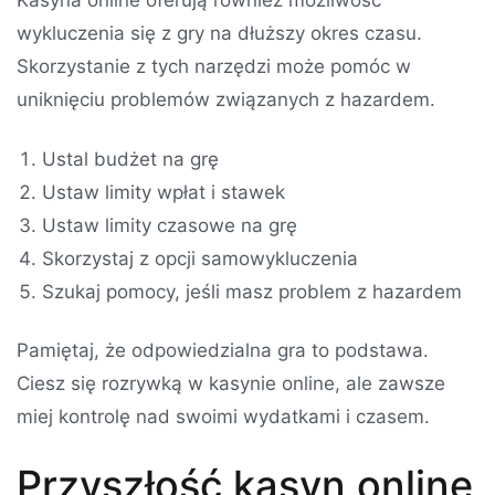
Kasyna online oferują również możliwość
wykluczenia się z gry na dłuższy okres czasu.
Skorzystanie z tych narzędzi może pomóc w
uniknięciu problemów związanych z hazardem.
Ustal budżet na grę
Ustaw limity wpłat i stawek
Ustaw limity czasowe na grę
Skorzystaj z opcji samowykluczenia
Szukaj pomocy, jeśli masz problem z hazardem
Pamiętaj, że odpowiedzialna gra to podstawa.
Ciesz się rozrywką w kasynie online, ale zawsze
miej kontrolę nad swoimi wydatkami i czasem.
Przyszłość kasyn online