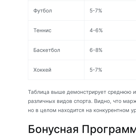
Футбол
5-7%
Теннис
4-6%
Баскетбол
6-8%
Хоккей
5-7%
Таблица выше демонстрирует среднюю и
различных видов спорта. Видно, что марж
но в целом находится на конкурентном у
Бонусная Программ