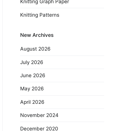
Knitting Graph Paper
Knitting Patterns
New Archives
August 2026
July 2026
June 2026
May 2026
April 2026
November 2024
December 2020