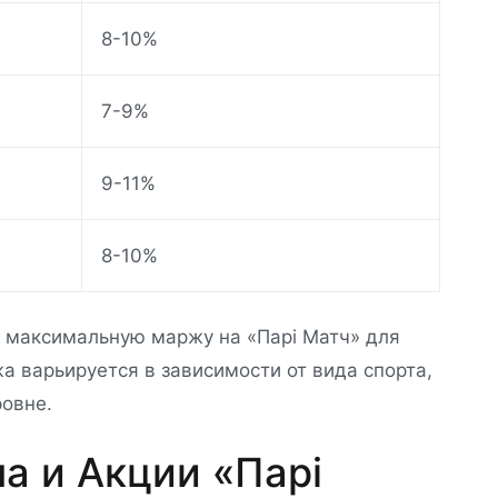
8-10%
7-9%
9-11%
8-10%
 максимальную маржу на «Парі Матч» для
а варьируется в зависимости от вида спорта,
ровне.
а и Акции «Парі