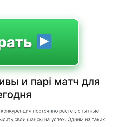
рать
вы и парі матч для
егодня
е конкуренция постоянно растёт, опытные
сить свои шансы на успех. Одним из таких