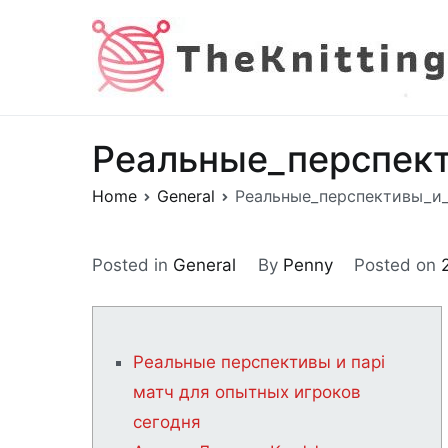
Skip
to
content
Реальные_перспек
Home
General
Реальные_перспективы_и_
Posted in
General
By
Penny
Posted on
Реальные перспективы и парі
матч для опытных игроков
сегодня