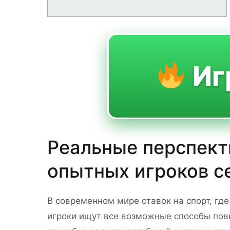
Иг
Реальные перспекти
опытных игроков с
В современном мире ставок на спорт, гд
игроки ищут все возможные способы повы