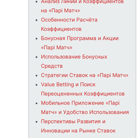
Анализ Линии и Коэффициентов
на «Парі Матч»
Особенности Расчёта
Коэффициентов
Бонусная Программа и Акции
«Парі Матч»
Использование Бонусных
Средств
Стратегии Ставок на «Парі Матч»
Value Betting и Поиск
Переоцененных Коэффициентов
Мобильное Приложение «Парі
Матч» и Удобство Использования
Перспективы Развития и
Инновации на Рынке Ставок