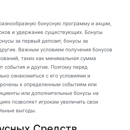
разнообразную бонусную программу и акции,
оков и удержание существующих. Бонусы
онусы за первый депозит, бонусы за
 другие. Важным условием получения бонусов
ований, таких как минимальная сумма
нт события и другие. Поэтому перед
ьно ознакомиться с его условиями и
урочены к определенным событиям или
ициенты или дополнительные бонусы на
циях позволяет игрокам увеличить свои
льные выгоды.
усных Средств