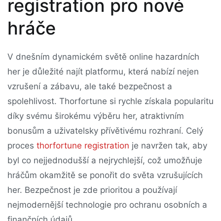
registration pro nové
hráče
V dnešním dynamickém světě online hazardních
her je důležité najít platformu, která nabízí nejen
vzrušení a zábavu, ale také bezpečnost a
spolehlivost. Thorfortune si rychle získala popularitu
díky svému širokému výběru her, atraktivním
bonusům a uživatelsky přívětivému rozhraní. Celý
proces
thorfortune registration
je navržen tak, aby
byl co nejjednodušší a nejrychlejší, což umožňuje
hráčům okamžitě se ponořit do světa vzrušujících
her. Bezpečnost je zde prioritou a používají
nejmodernější technologie pro ochranu osobních a
finančních údajů.