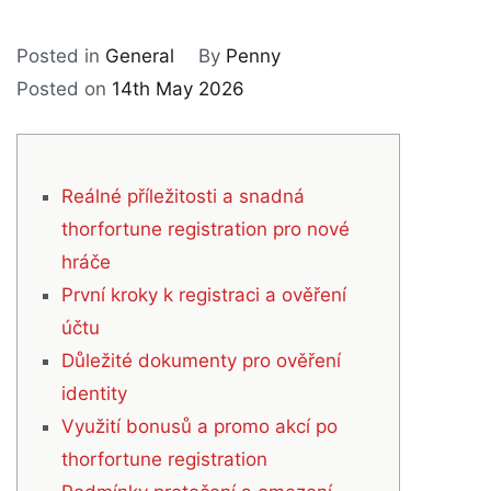
Posted in
General
By
Penny
Posted on
14th May 2026
Reálné příležitosti a snadná
thorfortune registration pro nové
hráče
První kroky k registraci a ověření
účtu
Důležité dokumenty pro ověření
identity
Využití bonusů a promo akcí po
thorfortune registration