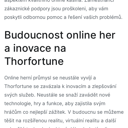
aspektem kvalitního online kasina. Zaměstnanci
zákaznické podpory jsou proškoleni, aby vám
poskytli odbornou pomoc a řešení vašich problémů.
Budoucnost online her
a inovace na
Thorfortune
Online herní průmysl se neustále vyvíjí a
Thorfortune se zavázala k inovacím a zlepšování
svých služeb. Neustále se snaží zavádět nové
technologie, hry a funkce, aby zajistila svým
hráčům co nejlepší zážitek. V budoucnu se můžeme
těšit na rozšířenou realitu, virtuální realitu a další