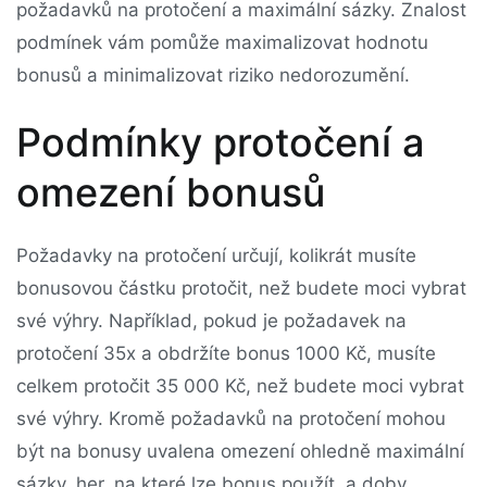
požadavků na protočení a maximální sázky. Znalost
podmínek vám pomůže maximalizovat hodnotu
bonusů a minimalizovat riziko nedorozumění.
Podmínky protočení a
omezení bonusů
Požadavky na protočení určují, kolikrát musíte
bonusovou částku protočit, než budete moci vybrat
své výhry. Například, pokud je požadavek na
protočení 35x a obdržíte bonus 1000 Kč, musíte
celkem protočit 35 000 Kč, než budete moci vybrat
své výhry. Kromě požadavků na protočení mohou
být na bonusy uvalena omezení ohledně maximální
sázky, her, na které lze bonus použít, a doby