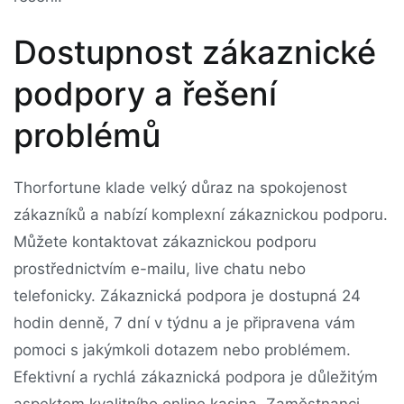
Dostupnost zákaznické
podpory a řešení
problémů
Thorfortune klade velký důraz na spokojenost
zákazníků a nabízí komplexní zákaznickou podporu.
Můžete kontaktovat zákaznickou podporu
prostřednictvím e-mailu, live chatu nebo
telefonicky. Zákaznická podpora je dostupná 24
hodin denně, 7 dní v týdnu a je připravena vám
pomoci s jakýmkoli dotazem nebo problémem.
Efektivní a rychlá zákaznická podpora je důležitým