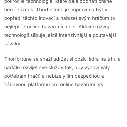
pokročilé technologie, které dále obohatí online
herní zážitek. Thorfortune je připravena být v
popředí těchto inovací a nabízet svým hráčům to
nejlepší z online hazardních her. Aktivní rozvoj
technologií slibuje ještě intenzivnější a poutavější
zážitky.
Thorfortune se snaží udržet si pozici lídra na trhu a
nadále rozvíjet své služby tak, aby vyhovovaly
potřebám hráčů a nabízely jim bezpečnou a
zábavnou platformu pro online hazardní hry.