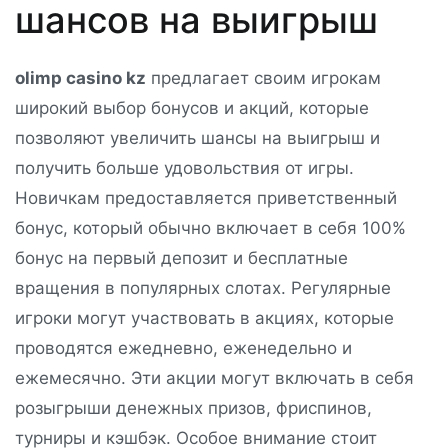
шансов на выигрыш
olimp casino kz
предлагает своим игрокам
широкий выбор бонусов и акций, которые
позволяют увеличить шансы на выигрыш и
получить больше удовольствия от игры.
Новичкам предоставляется приветственный
бонус, который обычно включает в себя 100%
бонус на первый депозит и бесплатные
вращения в популярных слотах. Регулярные
игроки могут участвовать в акциях, которые
проводятся ежедневно, еженедельно и
ежемесячно. Эти акции могут включать в себя
розыгрыши денежных призов, фриспинов,
турниры и кэшбэк. Особое внимание стоит