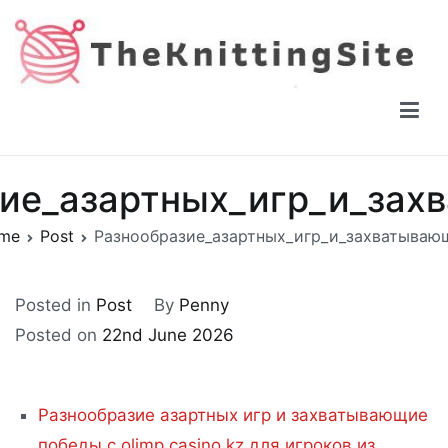
Skip
to
content
The Knitting Site
How to knit, free videos, free patterns
зие_азартных_игр_и_зах
me
Post
Разнообразие_азартных_игр_и_захватываю
Posted in
Post
By
Penny
Posted on
22nd June 2026
Разнообразие азартных игр и захватывающие
победы с olimp casino kz для игроков из