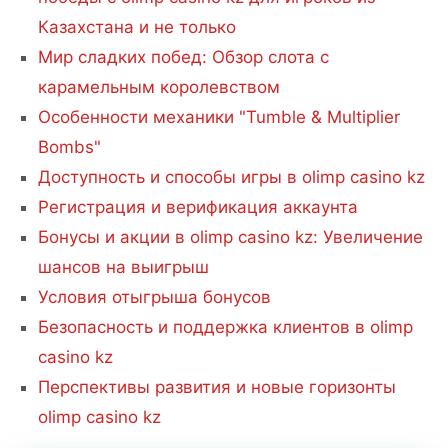
Казахстана и не только
Мир сладких побед: Обзор слота с
карамельным королевством
Особенности механики "Tumble & Multiplier
Bombs"
Доступность и способы игры в olimp casino kz
Регистрация и верификация аккаунта
Бонусы и акции в olimp casino kz: Увеличение
шансов на выигрыш
Условия отыгрыша бонусов
Безопасность и поддержка клиентов в olimp
casino kz
Перспективы развития и новые горизонты
olimp casino kz