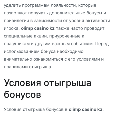
уделить программам лояльности, которые
позволяют получать дополнительные бонусы и
привилегии в зависимости от уровня активности
игрока.
olimp casino kz
также часто проводит
специальные акции, приуроченные к
праздникам и другим важным событиям. Перед
использованием бонуса необходимо
внимательно ознакомиться с его условиями и
правилами отыгрыша.
Условия отыгрыша
бонусов
Условия отыгрыша бонусов в
olimp casino kz
,