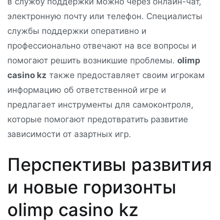
в службу поддержки можно через онлайн-чат,
электронную почту или телефон. Специалисты
службы поддержки оперативно и
профессионально отвечают на все вопросы и
помогают решить возникшие проблемы.
olimp
casino kz
также предоставляет своим игрокам
информацию об ответственной игре и
предлагает инструменты для самоконтроля,
которые помогают предотвратить развитие
зависимости от азартных игр.
Перспективы развития
и новые горизонты
olimp casino kz