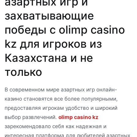
азартных игр и
захватывающие
победы с olimp casino
kz для игроков из
Казахстана и не
только
В современном мире азартных игр онлайн-
казино становятся все более популярными,
предоставляя игрокам удобство и широкий
выбор развлечений.
olimp casino kz
зарекомендовало себя как надежная и
интересная платформа для любителей азартных