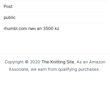
Post
public
rhumbl.com пин ап 3500 kz
Copyright © 2020
The Knitting Site
. As an Amazon
Associate, we earn from qualifying purchases.