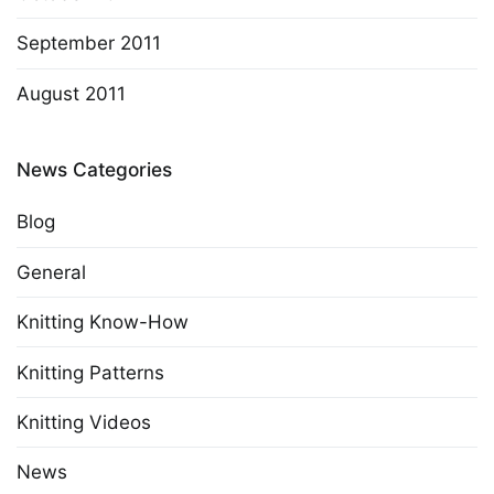
September 2011
August 2011
News Categories
Blog
General
Knitting Know-How
Knitting Patterns
Knitting Videos
News