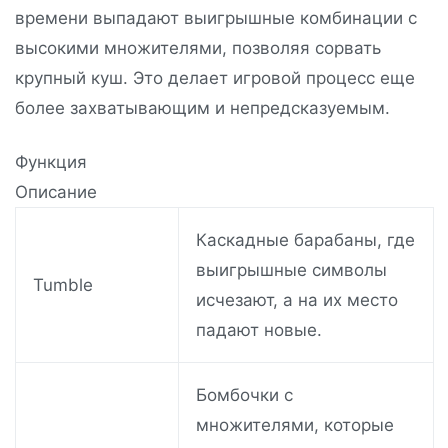
времени выпадают выигрышные комбинации с
высокими множителями, позволяя сорвать
крупный куш. Это делает игровой процесс еще
более захватывающим и непредсказуемым.
Функция
Описание
Каскадные барабаны, где
выигрышные символы
Tumble
исчезают, а на их место
падают новые.
Бомбочки с
множителями, которые