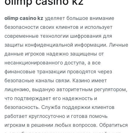
olimp casino kz
olimp casino kz
уделяет большое внимание
безопасности своих клиентов и использует
современные технологии шифрования для
защиты конфиденциальной информации. Личные
данные игроков надежно защищены от
несанкционированного доступа, а все
финансовые транзакции проводятся через
безопасные каналы связи. Казино имеет
лицензию, выданую авторитетным регулятором,
что подтверждает его надежность и
безопасность. Служба поддержки клиентов
работает круглосуточно и готова помочь
игрокам в решении любых вопросов. Обратиться