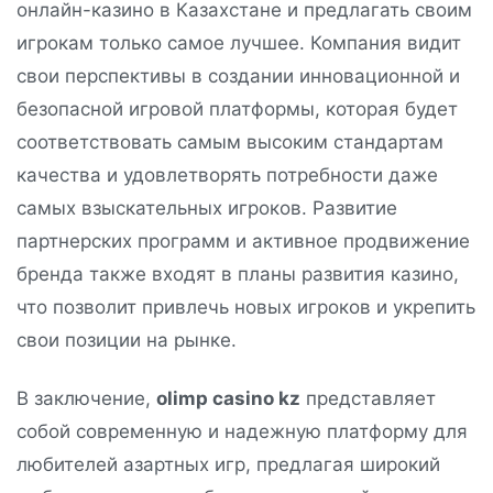
онлайн-казино в Казахстане и предлагать своим
игрокам только самое лучшее. Компания видит
свои перспективы в создании инновационной и
безопасной игровой платформы, которая будет
соответствовать самым высоким стандартам
качества и удовлетворять потребности даже
самых взыскательных игроков. Развитие
партнерских программ и активное продвижение
бренда также входят в планы развития казино,
что позволит привлечь новых игроков и укрепить
свои позиции на рынке.
В заключение,
olimp casino kz
представляет
собой современную и надежную платформу для
любителей азартных игр, предлагая широкий