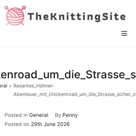
Skip
to
content
The Knitting Site
How to knit, free videos, free patterns
kenroad_um_die_Strasse_s
ral
Rasantes_Hühner-
Abenteuer_mit_chickenroad_um_die_Strasse_sicher_
Posted in
General
By
Penny
Posted on
29th June 2026