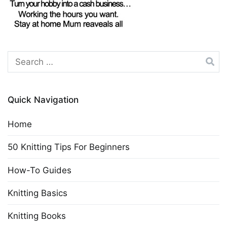
Search
for:
Quick Navigation
Home
50 Knitting Tips For Beginners
How-To Guides
Knitting Basics
Knitting Books