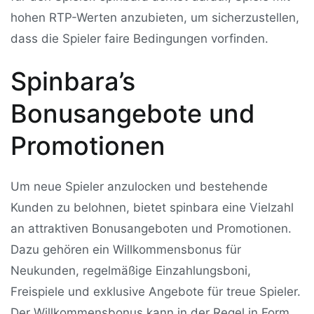
hohen RTP-Werten anzubieten, um sicherzustellen,
dass die Spieler faire Bedingungen vorfinden.
Spinbara’s
Bonusangebote und
Promotionen
Um neue Spieler anzulocken und bestehende
Kunden zu belohnen, bietet spinbara eine Vielzahl
an attraktiven Bonusangeboten und Promotionen.
Dazu gehören ein Willkommensbonus für
Neukunden, regelmäßige Einzahlungsboni,
Freispiele und exklusive Angebote für treue Spieler.
Der Willkommensbonus kann in der Regel in Form