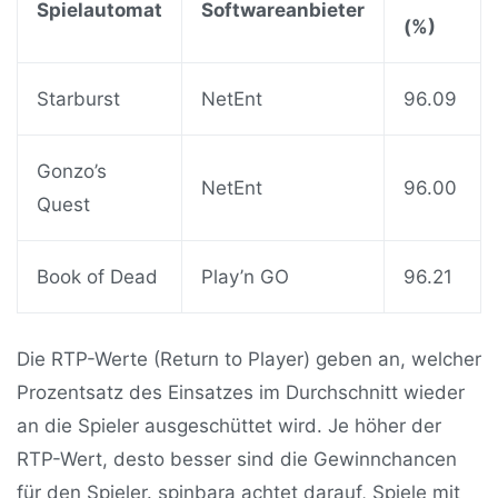
Spielautomat
Softwareanbieter
(%)
Starburst
NetEnt
96.09
Gonzo’s
NetEnt
96.00
Quest
Book of Dead
Play’n GO
96.21
Die RTP-Werte (Return to Player) geben an, welcher
Prozentsatz des Einsatzes im Durchschnitt wieder
an die Spieler ausgeschüttet wird. Je höher der
RTP-Wert, desto besser sind die Gewinnchancen
für den Spieler. spinbara achtet darauf, Spiele mit