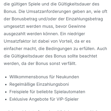
die gültigen Spiele und die Gültigkeitsdauer des
Bonus. Die Umsatzanforderungen geben an, wie oft
der Bonusbetrag und/oder der Einzahlungsbetrag
umgesetzt werden muss, bevor Gewinne
ausgezahlt werden können. Ein niedriger
Umsatzfaktor ist dabei von Vorteil, da er es
einfacher macht, die Bedingungen zu erfüllen. Auch
die Gültigkeitsdauer des Bonus sollte beachtet
werden, da der Bonus sonst verfällt.
Willkommensbonus für Neukunden
Regelmäßige Einzahlungsboni
Freispiele für beliebte Spielautomaten
Exklusive Angebote für VIP-Spieler