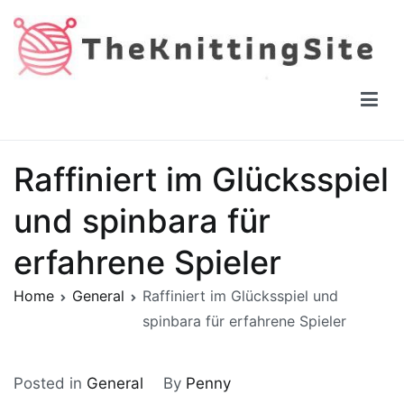
Skip
to
content
The Knitting Site
How to knit, free videos, free patterns
Raffiniert im Glücksspiel
und spinbara für
erfahrene Spieler
Home
General
Raffiniert im Glücksspiel und
spinbara für erfahrene Spieler
Posted in
General
By
Penny