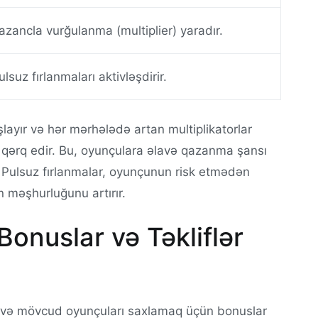
azancla vurğulanma (multiplier) yaradır.
lsuz fırlanmaları aktivləşdirir.
şlayır və hər mərhələdə artan multiplikatorlar
 qərq edir. Bu, oyunçulara əlavə qazanma şansı
. Pulsuz fırlanmalar, oyunçunun risk etmədən
 məşhurluğunu artırır.
onuslar və Təkliflər
ək və mövcud oyunçuları saxlamaq üçün bonuslar