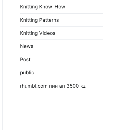
Knitting Know-How
Knitting Patterns
Knitting Videos
News
Post
public
rhumbl.com пин ап 3500 kz