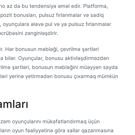
sino az da bu tendensiyə əməl edir. Platforma,
ozit bonusları, pulsuz fırlanmalar və sadiq
 oyunçulara əlavə pul və ya pulsuz fırlanmalar
crübəsini zənginləşdirir.
ir. Hər bonusun məbləği, çevrilmə şərtləri
la bilər. Oyunçular, bonusu aktivləşdirməzdən
evrilmə şərtləri, bonusun məbləğini müəyyən sayda
rtləri yerinə yetirmədən bonusu çıxarmaq mümkün
amları
təzəm oyunçularını mükafatlandırmaq üçün
arın oyun fəaliyyətinə görə xallar qazanmasına