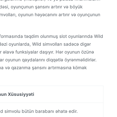
fadəsi, oyunçunun şansını artırır və böyük
mvolları, oyunun həyəcanını artırır və oyunçunun
tformasında təqdim olunmuş slot oyunlarında Wild
Bəzi oyunlarda, Wild simvolları sadəcə digər
ar əlavə funksiyalar daşıyır. Hər oyunun özünə
r oyunun qaydalarını diqqətlə öyrənməlidirlər.
sına və qazanma şansını artırmasına kömək
nun Xüsusiyyəti
d simvolu bütün barabanı əhatə edir.