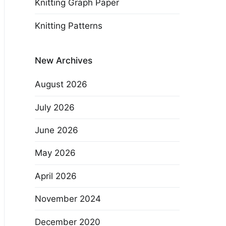
Knitting Graph Paper
Knitting Patterns
New Archives
August 2026
July 2026
June 2026
May 2026
April 2026
November 2024
December 2020