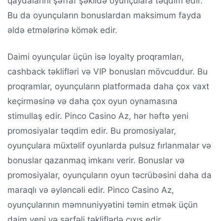
qaydalarını şəffaf şəkildə oyunçulara təqdim edir.
Bu da oyunçuların bonuslardan maksimum fayda
əldə etmələrinə kömək edir.
Daimi oyunçular üçün isə loyalty proqramları,
cashback təklifləri və VIP bonusları mövcuddur. Bu
proqramlar, oyunçuların platformada daha çox vaxt
keçirməsinə və daha çox oyun oynamasına
stimullaş edir. Pinco Casino Az, hər həftə yeni
promosiyalar təqdim edir. Bu promosiyalar,
oyunçulara müxtəlif oyunlarda pulsuz fırlanmalar və
bonuslar qazanmaq imkanı verir. Bonuslar və
promosiyalar, oyunçuların oyun təcrübəsini daha da
maraqlı və əyləncəli edir. Pinco Casino Az,
oyunçularının məmnuniyyətini təmin etmək üçün
daim yeni və sərfəli təkliflərlə çıxış edir.