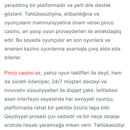
yaradılmış bir platformadır və yerli dilə dəstək
göstərir. Təhlükəsizliyinə, etibarlılığına və
oyunçuların məmnuniyyətinə önəm verən pinco
casino, ən yaxşı oyun provayderləri ilə əməkdaşlıq
edir. Bu sayədə oyunçular ən son oyunlara və
ənənəvi kazino oyunlarına asanlıqla çıxış əldə edə
bilərlər.
Pinco casino az
, yalnız oyun təklifləri ilə deyil, həm
də sürətli ödənişlər, 24/7 müştəri dəstəyi və
innovativ xüsusiyyətləri ilə diqqət çəkir. İstifadəsi
asan interfeysi sayəsində hər səviyyəli oyunçu,
platformada rahat bir şəkildə özünü tapa bilir.
Qeydiyyat prosesi çox sadədir və bir neçə dəqiqə
ərzində hesab yaratmağa imkan verir. Təhlükəsizliyi