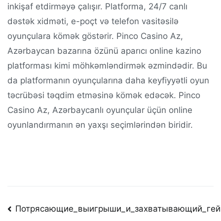
inkişaf etdirməyə çalışır. Platforma, 24/7 canlı
dəstək xidməti, e-poçt və telefon vasitəsilə
oyunçulara kömək göstərir. Pinco Casino Az,
Azərbaycan bazarına özünü aparıcı online kazino
platforması kimi möhkəmləndirmək əzmindədir. Bu
da platformanın oyunçularına daha keyfiyyətli oyun
təcrübəsi təqdim etməsinə kömək edəcək. Pinco
Casino Az, Azərbaycanlı oyunçular üçün online
oyunlandırmanın ən yaxşı seçimlərindən biridir.
Post
Потрясающие_выигрыши_и_захватывающий_ге