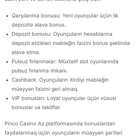
Qarşılanma bonusu: Yeni oyunçular üçün ilk
depozitə əlavə bonus.
Depozit bonusu: Oyunçuların hesablarına
depozit etdikləri məbləğin faizini bonus şəklində
əlavə etmə.
Pulsuz fırlanmalar: Müxtəlif slot oyunlarında
pulsuz fırlanma imkanı.
Cashback: Oyunçuların itirdiyi məbləğin
müəyyən faizini geri almaq.
VIP bonusları: Loyal oyunçular üçün xüsusi
bonuslar və təkliflər.
Pinco Casino Az platformasında bonuslardan
faydalanmaq üçün oyunçuların müəyyən şərtləri