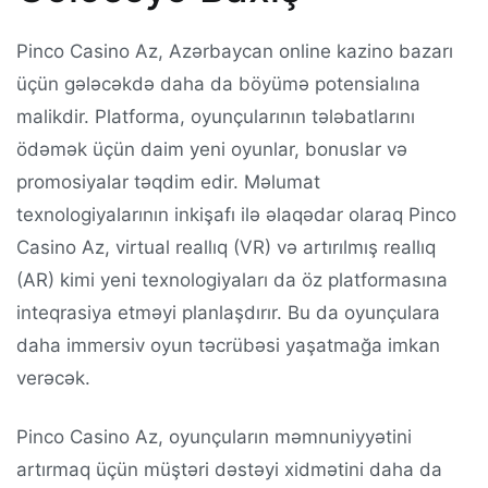
Pinco Casino Az, Azərbaycan online kazino bazarı
üçün gələcəkdə daha da böyümə potensialına
malikdir. Platforma, oyunçularının tələbatlarını
ödəmək üçün daim yeni oyunlar, bonuslar və
promosiyalar təqdim edir. Məlumat
texnologiyalarının inkişafı ilə əlaqədar olaraq Pinco
Casino Az, virtual reallıq (VR) və artırılmış reallıq
(AR) kimi yeni texnologiyaları da öz platformasına
inteqrasiya etməyi planlaşdırır. Bu da oyunçulara
daha immersiv oyun təcrübəsi yaşatmağa imkan
verəcək.
Pinco Casino Az, oyunçuların məmnuniyyətini
artırmaq üçün müştəri dəstəyi xidmətini daha da