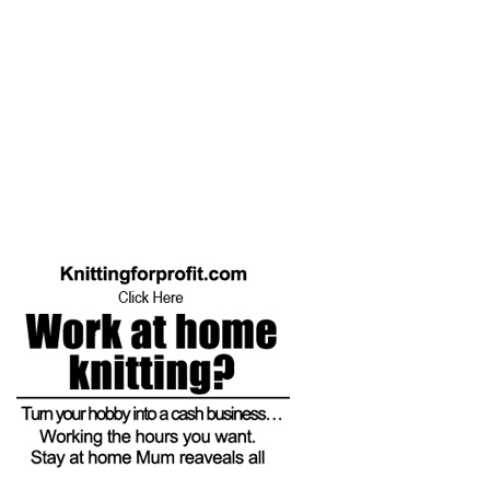
navigation