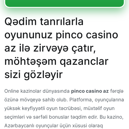
Qədim tanrılarla
oyununuz pinco casino
az ilə zirvəyə çatır,
möhtəşəm qazanclar
sizi gözləyir
Online kazinolar dünyasında
pinco casino az
fərqlə
özünə mövqeyə sahib olub. Platforma, oyunçularına
yüksək keyfiyyətli oyun təcrübəsi, müxtəlif oyun
seçimləri və sərfəli bonuslar təqdim edir. Bu kazino,
Azərbaycanlı oyunçular üçün xüsusi olaraq