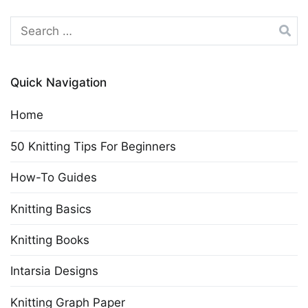
Search
for:
Quick Navigation
Home
50 Knitting Tips For Beginners
How-To Guides
Knitting Basics
Knitting Books
Intarsia Designs
Knitting Graph Paper