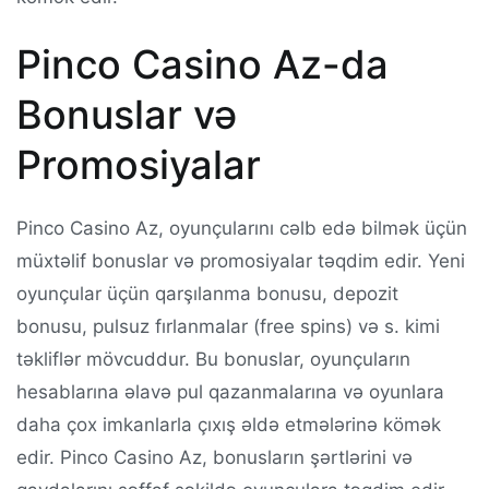
Pinco Casino Az-da
Bonuslar və
Promosiyalar
Pinco Casino Az, oyunçularını cəlb edə bilmək üçün
müxtəlif bonuslar və promosiyalar təqdim edir. Yeni
oyunçular üçün qarşılanma bonusu, depozit
bonusu, pulsuz fırlanmalar (free spins) və s. kimi
təkliflər mövcuddur. Bu bonuslar, oyunçuların
hesablarına əlavə pul qazanmalarına və oyunlara
daha çox imkanlarla çıxış əldə etmələrinə kömək
edir. Pinco Casino Az, bonusların şərtlərini və