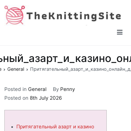
Skip
to
content
The Knitting Site
How to knit, free videos, free patterns
ьный_азарт_и_казино_он
e
General
Притягательный_азарт_и_казино_онлайн_д
Posted in
General
By
Penny
Posted on
8th July 2026
Притягательный азарт и казино