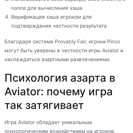
nonce для вычисления хэша
Верификация хэша игроком для
подтверждения честности результата
Благодаря системе Provably Fair, игроки Pinco
могут быть уверены в честности игры Aviator и
наслаждаться азартными развлечениями.
Психология азарта в
Aviator: почему игра
так затягивает
Игра Aviator обладает уникальным
психологическим воздействием на игроков.