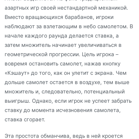
азартных игр своей нестандартной механикой.
Вместо вращающихся барабанов, игроки
наблюдают за взлетающим в небо самолетом. В
начале каждого раунда делается ставка, а
затем множитель начинает увеличиваться в
геометрической прогрессии. Цель игрока –
вовремя остановить самолет, нажав кнопку
«Кэшаут» до того, как он улетит с экрана. Чем
дольше самолет остается в воздухе, тем выше
множитель и, следовательно, потенциальный
выигрыш. Однако, если игрок не успеет забрать
ставку до момента исчезновения самолета,
ставка сгорает.
Эта простота обманчива, ведь в ней кроется