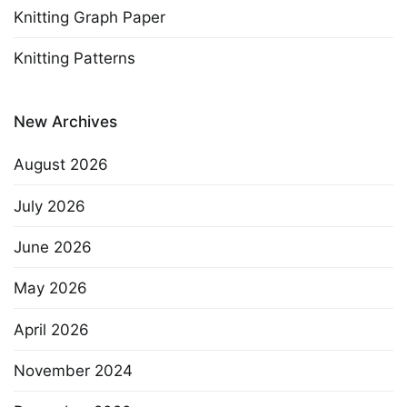
Knitting Graph Paper
Knitting Patterns
New Archives
August 2026
July 2026
June 2026
May 2026
April 2026
November 2024