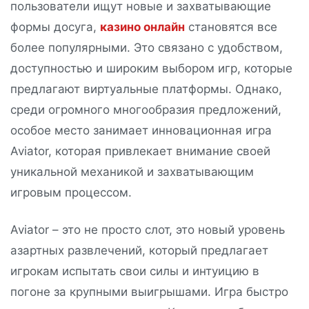
пользователи ищут новые и захватывающие
формы досуга,
казино онлайн
становятся все
более популярными. Это связано с удобством,
доступностью и широким выбором игр, которые
предлагают виртуальные платформы. Однако,
среди огромного многообразия предложений,
особое место занимает инновационная игра
Aviator, которая привлекает внимание своей
уникальной механикой и захватывающим
игровым процессом.
Aviator – это не просто слот, это новый уровень
азартных развлечений, который предлагает
игрокам испытать свои силы и интуицию в
погоне за крупными выигрышами. Игра быстро