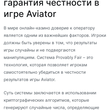
гарантия честности в
игре Aviator
В мире онлайн-казино доверие к оператору
является одним из важнейших факторов. Игроки
должны быть уверены в том, что результаты
игры случайны и не подвергаются
манипуляциям. Система Provably Fair – это
технология, которая позволяет игрокам
самостоятельно убедиться в честности
результатов игры Aviator.
Суть системы заключается в использовании
криптографических алгоритмов, которые
генерируют случайные числа, определяющие