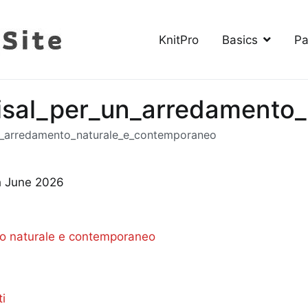
KnitPro
Basics
Pa
The Knitting Site
How to knit, free videos, free patterns
_sisal_per_un_arredament
_un_arredamento_naturale_e_contemporaneo
h June 2026
nto naturale e contemporaneo
ti