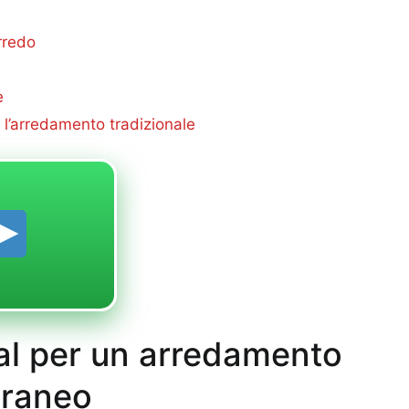
arredo
e
re l’arredamento tradizionale
isal per un arredamento
oraneo