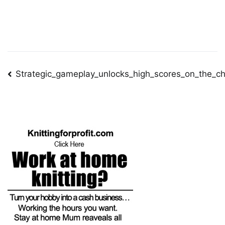
Post
Strategic_gameplay_unlocks_high_scores_on_the_c
navigation