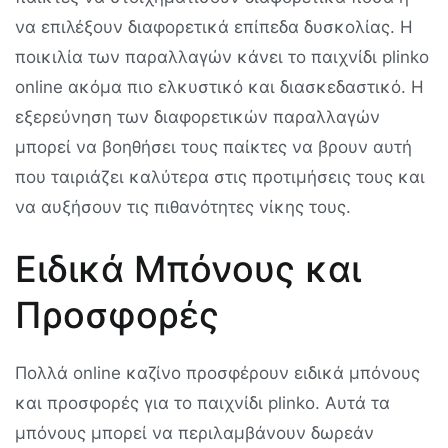
να επιλέξουν διαφορετικά επίπεδα δυσκολίας. Η
ποικιλία των παραλλαγών κάνει το παιχνίδι plinko
online ακόμα πιο ελκυστικό και διασκεδαστικό. Η
εξερεύνηση των διαφορετικών παραλλαγών
μπορεί να βοηθήσει τους παίκτες να βρουν αυτή
που ταιριάζει καλύτερα στις προτιμήσεις τους και
να αυξήσουν τις πιθανότητες νίκης τους.
Ειδικά Μπόνους και
Προσφορές
Πολλά online καζίνο προσφέρουν ειδικά μπόνους
και προσφορές για το παιχνίδι plinko. Αυτά τα
μπόνους μπορεί να περιλαμβάνουν δωρεάν