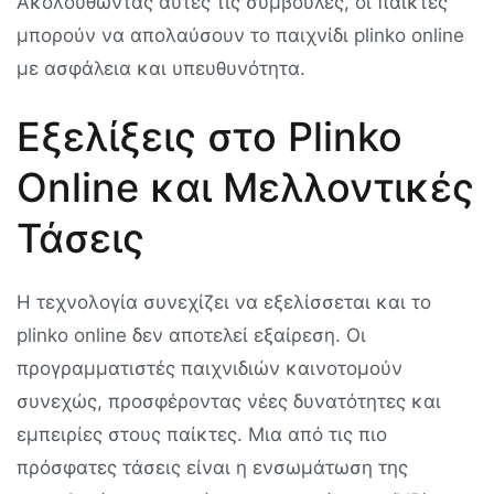
Ακολουθώντας αυτές τις συμβουλές, οι παίκτες
μπορούν να απολαύσουν το παιχνίδι plinko online
με ασφάλεια και υπευθυνότητα.
Εξελίξεις στο Plinko
Online και Μελλοντικές
Τάσεις
Η τεχνολογία συνεχίζει να εξελίσσεται και το
plinko online δεν αποτελεί εξαίρεση. Οι
προγραμματιστές παιχνιδιών καινοτομούν
συνεχώς, προσφέροντας νέες δυνατότητες και
εμπειρίες στους παίκτες. Μια από τις πιο
πρόσφατες τάσεις είναι η ενσωμάτωση της