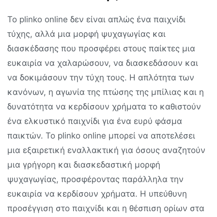
Το plinko online δεν είναι απλώς ένα παιχνίδι
τύχης, αλλά μια μορφή ψυχαγωγίας και
διασκέδασης που προσφέρει στους παίκτες μια
ευκαιρία να χαλαρώσουν, να διασκεδάσουν και
να δοκιμάσουν την τύχη τους. Η απλότητα των
κανόνων, η αγωνία της πτώσης της μπίλιας και η
δυνατότητα να κερδίσουν χρήματα το καθιστούν
ένα ελκυστικό παιχνίδι για ένα ευρύ φάσμα
παικτών. Το plinko online μπορεί να αποτελέσει
μια εξαιρετική εναλλακτική για όσους αναζητούν
μια γρήγορη και διασκεδαστική μορφή
ψυχαγωγίας, προσφέροντας παράλληλα την
ευκαιρία να κερδίσουν χρήματα. Η υπεύθυνη
προσέγγιση στο παιχνίδι και η θέσπιση ορίων στα