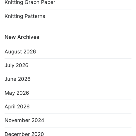
Knitting Graph Paper
Knitting Patterns
New Archives
August 2026
July 2026
June 2026
May 2026
April 2026
November 2024
December 2020