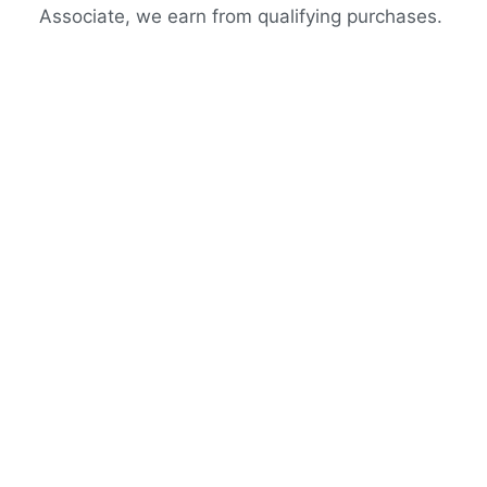
Associate, we earn from qualifying purchases.