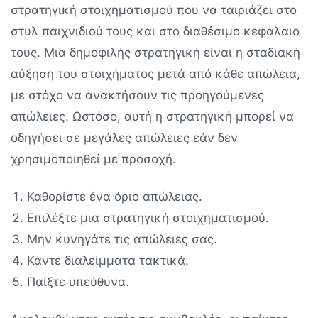
στρατηγική στοιχηματισμού που να ταιριάζει στο
στυλ παιχνιδιού τους και στο διαθέσιμο κεφάλαιο
τους. Μια δημοφιλής στρατηγική είναι η σταδιακή
αύξηση του στοιχήματος μετά από κάθε απώλεια,
με στόχο να ανακτήσουν τις προηγούμενες
απώλειες. Ωστόσο, αυτή η στρατηγική μπορεί να
οδηγήσει σε μεγάλες απώλειες εάν δεν
χρησιμοποιηθεί με προσοχή.
Καθορίστε ένα όριο απώλειας.
Επιλέξτε μια στρατηγική στοιχηματισμού.
Μην κυνηγάτε τις απώλειες σας.
Κάντε διαλείμματα τακτικά.
Παίξτε υπεύθυνα.