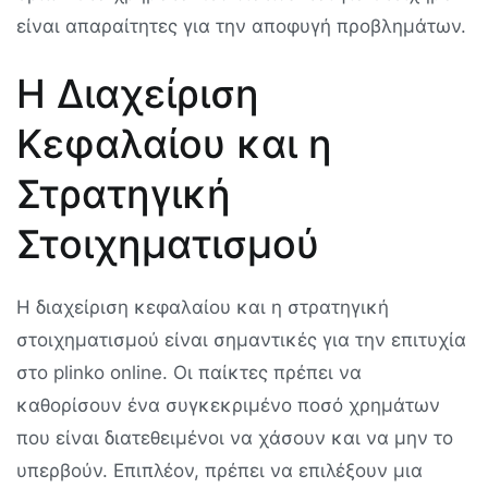
είναι απαραίτητες για την αποφυγή προβλημάτων.
Η Διαχείριση
Κεφαλαίου και η
Στρατηγική
Στοιχηματισμού
Η διαχείριση κεφαλαίου και η στρατηγική
στοιχηματισμού είναι σημαντικές για την επιτυχία
στο plinko online. Οι παίκτες πρέπει να
καθορίσουν ένα συγκεκριμένο ποσό χρημάτων
που είναι διατεθειμένοι να χάσουν και να μην το
υπερβούν. Επιπλέον, πρέπει να επιλέξουν μια