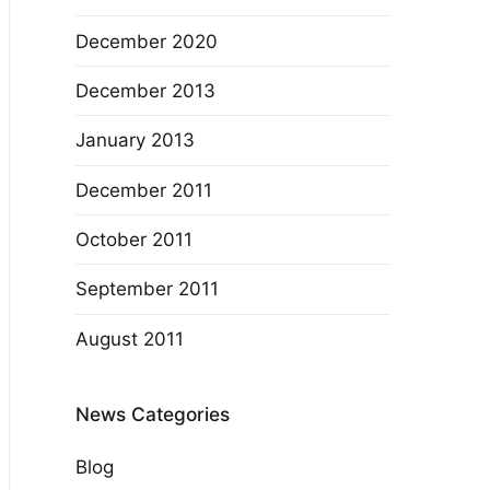
December 2020
December 2013
January 2013
December 2011
October 2011
September 2011
August 2011
News Categories
Blog