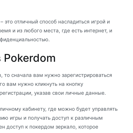
– это отличный способ насладиться игрой и
емя и из любого места, где есть интернет, и
нфиденциальностью.
в Pokerdom
m, то сначала вам нужно зарегистрироваться
го вам нужно кликнуть на кнопку
 регистрации, указав свои личные данные.
 личному кабинету, где можно будет управлять
ию игры и получать доступ к различным
ен доступ к покердом зеркало, которое