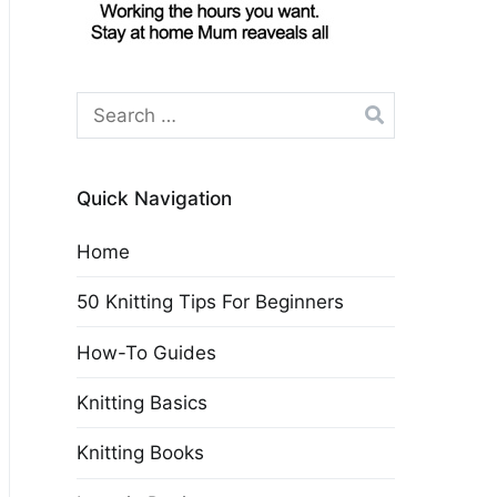
Search
for:
Quick Navigation
Home
50 Knitting Tips For Beginners
How-To Guides
Knitting Basics
Knitting Books