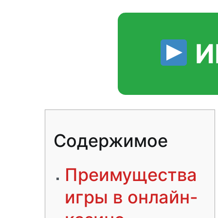
И
Содержимое
Преимущества
игры в онлайн-