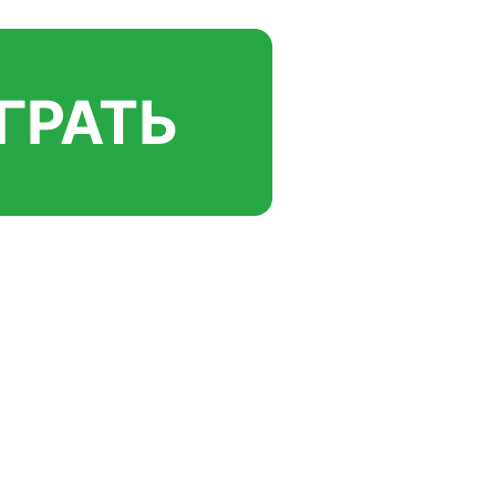
ГРАТЬ