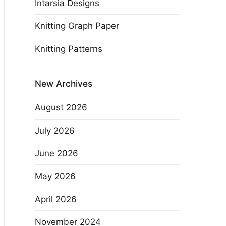
Intarsia Designs
Knitting Graph Paper
Knitting Patterns
New Archives
August 2026
July 2026
June 2026
May 2026
April 2026
November 2024