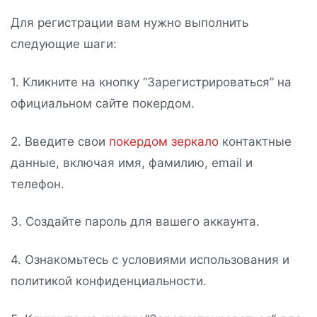
Для регистрации вам нужно выполнить
следующие шаги:
1. Кликните на кнопку “Зарегистрироваться” на
официальном сайте покердом.
2. Введите свои
покердом зеркало
контактные
данные, включая имя, фамилию, email и
телефон.
3. Создайте пароль для вашего аккаунта.
4. Ознакомьтесь с условиями использования и
политикой конфиденциальности.