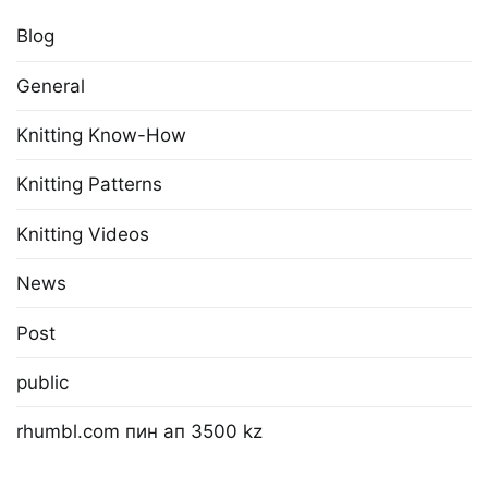
Blog
General
Knitting Know-How
Knitting Patterns
Knitting Videos
News
Post
public
rhumbl.com пин ап 3500 kz