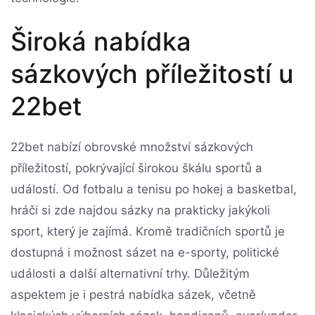
Široká nabídka
sázkových příležitostí u
22bet
22bet nabízí obrovské množství sázkových
příležitostí, pokrývající širokou škálu sportů a
událostí. Od fotbalu a tenisu po hokej a basketbal,
hráči si zde najdou sázky na prakticky jakýkoli
sport, který je zajímá. Kromě tradičních sportů je
dostupná i možnost sázet na e-sporty, politické
události a další alternativní trhy. Důležitým
aspektem je i pestrá nabídka sázek, včetně