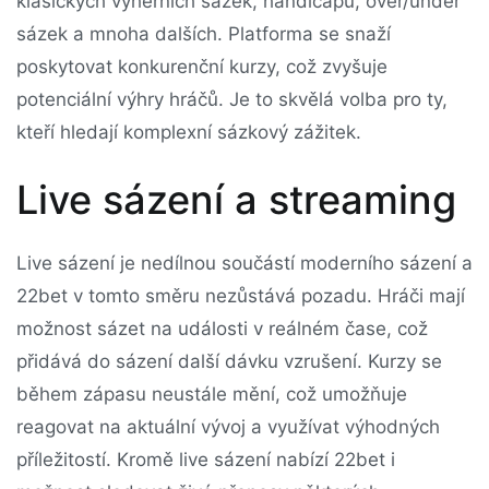
klasických výherních sázek, handicapů, over/under
sázek a mnoha dalších. Platforma se snaží
poskytovat konkurenční kurzy, což zvyšuje
potenciální výhry hráčů. Je to skvělá volba pro ty,
kteří hledají komplexní sázkový zážitek.
Live sázení a streaming
Live sázení je nedílnou součástí moderního sázení a
22bet v tomto směru nezůstává pozadu. Hráči mají
možnost sázet na události v reálném čase, což
přidává do sázení další dávku vzrušení. Kurzy se
během zápasu neustále mění, což umožňuje
reagovat na aktuální vývoj a využívat výhodných
příležitostí. Kromě live sázení nabízí 22bet i