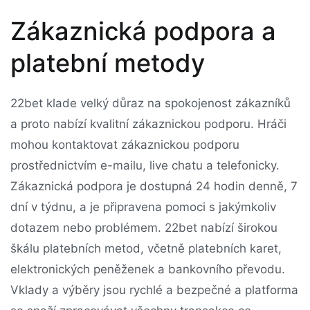
Zákaznická podpora a
platební metody
22bet klade velký důraz na spokojenost zákazníků
a proto nabízí kvalitní zákaznickou podporu. Hráči
mohou kontaktovat zákaznickou podporu
prostřednictvím e-mailu, live chatu a telefonicky.
Zákaznická podpora je dostupná 24 hodin denně, 7
dní v týdnu, a je připravena pomoci s jakýmkoliv
dotazem nebo problémem. 22bet nabízí širokou
škálu platebních metod, včetně platebních karet,
elektronických peněženek a bankovního převodu.
Vklady a výběry jsou rychlé a bezpečné a platforma