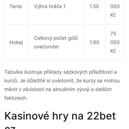
Tenis
Výhra hráče 1
1.50
000
Kč
75
Celkový počet gólů
Hokej
1.90
000
over/under
Kč
Tabulka ilustruje příklady sázkových příležitostí a
kurzů. Je důležité si uvědomit, že kurzy se mohou
měnit v závislosti na aktuálním vývoji a dalších
faktorech.
Kasinové hry na 22bet