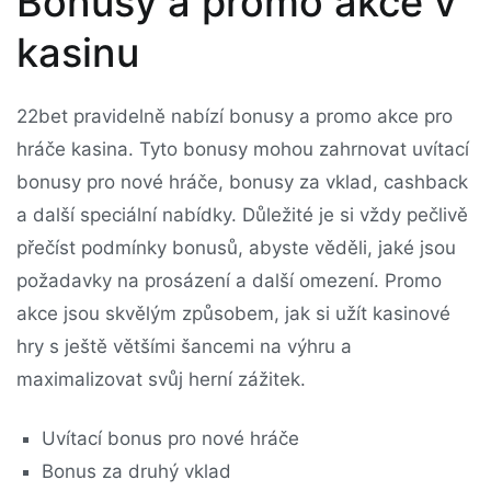
Bonusy a promo akce v
kasinu
22bet pravidelně nabízí bonusy a promo akce pro
hráče kasina. Tyto bonusy mohou zahrnovat uvítací
bonusy pro nové hráče, bonusy za vklad, cashback
a další speciální nabídky. Důležité je si vždy pečlivě
přečíst podmínky bonusů, abyste věděli, jaké jsou
požadavky na prosázení a další omezení. Promo
akce jsou skvělým způsobem, jak si užít kasinové
hry s ještě většími šancemi na výhru a
maximalizovat svůj herní zážitek.
Uvítací bonus pro nové hráče
Bonus za druhý vklad