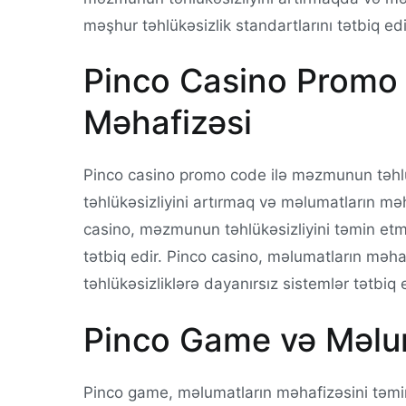
məşhur təhlükəsizlik standartlarını tətbiq edi
Pinco Casino Promo
Məhafizəsi
Pinco casino promo code ilə məzmunun təhlü
təhlükəsizliyini artırmaq və məlumatların məh
casino, məzmunun təhlükəsizliyini təmin etm
tətbiq edir. Pinco casino, məlumatların məha
təhlükəsizliklərə dayanırsız sistemlər tətbiq e
Pinco Game və Məlum
Pinco game, məlumatların məhafizəsini təmin