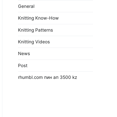
General
Knitting Know-How
Knitting Patterns
Knitting Videos
News
Post
rhumbl.com пин ап 3500 kz