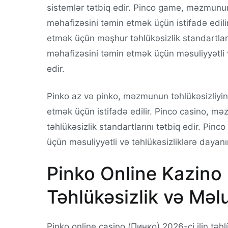
sistemlər tətbiq edir. Pinco game, məzmunun
məhafizəsini təmin etmək üçün istifadə edil
etmək üçün məşhur təhlükəsizlik standartları
məhafizəsini təmin etmək üçün məsuliyyətli v
edir.
Pinko az və pinko, məzmunun təhlükəsizliyin
etmək üçün istifadə edilir. Pinco casino, m
təhlükəsizlik standartlarını tətbiq edir. Pin
üçün məsuliyyətli və təhlükəsizliklərə dayanır
Pinko Online Kazino
Təhlükəsizlik və Məl
Pinko online casino (Пинко) 2026-ci ilin təh