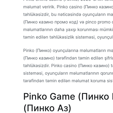
məlumat veririk. Pinko casino (Пинко казино
təhlükəsizdir, bu nəticəsində oyunçuların m
(Пинко казино промо код) və pinco promo c
məlumatlarının daha yaxşı korunması mümkü
təmin edilən təhlükəsizlik sisteməsi, oyunç
Pinko (Пинко) oyunçularına məlumatların məha
(Пинко казино) tərəfindən təmin edilən şifrl
təhlükəsizdir. Pinko casino (Пинко казино)
sisteməsi, oyunçuların məlumatlarının qoru
tərəfindən təmin edilən məlumat koruma sist
Pinko Game (Пинко 
(Пинко Аз)