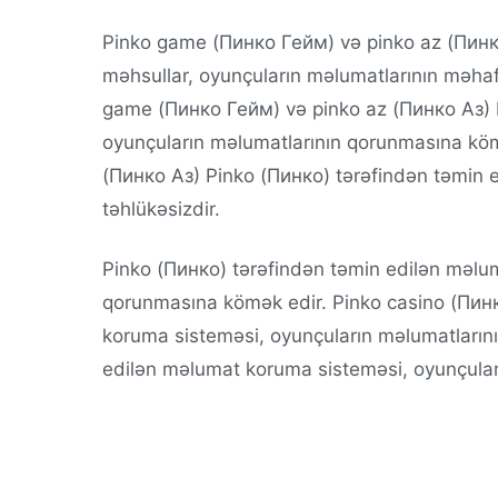
Pinko game (Пинко Гейм) və pinko az (Пинко
məhsullar, oyunçuların məlumatlarının məhafi
game (Пинко Гейм) və pinko az (Пинко Аз) P
oyunçuların məlumatlarının qorunmasına kö
(Пинко Аз) Pinko (Пинко) tərəfindən təmin e
təhlükəsizdir.
Pinko (Пинко) tərəfindən təmin edilən məlu
qorunmasına kömək edir. Pinko casino (Пин
koruma sisteməsi, oyunçuların məlumatlarını
edilən məlumat koruma sisteməsi, oyunçular