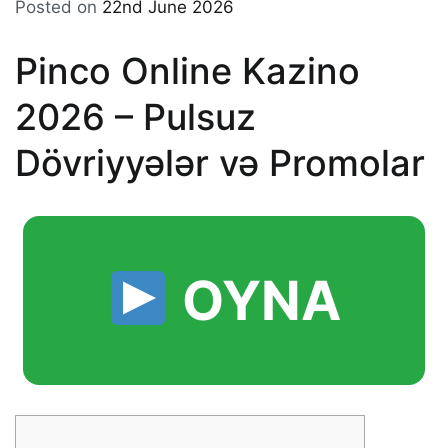
Posted on
22nd June 2026
Pinco Online Kazino
2026 – Pulsuz
Dövriyyələr və Promolar
OYNA