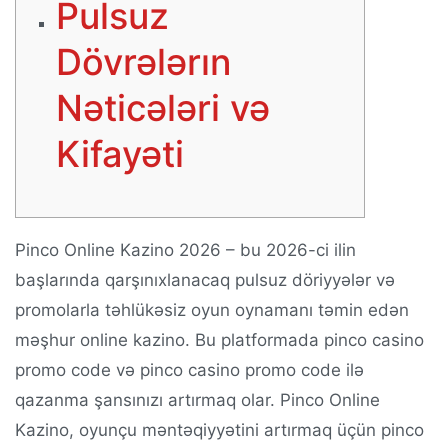
Pulsuz
Dövrələrın
Nəticələri və
Kifayəti
Pinco Online Kazino 2026 – bu 2026-ci ilin
başlarında qarşınıxlanacaq pulsuz döriyyələr və
promolarla təhlükəsiz oyun oynamanı təmin edən
məşhur online kazino. Bu platformada pinco casino
promo code və pinco casino promo code ilə
qazanma şansınızı artırmaq olar. Pinco Online
Kazino, oyunçu məntəqiyyətini artırmaq üçün pinco