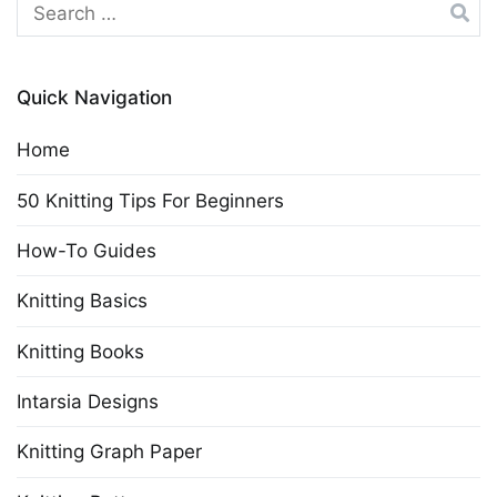
Search
for:
Quick Navigation
Home
50 Knitting Tips For Beginners
How-To Guides
Knitting Basics
Knitting Books
Intarsia Designs
Knitting Graph Paper