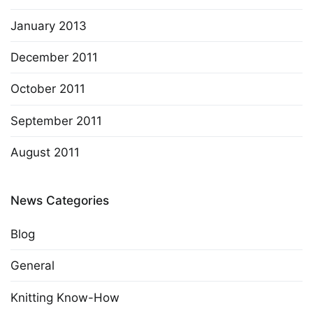
January 2013
December 2011
October 2011
September 2011
August 2011
News Categories
Blog
General
Knitting Know-How