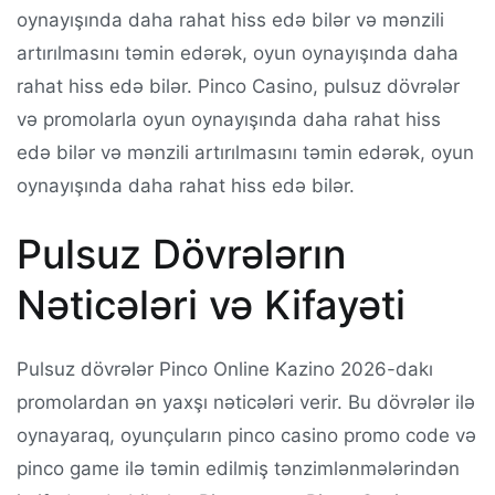
oynayışında daha rahat hiss edə bilər və mənzili
artırılmasını təmin edərək, oyun oynayışında daha
rahat hiss edə bilər. Pinco Casino, pulsuz dövrələr
və promolarla oyun oynayışında daha rahat hiss
edə bilər və mənzili artırılmasını təmin edərək, oyun
oynayışında daha rahat hiss edə bilər.
Pulsuz Dövrələrın
Nəticələri və Kifayəti
Pulsuz dövrələr Pinco Online Kazino 2026-dakı
promolardan ən yaxşı nəticələri verir. Bu dövrələr ilə
oynayaraq, oyunçuların pinco casino promo code və
pinco game ilə təmin edilmiş tənzimlənmələrindən