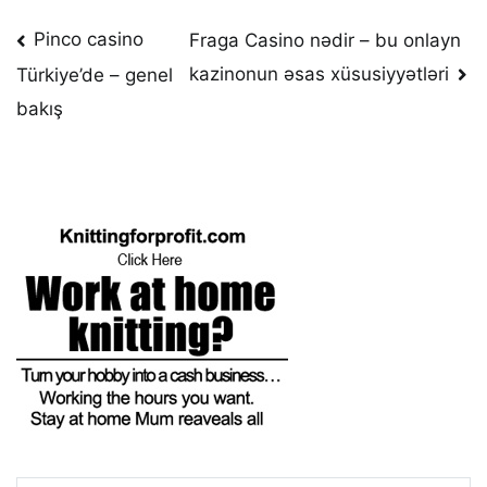
Post
Pinco casino
Fraga Casino nədir – bu onlayn
kazinonun əsas xüsusiyyətləri
Türkiye’de – genel
navigation
bakış