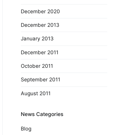
December 2020
December 2013
January 2013
December 2011
October 2011
September 2011
August 2011
News Categories
Blog