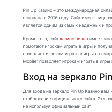
Pin Up Казино – это международная онла
основана в 2016 году. Сайт имеет лиценз
является одним из самых надежных и про
Кроме того, сайт
казино пинап
имеет мно
помогают игрокам играть в игры и получ
позволяет игрокам играть в игры на смар
Mobile” позволяет игрокам играть в игры
Вход на зеркало Pi
Для входа на зеркало Pin Up Казино вам н
отображение официального сайта. Это озн
не используя официальный сайт.