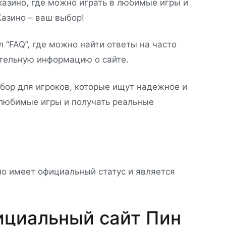
азино, где можно играть в любимые игры и
Казино – ваш выбор!
л “FAQ”, где можно найти ответы на часто
тельную информацию о сайте.
ыбор для игроков, которые ищут надежное и
 любимые игры и получать реальные
ино имеет официальный статус и является
фициальный сайт Пин