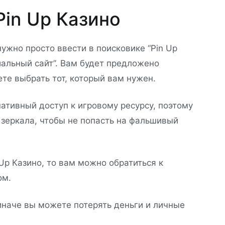
Pin Up Казино
нужно просто ввести в поисковике “Pin Up
иальный сайт”. Вам будет предложено
те выбрать тот, который вам нужен.
нативный доступ к игровому ресурсу, поэтому
зеркала, чтобы не попасть на фальшивый
 Up Казино, то вам можно обратиться к
ом.
иначе вы можете потерять деньги и личные