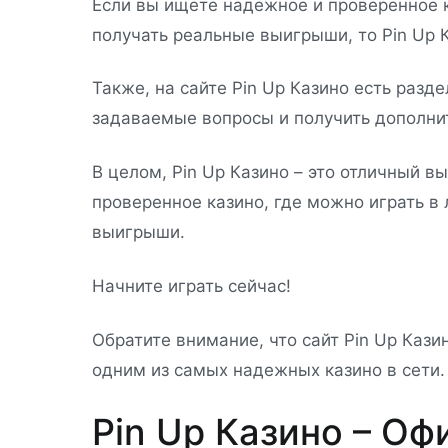
Если вы ищете надежное и проверенное к
получать реальные выигрыши, то Pin Up 
Также, на сайте Pin Up Казино есть разде
задаваемые вопросы и получить дополни
В целом, Pin Up Казино – это отличный в
проверенное казино, где можно играть в
выигрыши.
Начните играть сейчас!
Обратите внимание, что сайт Pin Up Каз
одним из самых надежных казино в сети.
Pin Up Казино – О