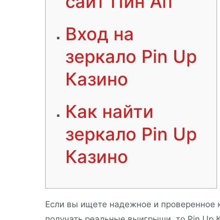
сайт Пин Ап
Вход на
зеркало Pin Up
Казино
Как найти
зеркало Pin Up
Казино
Если вы ищете надежное и проверенное к
получать реальные выигрыши, то Pin Up 