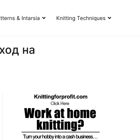
tterns & Intarsia
Knitting Techniques
ход на