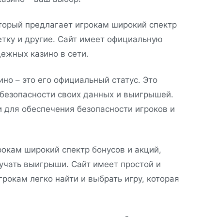
оторый предлагает игрокам широкий спектр
етку и другие. Сайт имеет официальную
ежных казино в сети.
но – это его официальный статус. Это
 безопасности своих данных и выигрышей.
 для обеспечения безопасности игроков и
рокам широкий спектр бонусов и акций,
лучать выигрыши. Сайт имеет простой и
рокам легко найти и выбрать игру, которая