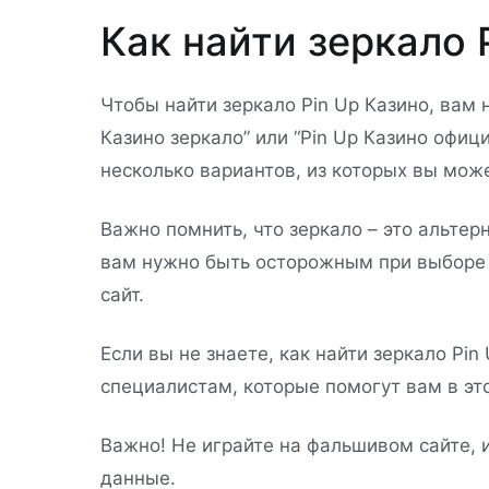
Как найти зеркало 
Чтобы найти зеркало Pin Up Казино, вам 
Казино зеркало” или “Pin Up Казино офиц
несколько вариантов, из которых вы може
Важно помнить, что зеркало – это альтер
вам нужно быть осторожным при выборе 
сайт.
Если вы не знаете, как найти зеркало Pin
специалистам, которые помогут вам в эт
Важно! Не играйте на фальшивом сайте, 
данные.