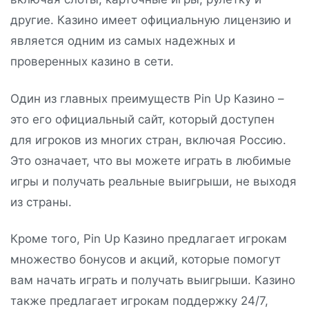
другие. Казино имеет официальную лицензию и
является одним из самых надежных и
проверенных казино в сети.
Один из главных преимуществ Pin Up Казино –
это его официальный сайт, который доступен
для игроков из многих стран, включая Россию.
Это означает, что вы можете играть в любимые
игры и получать реальные выигрыши, не выходя
из страны.
Кроме того, Pin Up Казино предлагает игрокам
множество бонусов и акций, которые помогут
вам начать играть и получать выигрыши. Казино
также предлагает игрокам поддержку 24/7,