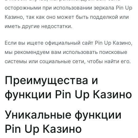
осторожными при использовании зеркала Pin Up
Казино, так как оно может быть подделкой или
иметь другие недостатки.
Если вы ищете официальный сайт Pin Up Казино,
мы рекомендуем вам использовать поисковые
системы или социальные сети, чтобы найти его.
Преимущества и
функции Pin Up Казино
Уникальные функции
Pin Up Казино