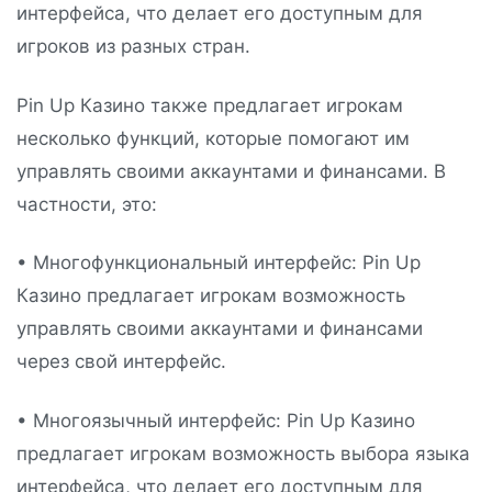
интерфейса, что делает его доступным для
игроков из разных стран.
Pin Up Казино также предлагает игрокам
несколько функций, которые помогают им
управлять своими аккаунтами и финансами. В
частности, это:
• Многофункциональный интерфейс: Pin Up
Казино предлагает игрокам возможность
управлять своими аккаунтами и финансами
через свой интерфейс.
• Многоязычный интерфейс: Pin Up Казино
предлагает игрокам возможность выбора языка
интерфейса, что делает его доступным для