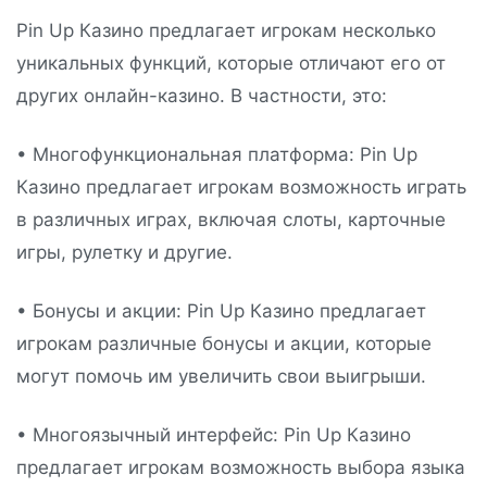
Pin Up Казино предлагает игрокам несколько
уникальных функций, которые отличают его от
других онлайн-казино. В частности, это:
• Многофункциональная платформа: Pin Up
Казино предлагает игрокам возможность играть
в различных играх, включая слоты, карточные
игры, рулетку и другие.
• Бонусы и акции: Pin Up Казино предлагает
игрокам различные бонусы и акции, которые
могут помочь им увеличить свои выигрыши.
• Многоязычный интерфейс: Pin Up Казино
предлагает игрокам возможность выбора языка