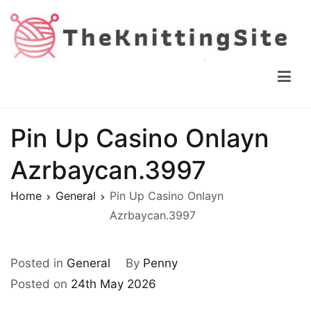
Skip
to
content
The Knitting Site
How to knit, free videos, free patterns
Pin Up Casino Onlayn
Azrbaycan.3997
Home
General
Pin Up Casino Onlayn
Azrbaycan.3997
Posted in
General
By
Penny
Posted on
24th May 2026