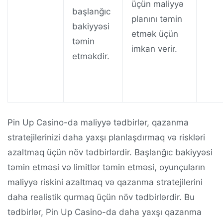
üçün maliyyə
başlanğıc
planını təmin
bakiyyəsi
etmək üçün
təmin
imkan verir.
etməkdir.
Pin Up Casino-da maliyyə tədbirlər, qazanma
stratejilerinizi daha yaxşı planlaşdırmaq və riskləri
azaltmaq üçün növ tədbirlərdir. Başlanğıc bakiyyəsi
təmin etməsi və limitlər təmin etməsi, oyunçuların
maliyyə riskini azaltmaq və qazanma stratejilerini
daha realistik qurmaq üçün növ tədbirlərdir. Bu
tədbirlər, Pin Up Casino-da daha yaxşı qazanma