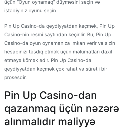
üçün “Oyun oynamaq” düyməsini seçin və
istədiyiniz oyunu seçin.
Pin Up Casino-da qeydiyyatdan keçmək, Pin Up
Casino-nin resmi saytından keçirilir. Bu, Pin Up
Casino-da oyun oynamanıza imkan verir və sizin
hesabınızı təsdiq etmək üçün məlumatları daxil
etməyə kömək edir. Pin Up Casino-da
qeydiyyatdan keçmək çox rahat və sürətli bir
prosesdir.
Pin Up Casino-dan
qazanmaq üçün nəzərə
alınmalıdır maliyyə