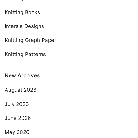
Knitting Books
Intarsia Designs
Knitting Graph Paper
Knitting Patterns
New Archives
August 2026
July 2026
June 2026
May 2026