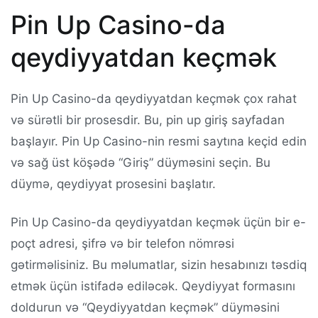
Pin Up Casino-da
qeydiyyatdan keçmək
Pin Up Casino-da qeydiyyatdan keçmək çox rahat
və sürətli bir prosesdir. Bu, pin up giriş sayfadan
başlayır. Pin Up Casino-nin resmi saytına keçid edin
və sağ üst köşədə “Giriş” düyməsini seçin. Bu
düymə, qeydiyyat prosesini başlatır.
Pin Up Casino-da qeydiyyatdan keçmək üçün bir e-
poçt adresi, şifrə və bir telefon nömrəsi
gətirməlisiniz. Bu məlumatlar, sizin hesabınızı təsdiq
etmək üçün istifadə ediləcək. Qeydiyyat formasını
doldurun və “Qeydiyyatdan keçmək” düyməsini