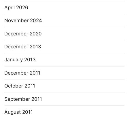
April 2026
November 2024
December 2020
December 2013
January 2013
December 2011
October 2011
September 2011
August 2011