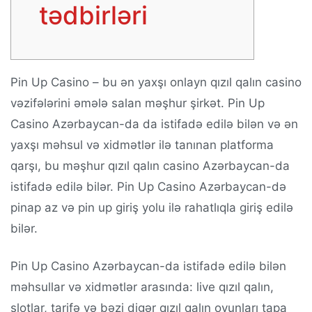
tədbirləri
Pin Up Casino – bu ən yaxşı onlayn qızıl qalın casino
vəzifələrini əmələ salan məşhur şirkət. Pin Up
Casino Azərbaycan-da da istifadə edilə bilən və ən
yaxşı məhsul və xidmətlər ilə tanınan platforma
qarşı, bu məşhur qızıl qalın casino Azərbaycan-da
istifadə edilə bilər. Pin Up Casino Azərbaycan-də
pinap az və pin up giriş yolu ilə rahatlıqla giriş edilə
bilər.
Pin Up Casino Azərbaycan-da istifadə edilə bilən
məhsullar və xidmətlər arasında: live qızıl qalın,
slotlar, tarifə və bəzi digər qızıl qalın oyunları tapa