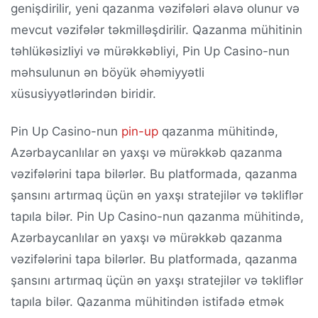
genişdirilir, yeni qazanma vəzifələri əlavə olunur və
mevcut vəzifələr təkmilləşdirilir. Qazanma mühitinin
təhlükəsizliyi və mürəkkəbliyi, Pin Up Casino-nun
məhsulunun ən böyük əhəmiyyətli
xüsusiyyətlərindən biridir.
Pin Up Casino-nun
pin-up
qazanma mühitində,
Azərbaycanlılar ən yaxşı və mürəkkəb qazanma
vəzifələrini tapa bilərlər. Bu platformada, qazanma
şansını artırmaq üçün ən yaxşı stratejilər və təkliflər
tapıla bilər. Pin Up Casino-nun qazanma mühitində,
Azərbaycanlılar ən yaxşı və mürəkkəb qazanma
vəzifələrini tapa bilərlər. Bu platformada, qazanma
şansını artırmaq üçün ən yaxşı stratejilər və təkliflər
tapıla bilər. Qazanma mühitindən istifadə etmək