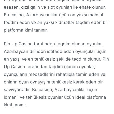
əsasən, qızıl qalın və slot oyunları ilə əhatə olunur.
Bu casino, Azərbaycanlılar üçün ən yaxşı məhsul
təqdim edən və ən yaxşı xidmətlər təqdim edən bir
platforma kimi tanınır.
Pin Up Casino tərəfindən təqdim olunan oyunlar,
Azərbaycan dilindən istifadə edən oyunçular üçün
ən yaxşı və ən təhlükəsiz şəkildə təqdim olunur. Pin
Up Casino tərəfindən təqdim olunan oyunlar,
oyunçuların məqsədlərini rahatlıqla təmin edən və
onların oyun oynayışını təhlükəsiz kərək edən bir
səviyyədədir. Bu casino, Azərbaycanlılar üçün
idmanlı və təhlükəsiz oyunlar üçün ideal platforma
kimi tanınır.