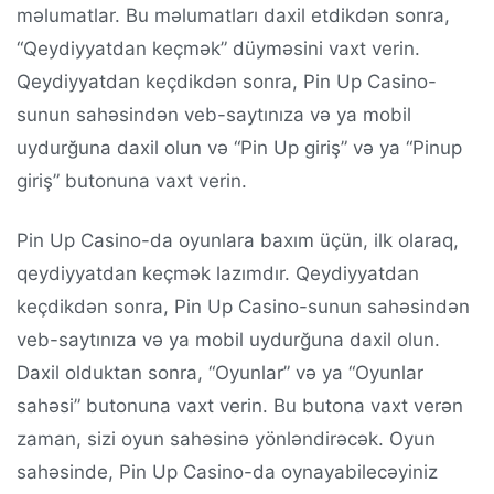
məlumatlar. Bu məlumatları daxil etdikdən sonra,
“Qeydiyyatdan keçmək” düyməsini vaxt verin.
Qeydiyyatdan keçdikdən sonra, Pin Up Casino-
sunun sahəsindən veb-saytınıza və ya mobil
uydurğuna daxil olun və “Pin Up giriş” və ya “Pinup
giriş” butonuna vaxt verin.
Pin Up Casino-da oyunlara baxım üçün, ilk olaraq,
qeydiyyatdan keçmək lazımdır. Qeydiyyatdan
keçdikdən sonra, Pin Up Casino-sunun sahəsindən
veb-saytınıza və ya mobil uydurğuna daxil olun.
Daxil olduktan sonra, “Oyunlar” və ya “Oyunlar
sahəsi” butonuna vaxt verin. Bu butona vaxt verən
zaman, sizi oyun sahəsinə yönləndirəcək. Oyun
sahəsinde, Pin Up Casino-da oynayabilecəyiniz