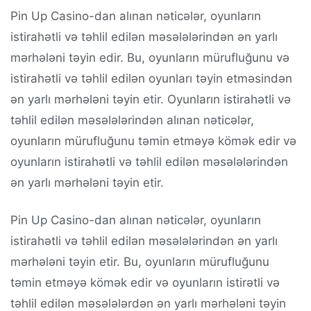
Pin Up Casino-dan alınan nəticələr, oyunların
istirahətli və təhlil edilən məsələlərindən ən yarlı
mərhələni təyin edir. Bu, oyunların mürufluğunu və
istirahətli və təhlil edilən oyunları təyin etməsindən
ən yarlı mərhələni təyin etir. Oyunların istirahətli və
təhlil edilən məsələlərindən alınan nəticələr,
oyunların mürufluğunu təmin etməyə kömək edir və
oyunların istirahətli və təhlil edilən məsələlərindən
ən yarlı mərhələni təyin etir.
Pin Up Casino-dan alınan nəticələr, oyunların
istirahətli və təhlil edilən məsələlərindən ən yarlı
mərhələni təyin etir. Bu, oyunların mürufluğunu
təmin etməyə kömək edir və oyunların istirətli və
təhlil edilən məsələlərdən ən yarlı mərhələni təyin