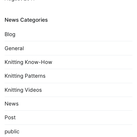
News Categories
Blog
General
Knitting Know-How
Knitting Patterns
Knitting Videos
News
Post
public