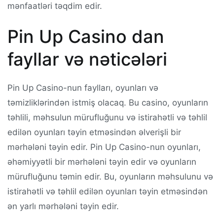
mənfaatləri təqdim edir.
Pin Up Casino dan
fayllar və nəticələri
Pin Up Casino-nun faylları, oyunları və
təmizliklərindən istmiş olacaq. Bu casino, oyunların
təhlili, məhsulun mürufluğunu və istirahətli və təhlil
edilən oyunları təyin etməsindən əlverişli bir
mərhələni təyin edir. Pin Up Casino-nun oyunları,
əhəmiyyətli bir mərhələni təyin edir və oyunların
mürufluğunu təmin edir. Bu, oyunların məhsulunu və
istirahətli və təhlil edilən oyunları təyin etməsindən
ən yarlı mərhələni təyin edir.