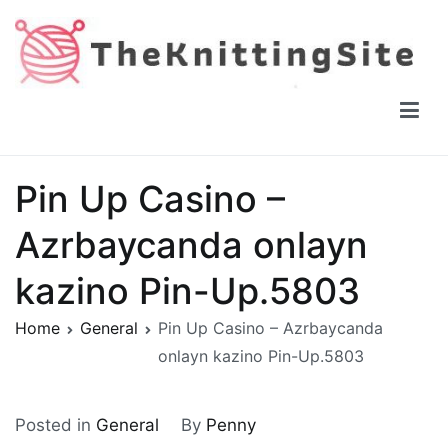
Skip
to
content
The Knitting Site
How to knit, free videos, free patterns
Pin Up Casino –
Azrbaycanda onlayn
kazino Pin-Up.5803
Home
General
Pin Up Casino – Azrbaycanda
onlayn kazino Pin-Up.5803
Posted in
General
By
Penny