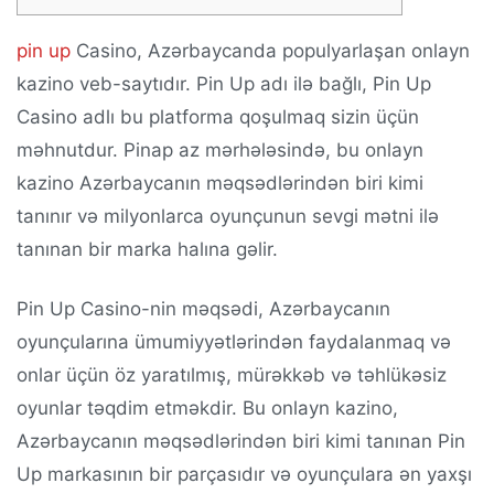
pin up
Casino, Azərbaycanda populyarlaşan onlayn
kazino veb-saytıdır. Pin Up adı ilə bağlı, Pin Up
Casino adlı bu platforma qoşulmaq sizin üçün
məhnutdur. Pinap az mərhələsində, bu onlayn
kazino Azərbaycanın məqsədlərindən biri kimi
tanınır və milyonlarca oyunçunun sevgi mətni ilə
tanınan bir marka halına gəlir.
Pin Up Casino-nin məqsədi, Azərbaycanın
oyunçularına ümumiyyətlərindən faydalanmaq və
onlar üçün öz yaratılmış, mürəkkəb və təhlükəsiz
oyunlar təqdim etməkdir. Bu onlayn kazino,
Azərbaycanın məqsədlərindən biri kimi tanınan Pin
Up markasının bir parçasıdır və oyunçulara ən yaxşı