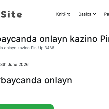
KnitPro
Basics
Pa
The Knitting Site
How to knit, free videos, free patterns
baycanda onlayn kazino P
da onlayn kazino Pin-Up.3436
18th June 2026
rbaycanda onlayn