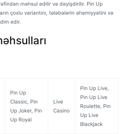
findən məhsul edilir və dəyişdirilir. Pin Up
ın çoxlu variantını, tələbələrin əhəmiyyətini və
qdim edir.
əhsulları
Pin Up Live,
Pin Up
Pin Up Live
Classic, Pin
Live
Roulette, Pin
Up Joker, Pin
Casino
Up Live
Up Royal
Blackjack