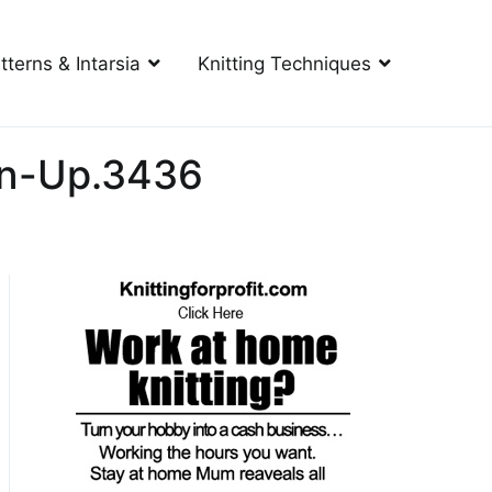
tterns & Intarsia
Knitting Techniques
in-Up.3436