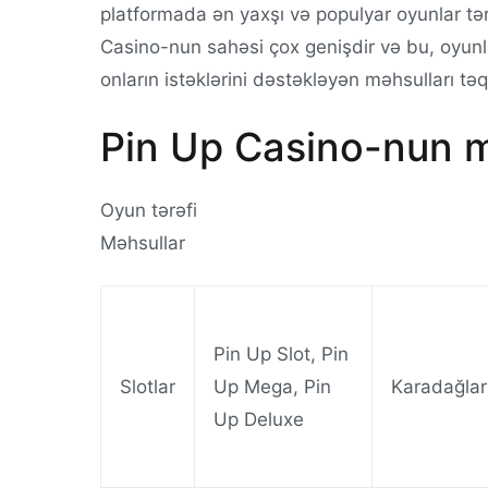
platformada ən yaxşı və populyar oyunlar tərə
Casino-nun sahəsi çox genişdir və bu, oyunlar
onların istəklərini dəstəkləyən məhsulları tə
Pin Up Casino-nun m
Oyun tərəfi
Məhsullar
Pin Up Slot, Pin
Slotlar
Up Mega, Pin
Karadağlar
Up Deluxe