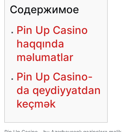
Содержимое
Pin Up Casino
haqqında
məlumatlar
Pin Up Casino-
da qeydiyyatdan
keçmək
Pin Up Casino – bu Azərbaycanlı qazinolara malik,