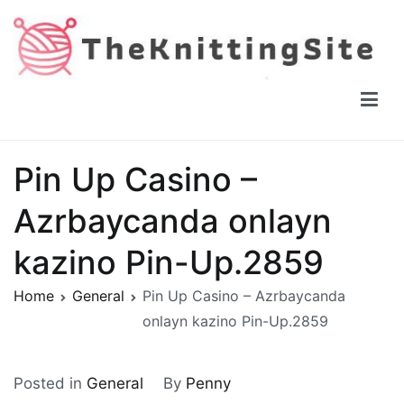
Skip
to
content
The Knitting Site
How to knit, free videos, free patterns
Pin Up Casino –
Azrbaycanda onlayn
kazino Pin-Up.2859
Home
General
Pin Up Casino – Azrbaycanda
onlayn kazino Pin-Up.2859
Posted in
General
By
Penny