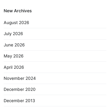
New Archives
August 2026
July 2026
June 2026
May 2026
April 2026
November 2024
December 2020
December 2013