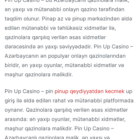
ən yaxşı və mütənabbi onlayn qazino tərəfindən
təqdim olunur. Pinap az və pinup mərkəzindən əldə
edilən mütənabbi və təhlükəsiz xidmətlər ilə,
qazinolara qarşılıq verilən əsas xidmətlər
dərəcəsində ən yaxşı səviyyədədir. Pin Up Casino –
Azərbaycanın ən populyar onlayn qazinolarından
biridir, ən yaxşı oyunlar, mütənabbi xidmətlər və
məşhur qazinolara malikdir.
Pin Up Casino – pin
pinup qeydiyyatdan kecmek
up
giriş ilə əldə edilən rahat və mütənabbi platformada
oynanır. Qazinolara qarşılıq verilən əsas xidmətlər
arasında: ən yaxşı oyunlar, mütənabbi xidmətlər,
məşhur qazinolara malikdir. Pin Up Casino –
Azərbaycanlı qazinolara malik, ən yaxşı və