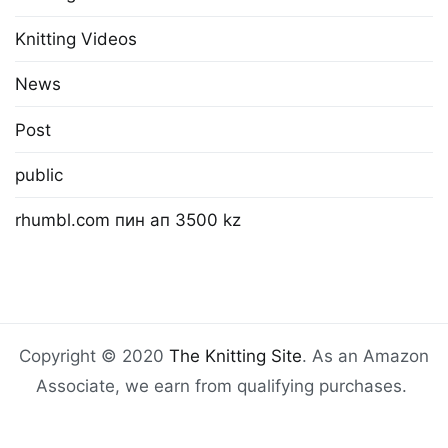
Knitting Videos
News
Post
public
rhumbl.com пин ап 3500 kz
Copyright © 2020
The Knitting Site
. As an Amazon
Associate, we earn from qualifying purchases.