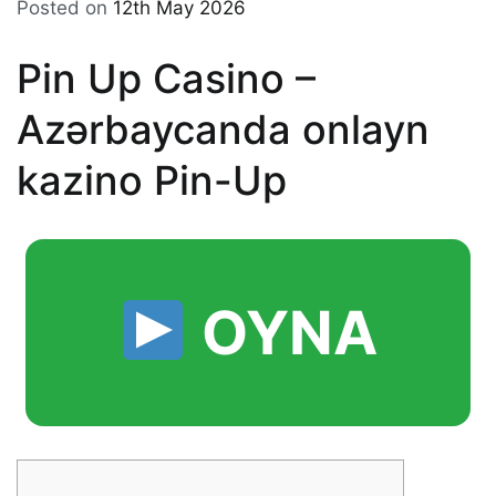
Posted on
12th May 2026
Pin Up Casino –
Azərbaycanda onlayn
kazino Pin-Up
OYNA