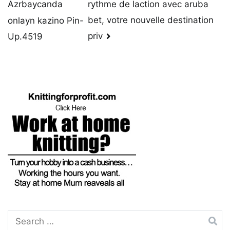
rythme de laction avec aruba
Azrbaycanda
navigation
bet, votre nouvelle destination
onlayn kazino Pin-
priv
Up.4519
Search