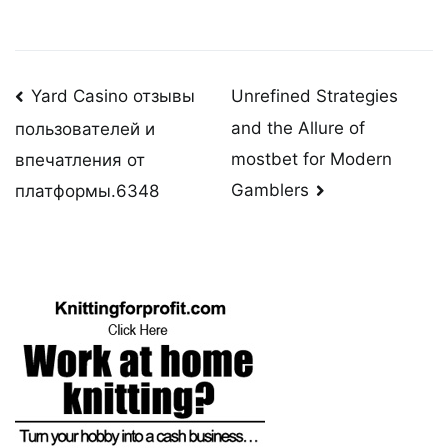
Post
Yard Casino отзывы
Unrefined Strategies
and the Allure of
пользователей и
navigation
mostbet for Modern
впечатления от
Gamblers
платформы.6348