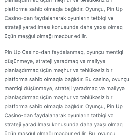
platforma sahib olmaqla bağlıdır. Oyunçu, Pin Up
Casino-dan faydalanarak oyunların tətbiqi və
strateji yaradılması konusunda daha yaxşı olmaq
üçün məşğul olmağı məcbur edilir.
Pin Up Casino-dan faydalanmaq, oyunçu məntiqi
düşünməyə, strateji yaradmaq və maliyyə
planlaşdırmaq üçün məşhur və təhlükəsiz bir
platforma sahib olmaqla bağlıdır. Bu casino, oyunçu
məntiqi düşünməyə, strateji yaradmaq və maliyyə
planlaşdırmaq üçün məşhur və təhlükəsiz bir
platforma sahib olmaqla bağlıdır. Oyunçu, Pin Up
Casino-dan faydalanarak oyunların tətbiqi və
strateji yaradılması konusunda daha yaxşı olmaq
üçün məşğul olmağı məcbur edilir. Bu, oyunçu