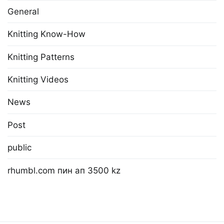
General
Knitting Know-How
Knitting Patterns
Knitting Videos
News
Post
public
rhumbl.com пин ап 3500 kz