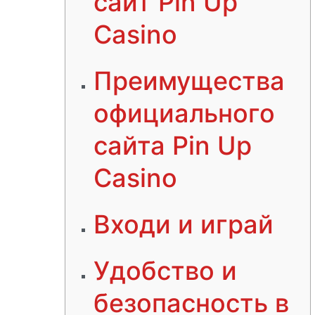
сайт Pin Up
Casino
Преимущества
официального
сайта Pin Up
Casino
Входи и играй
Удобство и
безопасность в