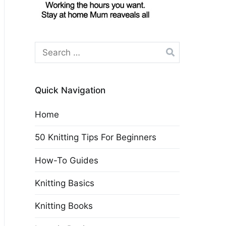
Search
for:
Quick Navigation
Home
50 Knitting Tips For Beginners
How-To Guides
Knitting Basics
Knitting Books