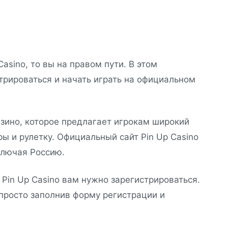
asino, то вы на правом пути. В этом
трироваться и начать играть на официальном
азино, которое предлагает игрокам широкий
ры и рулетку. Официальный сайт Pin Up Casino
ключая Россию.
 Pin Up Casino вам нужно зарегистрироваться.
просто заполнив форму регистрации и