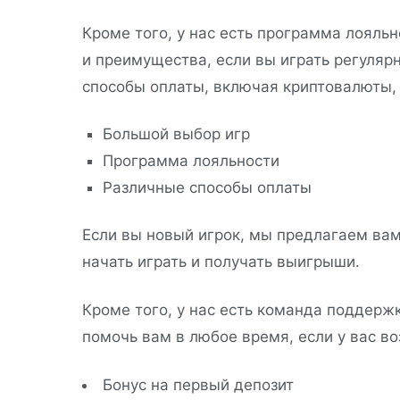
Кроме того, у нас есть программа лояльн
и преимущества, если вы играть регуля
способы оплаты, включая криптовалюты, 
Большой выбор игр
Программа лояльности
Различные способы оплаты
Если вы новый игрок, мы предлагаем вам
начать играть и получать выигрыши.
Кроме того, у нас есть команда поддержк
помочь вам в любое время, если у вас в
Бонус на первый депозит