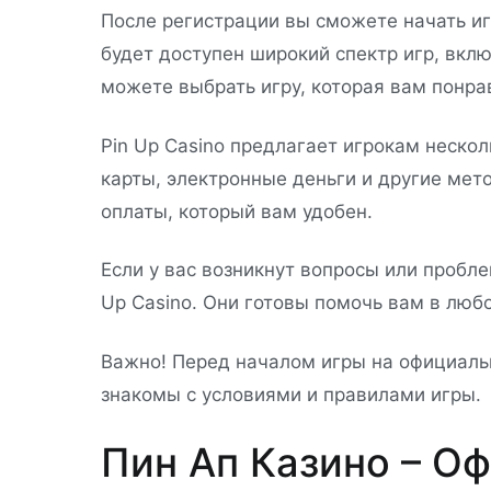
После регистрации вы сможете начать иг
будет доступен широкий спектр игр, вклю
можете выбрать игру, которая вам понрав
Pin Up Casino предлагает игрокам неско
карты, электронные деньги и другие мет
оплаты, который вам удобен.
Если у вас возникнут вопросы или пробл
Up Casino. Они готовы помочь вам в люб
Важно! Перед началом игры на официальн
знакомы с условиями и правилами игры.
Пин Ап Казино – Оф