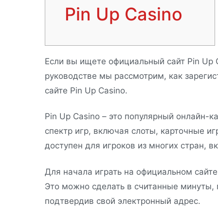
Pin Up Casino
Если вы ищете официальный сайт Pin Up C
руководстве мы рассмотрим, как зарегис
сайте Pin Up Casino.
Pin Up Casino – это популярный онлайн-к
спектр игр, включая слоты, карточные иг
доступен для игроков из многих стран, в
Для начала играть на официальном сайте
Это можно сделать в считанные минуты, 
подтвердив свой электронный адрес.