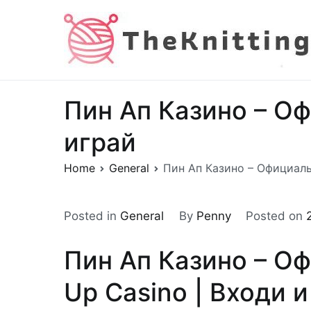
Skip
to
content
Пин Ап Казино – Оф
играй
Home
General
Пин Ап Казино – Официаль
Posted in
General
By
Penny
Posted on
Пин Ап Казино – Оф
Up Casino | Входи и