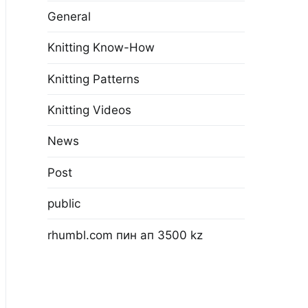
General
Knitting Know-How
Knitting Patterns
Knitting Videos
News
Post
public
rhumbl.com пин ап 3500 kz