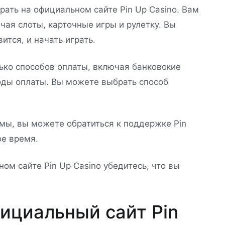
рать на официальном сайте Pin Up Casino. Вам
чая слоты, карточные игры и рулетку. Вы
ится, и начать играть.
лько способов оплаты, включая банковские
оды оплаты. Вы можете выбрать способ
емы, вы можете обратиться к поддержке Pin
ое время.
ом сайте Pin Up Casino убедитесь, что вы
ициальный сайт Pin