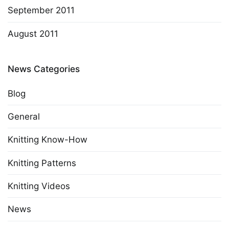
September 2011
August 2011
News Categories
Blog
General
Knitting Know-How
Knitting Patterns
Knitting Videos
News