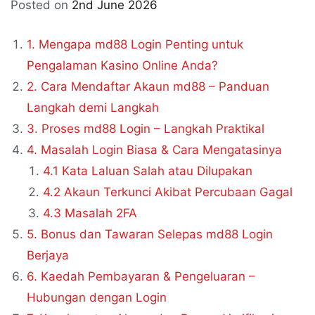
Posted on
2nd June 2026
1. Mengapa md88 Login Penting untuk
Pengalaman Kasino Online Anda?
2. Cara Mendaftar Akaun md88 – Panduan
Langkah demi Langkah
3. Proses md88 Login – Langkah Praktikal
4. Masalah Login Biasa & Cara Mengatasinya
4.1 Kata Laluan Salah atau Dilupakan
4.2 Akaun Terkunci Akibat Percubaan Gagal
4.3 Masalah 2FA
5. Bonus dan Tawaran Selepas md88 Login
Berjaya
6. Kaedah Pembayaran & Pengeluaran –
Hubungan dengan Login