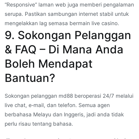
“Responsive” laman web juga memberi pengalaman
serupa. Pastikan sambungan internet stabil untuk
mengelakkan lag semasa bermain live casino.
9. Sokongan Pelanggan
& FAQ – Di Mana Anda
Boleh Mendapat
Bantuan?
Sokongan pelanggan md88 beroperasi 24/7 melalui
live chat, e‑mail, dan telefon. Semua agen
berbahasa Melayu dan Inggeris, jadi anda tidak
perlu risau tentang bahasa.