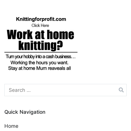
Search
for:
Quick Navigation
Home