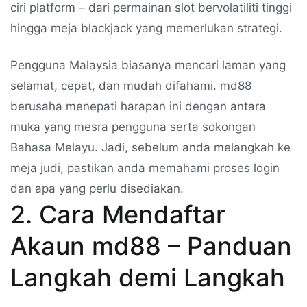
ciri platform – dari permainan slot bervolatiliti tinggi
hingga meja blackjack yang memerlukan strategi.
Pengguna Malaysia biasanya mencari laman yang
selamat, cepat, dan mudah difahami. md88
berusaha menepati harapan ini dengan antara
muka yang mesra pengguna serta sokongan
Bahasa Melayu. Jadi, sebelum anda melangkah ke
meja judi, pastikan anda memahami proses login
dan apa yang perlu disediakan.
2. Cara Mendaftar
Akaun md88 – Panduan
Langkah demi Langkah