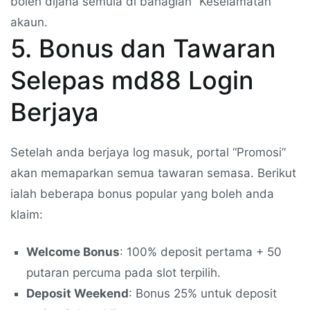
boleh dijana semula di bahagian “Keselamatan”
akaun.
5. Bonus dan Tawaran
Selepas md88 Login
Berjaya
Setelah anda berjaya log masuk, portal “Promosi”
akan memaparkan semua tawaran semasa. Berikut
ialah beberapa bonus popular yang boleh anda
klaim:
Welcome Bonus
: 100% deposit pertama + 50
putaran percuma pada slot terpilih.
Deposit Weekend
: Bonus 25% untuk deposit