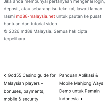
Jika anda mempunyai pertanyaan mengenai login,
deposit, atau sebarang isu teknikal, lawati laman
rasmi
md88-malaysia.net
untuk pautan ke pusat
bantuan dan tutorial video.
© 2026 md88 Malaysia. Semua hak cipta
terpelihara.
Post
God55 Casino guide for
Panduan Aplikasi &
Mobile Mahjong Ways
Malaysian players –
navigation
Demo untuk Pemain
bonuses, payments,
Indonesia
mobile & security