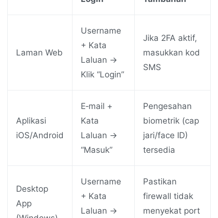
Username
Jika 2FA aktif,
+ Kata
Laman Web
masukkan kod
Laluan →
SMS
Klik “Login”
E‑mail +
Pengesahan
Aplikasi
Kata
biometrik (cap
iOS/Android
Laluan →
jari/face ID)
“Masuk”
tersedia
Username
Pastikan
Desktop
+ Kata
firewall tidak
App
Laluan →
menyekat port