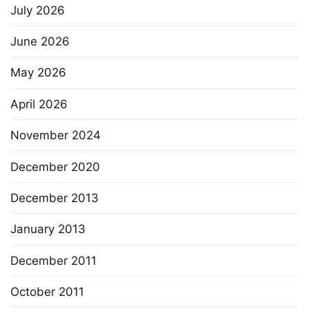
July 2026
June 2026
May 2026
April 2026
November 2024
December 2020
December 2013
January 2013
December 2011
October 2011