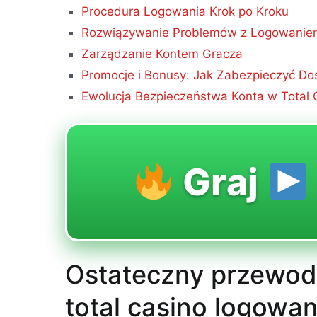
Procedura Logowania Krok po Kroku
Rozwiązywanie Problemów z Logowanie
Zarządzanie Kontem Gracza
Promocje i Bonusy: Jak Zabezpieczyć Do
Ewolucja Bezpieczeństwa Konta w Total C
Graj
Ostateczny przewod
total casino logowa