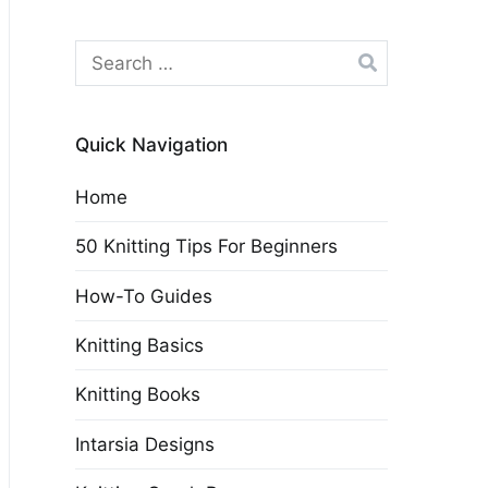
Search
for:
Quick Navigation
Home
50 Knitting Tips For Beginners
How-To Guides
Knitting Basics
Knitting Books
Intarsia Designs