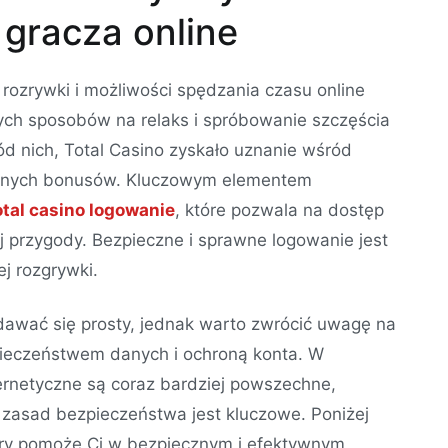
gracza online
rozrywki i możliwości spędzania czasu online
nych sposobów na relaks i spróbowanie szczęścia
ód nich, Total Casino zyskało uznanie wśród
kcyjnych bonusów. Kluczowym elementem
otal casino logowanie
, które pozwala na dostęp
j przygody. Bezpieczne i sprawne logowanie jest
j rozgrywki.
awać się prosty, jednak warto zwrócić uwagę na
pieczeństwem danych i ochroną konta. W
ernetyczne są coraz bardziej powszechne,
 zasad bezpieczeństwa jest kluczowe. Poniżej
ry pomoże Ci w bezpiecznym i efektywnym