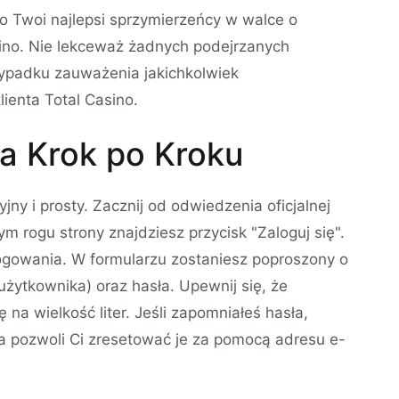
to Twoi najlepsi sprzymierzeńcy w walce o
ino. Nie lekceważ żadnych podejrzanych
zypadku zauważenia jakichkolwiek
lienta Total Casino.
a Krok po Kroku
jny i prosty. Zacznij od odwiedzenia oficjalnej
 rogu strony znajdziesz przycisk "Zaloguj się".
 logowania. W formularzu zostaniesz poproszony o
żytkownika) oraz hasła. Upewnij się, że
a wielkość liter. Jeśli zapomniałeś hasła,
ra pozwoli Ci zresetować je za pomocą adresu e-