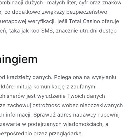
ombinacji dużych i małych liter, cyfr oraz znaków
sło, co dodatkowo zwiększy bezpieczeństwo
tapowej weryfikacji, jeśli Total Casino oferuje
ń, taka jak kod SMS, znacznie utrudni dostęp
hingiem
tod kradzieży danych. Polega ona na wysyłaniu
które imitują komunikację z zaufanymi
m phisherów jest wyłudzenie Twoich danych
wsze zachowuj ostrożność wobec nieoczekiwanych
ch informacji. Sprawdź adres nadawcy i upewnij
nki zawarte w podejrzanych wiadomościach, a
bezpośrednio przez przeglądarkę.