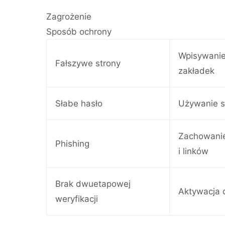
Zagrożenie
Sposób ochrony
Wpisywanie 
Fałszywe strony
zakładek
Słabe hasło
Używanie si
Zachowanie
Phishing
i linków
Brak dwuetapowej
Aktywacja d
weryfikacji