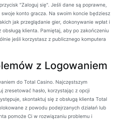
rzycisk "Zaloguj się". Jeśli dane są poprawne,
 swoje konto gracza. Na swoim koncie będziesz
akich jak przeglądanie gier, dokonywanie wpłat i
 obsługą klienta. Pamiętaj, aby po zakończeniu
lnie jeśli korzystasz z publicznego komputera
blemów z Logowaniem
waniem do Total Casino. Najczęstszym
 zresetować hasło, korzystając z opcji
stępuje, skontaktuj się z obsługą klienta Total
ablokowane z powodu podejrzanych działań lub
enta pomoże Ci w rozwiązaniu problemu i