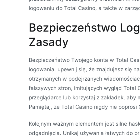
logowaniu do Total Casino, a także w zarz
Bezpieczeństwo Lo
Zasady
Bezpieczeństwo Twojego konta w Total Casin
logowania, upewnij się, że znajdujesz się na 
otrzymanych w podejrzanych wiadomościach
fałszywych stron, imitujących wygląd Total 
przeglądarce lub korzystaj z zakładek, aby 
Pamiętaj, że Total Casino nigdy nie poprosi 
Kolejnym ważnym elementem jest silne hasło
odgadnięcia. Unikaj używania łatwych do prz