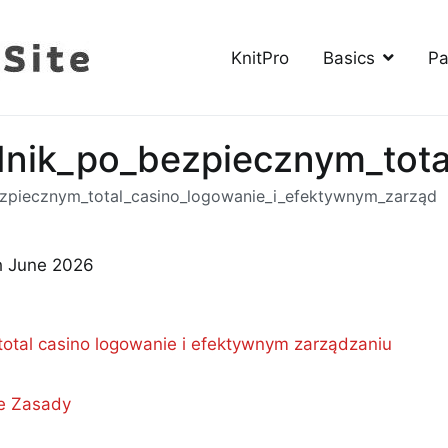
KnitPro
Basics
Pa
The Knitting Site
How to knit, free videos, free patterns
nik_po_bezpiecznym_tota
zpiecznym_total_casino_logowanie_i_efektywnym_zarząd
h June 2026
otal casino logowanie i efektywnym zarządzaniu
e Zasady