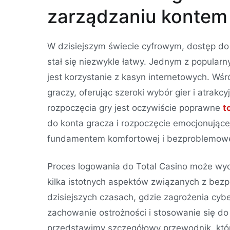
zarządzaniu kontem 
W dzisiejszym świecie cyfrowym, dostęp do 
stał się niezwykle łatwy. Jednym z popular
jest korzystanie z kasyn internetowych. Wśr
graczy, oferując szeroki wybór gier i atra
rozpoczęcia gry jest oczywiście poprawne
t
do konta gracza i rozpoczęcie emocjonujące
fundamentem komfortowej i bezproblemowe
Proces logowania do Total Casino może wyd
kilka istotnych aspektów związanych z bez
dzisiejszych czasach, gdzie zagrożenia cyb
zachowanie ostrożności i stosowanie się do
przedstawimy szczegółowy przewodnik, któ