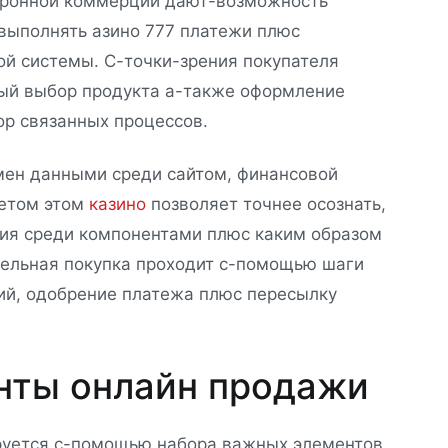
тронной коммерции дают-возможность
 выполнять азино 777 платежи плюс
ой системы. С-точки-зрения покупателя
ый выбор продукта а-также оформление
ор связанных процессов.
мен данными среди сайтом, финансовой
четом этом
казино
позволяет точнее осознать,
ия среди компонентами плюс каким образом
дельная покупка проходит с-помощью шаги
ий, одобрение платежа плюс пересылку
нты онлайн продажи
руется с-помощью набора важных элементов.