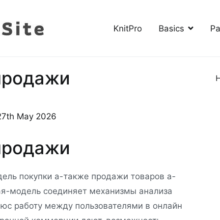
KnitPro
Basics
Pa
The Knitting Site
How to knit, free videos, free patterns
продажи
27th May 2026
продажи
дель покупки а-также продажи товаров а-
кая-модель соединяет механизмы анализа
люс работу между пользователями в онлайн