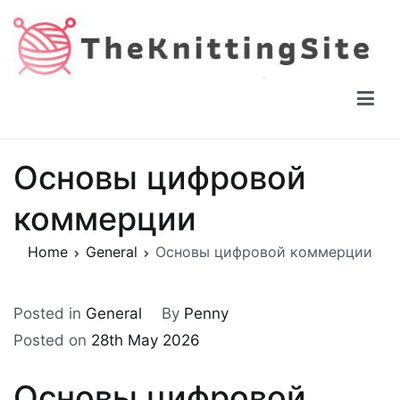
Skip
to
content
The Knitting Site
How to knit, free videos, free patterns
Основы цифровой
коммерции
Home
General
Основы цифровой коммерции
Posted in
General
By
Penny
Posted on
28th May 2026
Основы цифровой